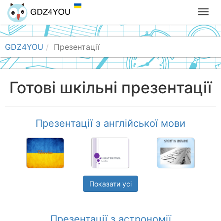
T
o
g
g
GDZ4YOU
Презентації
l
e
n
Готові шкільні презентації
a
v
i
g
Презентації з англійської мови
a
t
i
o
n
Показати усі
Презентації з астрономії