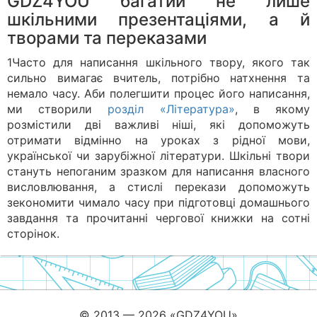
GDZ4YOU багатий не лише
шкільними презентаціями, а й
творами та переказами
1Часто для написання шкільного твору, якого так
сильно вимагає вчитель, потрібно натхнення та
немало часу. Аби полегшити процес його написання,
ми створили
розділ «Література»
, в якому
розмістили дві важливі ніші, які допоможуть
отримати відмінно на уроках з рідної мови,
української чи зарубіжної літератури. Шкільні твори
стануть непоганим зразком для написання власного
висловлювання, а стислі перекази допоможуть
зекономити чимало часу при підготовці домашнього
завдання та прочитанні чергової книжки на сотні
сторінок.
© 2013 — 2026 «GDZ4YOU»