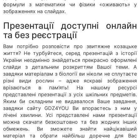
формули з математики чи фізики «оживають» у
зображеннях на слайдах.
Презентації доступні онлайн
та без реєстрації
Вам потрібно розповісти про звитяжне козацьке
життя? Не турбуйтеся, серед презентацій з історії
України неодмінно знайдеться прекрасно оформлені
слайди з детальним розкриттям Вашої теми. А
завдяки матеріалам з біології ви ніколи не сплутаєте
різні види рослин – адже яскраві зображення
врізаються в пам’ять! На нашому ресурсі
представлені презентації з усіх шкільних предметів.
Яким би складним не видавалося Ваше завдання,
завдяки сайту GDZ4YOU Ви впораєтесь з ним у
лічені хвилини. Усі представлені нами презентації
можна скачати безкоштовно та без жодних інших
обмежень. Ви зможете знайти найцікавіший
матеріал та обрати найбільш доречне для Вас