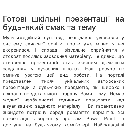
Готові шкільні презентації на
будь-який смак та тему
Мультимедійний супровід нещодавно увірвався у
систему сучасної освіти, проте уже міцно у неї
вкоренився. І справді, візуальне сприйняття у
стократ посилює засвоєння матеріалу. Не дивно, що
створення презентацій стає звичним домашнім
завданням у сучасних школах. Наш ресурс не
оминув увагою цей вид роботи. На порталі
представлені тисячі унікальних авторських
презентацій з будь-яких предметів, які широко і
яскраво представляють обрану Вами тему. Немає
жодної необхідності годинами працювати над
візуалізацією заданого матеріалу – Ви гарантовано
знайдете потрібну серед розмаїття варіантів. Усі
презентації створені у програмі Power Point та
доступні на будь-якому комп’ютері. Найскладніші