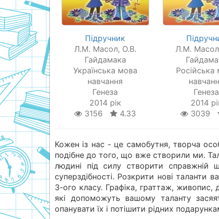
Підручник
Підручн
Л.М. Масол, О.В.
Л.М. Масол,
Гайдамака
Гайдама
Українська мова
Російська
навчання
навчан
Генеза
Генез
2014 рік
2014 рі
3156
4.33
3039
Кожен із нас - це самобутня, творча ос
подібне до того, що вже створили ми. Тал
людині під силу створити справжній ш
суперздібності. Розкрити нові таланти 
3-ого класу. Графіка, граттаж, живопис, д
які допоможуть вашому таланту засяя
опанувати їх і потішити рідних подарун