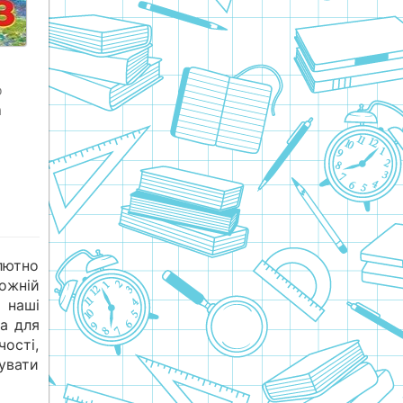
о
а
олютно
кожній
 наші
а для
чості,
увати