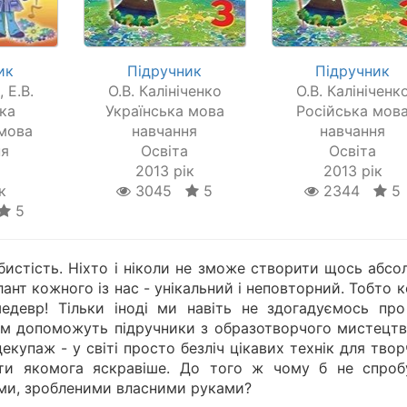
ик
Підручник
Підручник
 Е.В.
О.В. Калініченко
О.В. Калініченк
ка
Українська мова
Російська мов
 мова
навчання
навчання
ня
Освіта
Освіта
а
2013 рік
2013 рік
к
3045
5
2344
5
5
обистість. Ніхто і ніколи не зможе створити щось абс
ант кожного із нас - унікальний і неповторний. Тобто 
едевр! Тільки іноді ми навіть не здогадуємось про
вам допоможуть підручники з образотворчого мистецтв
екупаж - у світі просто безліч цікавих технік для твор
ти якомога яскравіше. До того ж чому б не спроб
ками, зробленими власними руками?