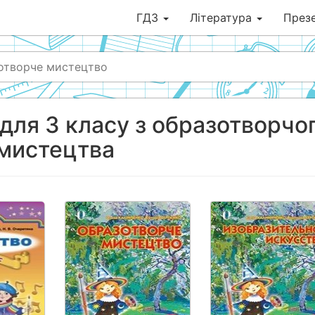
ГДЗ
Література
Презе
отворче мистецтво
 для 3 класу з образотворчо
мистецтва