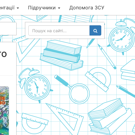
нтації
Підручники
Допомога ЗСУ
го