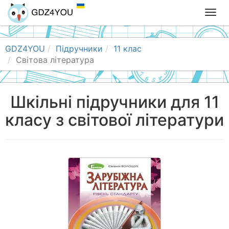
T
o
g
g
GDZ4YOU
Підручники
11 клас
l
Світова література
e
n
a
Шкільні підручники для 11
v
класу з світової літератури
i
g
a
t
i
o
n