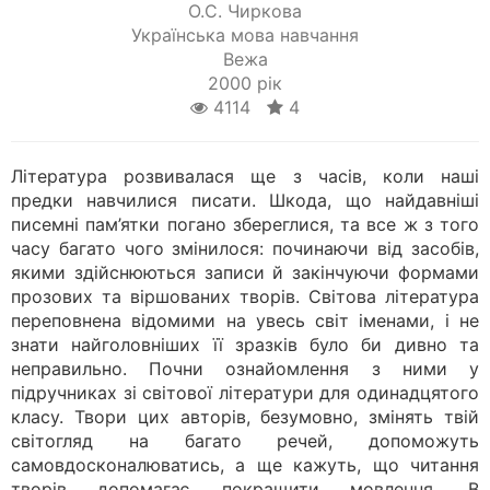
О.С. Чиркова
Українська мова навчання
Вежа
2000 рік
4114
4
Література розвивалася ще з часів, коли наші
предки навчилися писати. Шкода, що найдавніші
писемні пам’ятки погано збереглися, та все ж з того
часу багато чого змінилося: починаючи від засобів,
якими здійснюються записи й закінчуючи формами
прозових та віршованих творів. Світова література
переповнена відомими на увесь світ іменами, і не
знати найголовніших її зразків було би дивно та
неправильно. Почни ознайомлення з ними у
підручниках зі світової літератури для одинадцятого
класу. Твори цих авторів, безумовно, змінять твій
світогляд на багато речей, допоможуть
самовдосконалюватись, а ще кажуть, що читання
творів допомагає покращити мовлення. В