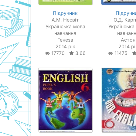
Підручник
Підручн
А.М. Несвіт
О.Д. Кар
Українська мова
Українська
навчання
навчан
Генеза
Астон
2014 рік
2014 рі
17770
3.66
11475