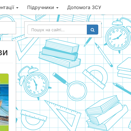
нтації
Підручники
Допомога ЗСУ
ви