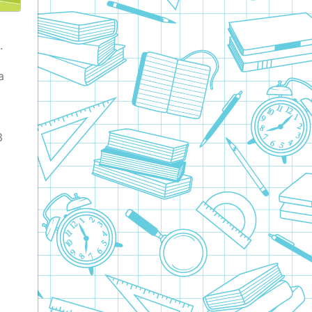
.
ч
а
3