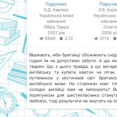
Підручник
Підручн
О.Д. Карпюк
Л.В. Бир
Українська мова
Українська
навчання
навчан
Лібра Терра
Освіт
2007 рік
2006 рі
8949
3.72
3713
Вважають, ніби британці обожнюють сніда
годині їм не допустимо забути. А ще жи
тварин. Що з цього правда, а що вигадк
англійську та купити квиток на літа
путівником у містичний світ британс
англійської мови. На сторінках книг 
холодні англійці вам не імпонують? 
порятунком для шестикласника стану
любов’ю, тоді результати не змусять на с