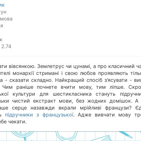
ик
кун
 мова
ня
а
к
2.74
ти вівсянкою. Землетрус чи цунамі, а про класичний ч
телі монархії стримані і свою любов проявляють тіль
а - сказати складно. Найкращий спосіб з’ясувати - ви
к. Чим раніше почнете вчити мову, тим ліпше. Скр
ької культури для шестикласника стануть підручн
тільки чистий екстракт мови, без жодних домішок. А
Ваше серце назавжди вкрали мрійливі французи? Є
ть
підручники з французької
. Адже вивчати мову тр
ебе чекати.