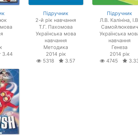
ик
Підручник
Підручник
пюк
2-й рік навчання
Л.В. Калініна, І.В
 мова
Т.Г. Пахомова
Самойлюкеви
ня
Українська мова
Українська мов
навчання
навчання
к
Методика
Генеза
3.44
2014 рік
2014 рік
5318
3.57
4745
3.3