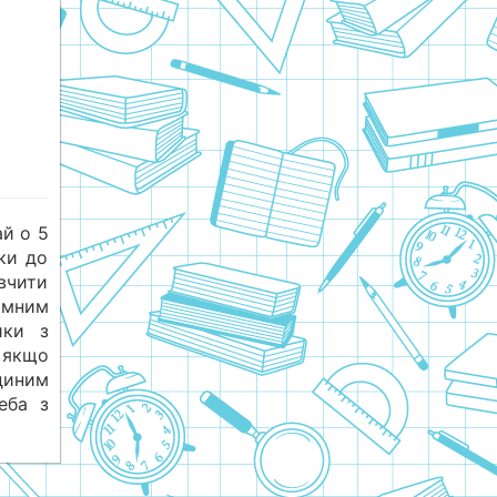
ай о 5
ки до
вчити
омним
ики з
 якщо
диним
еба з