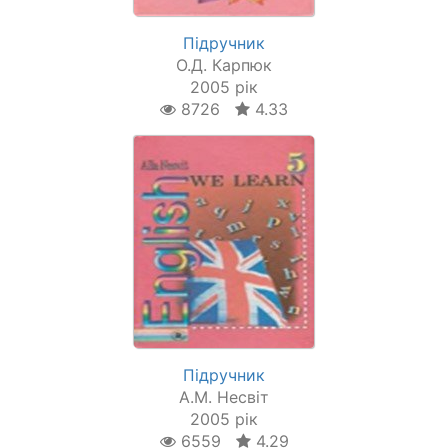
Підручник
О.Д. Карпюк
2005 рік
8726
4.33
Підручник
А.М. Несвіт
2005 рік
6559
4.29