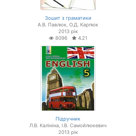
Зошит з граматики
А.В. Павлюк, О.Д. Карпюк
2013 рік
8096
4.21
Підручник
Л.В. Калініна, І.В. Самойлюкевич
2013 рік