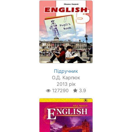
Підручник
О.Д. Карпюк
2013 рік
127290
3.9