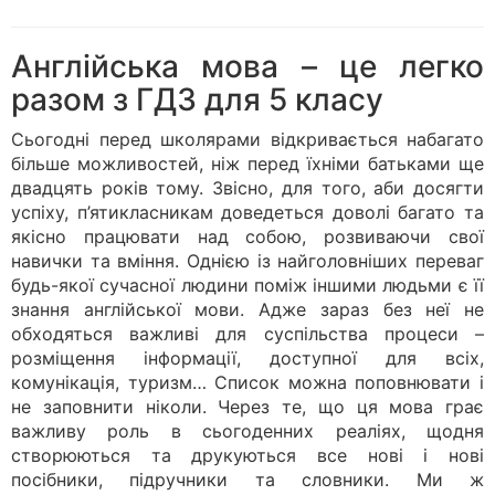
Англійська мова – це легко
разом з ГДЗ для 5 класу
Сьогодні перед школярами відкривається набагато
більше можливостей, ніж перед їхніми батьками ще
двадцять років тому. Звісно, для того, аби досягти
успіху, п’ятикласникам доведеться доволі багато та
якісно працювати над собою, розвиваючи свої
навички та вміння. Однією із найголовніших переваг
будь-якої сучасної людини поміж іншими людьми є її
знання англійської мови. Адже зараз без неї не
обходяться важливі для суспільства процеси –
розміщення інформації, доступної для всіх,
комунікація, туризм… Список можна поповнювати і
не заповнити ніколи. Через те, що ця мова грає
важливу роль в сьогоденних реаліях, щодня
створюються та друкуються все нові і нові
посібники, підручники та словники. Ми ж