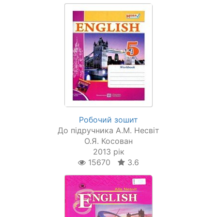
Робочий зошит
До підручника А.М. Несвіт
О.Я. Косован
2013 рік
15670
3.6