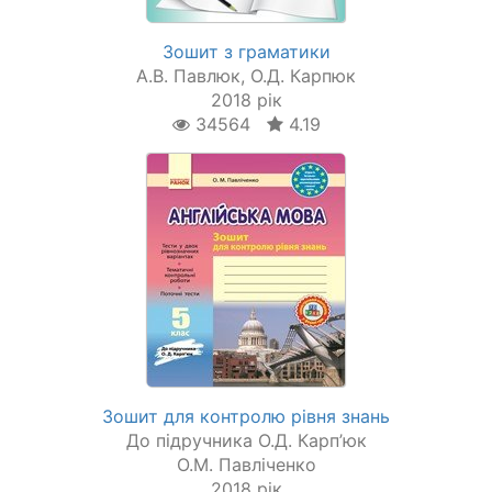
Зошит з граматики
А.В. Павлюк, О.Д. Карпюк
2018 рік
34564
4.19
Зошит для контролю рівня знань
До підручника О.Д. Карп’юк
О.М. Павліченко
2018 рік