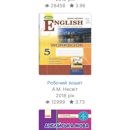
28458
3.96
Робочий зошит
А.М. Несвіт
2018 рік
12999
3.73