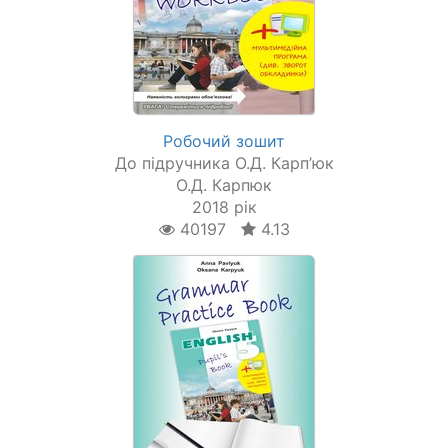
Робочий зошит
До підручника О.Д. Карп’юк
О.Д. Карпюк
2018 рік
40197
4.13