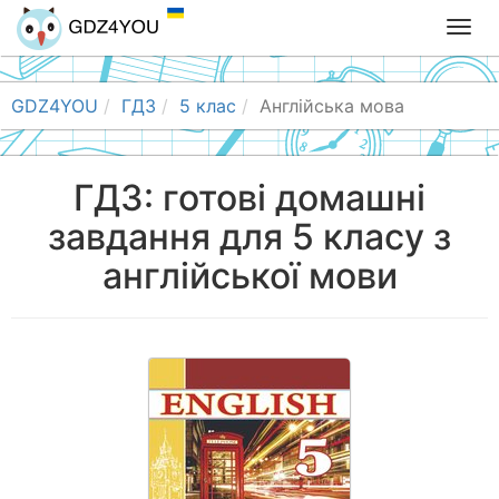
T
o
g
g
GDZ4YOU
ГДЗ
5 клас
Англійська мова
l
e
n
ГДЗ: готові домашні
a
завдання для 5 класу з
v
i
англійської мови
g
a
t
i
o
n