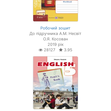
Робочий зошит
До підручника А.М. Несвіт
О.Я. Косован
2019 рік
28127
3.95