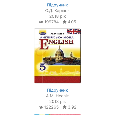
Підручник
О.Д. Карпюк
2018 рік
199784
4.05
Підручник
А.М. Несвіт
2018 рік
122265
3.92