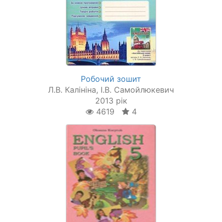
Робочий зошит
Л.В. Калініна, І.В. Самойлюкевич
2013 рік
4619
4