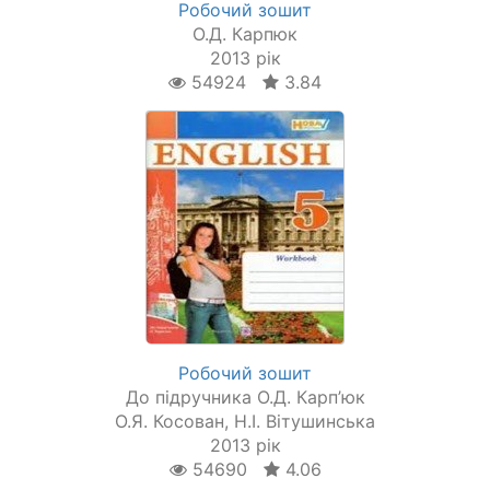
Робочий зошит
О.Д. Карпюк
2013 рік
54924
3.84
Робочий зошит
До підручника О.Д. Карп’юк
О.Я. Косован, Н.І. Вітушинська
2013 рік
54690
4.06