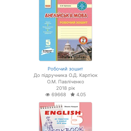
Робочий зошит
До підручника О.Д. Карп’юк
О.М. Павліченко
2018 рік
69668
4.05