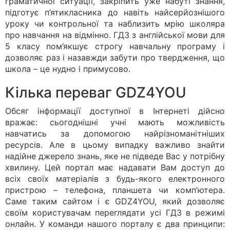
граматичної ситуації, закріпить уже набуті знання,
підготує п’ятикласника до навіть найсерйознішого
уроку чи контрольної та наблизить мрію школяра
про навчання на відмінно. ГДЗ з англійської мови для
5 класу пом’якшує строгу навчальну програму і
дозволяє раз і назавжди забути про твердження, що
школа – це нудно і примусово.
Кілька переваг GDZ4YOU
Обсяг інформації доступної в Інтернеті дійсно
вражає: сьогоднішні учні мають можливість
навчатись за допомогою найрізноманітніших
ресурсів. Але в цьому випадку важливо знайти
надійне джерело знань, яке не підведе Вас у потрібну
хвилину. Цей портал має надавати Вам доступ до
всіх своїх матеріалів з будь-якого електронного
пристрою – телефона, планшета чи комп’ютера.
Саме таким сайтом і є GDZ4YOU, який дозволяє
своїм користувачам переглядати усі ГДЗ в режимі
онлайн. У команди нашого порталу є два принципи: