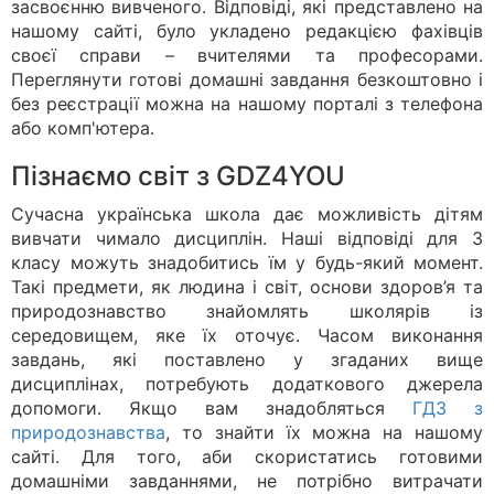
засвоєнню вивченого. Відповіді, які представлено на
нашому сайті, було укладено редакцією фахівців
своєї справи – вчителями та професорами.
Переглянути готові домашні завдання безкоштовно і
без реєстрації можна на нашому порталі з телефона
або комп'ютера.
Пізнаємо світ з GDZ4YOU
Сучасна українська школа дає можливість дітям
вивчати чимало дисциплін. Наші відповіді для 3
класу можуть знадобитись їм у будь-який момент.
Такі предмети, як людина і світ, основи здоров’я та
природознавство знайомлять школярів із
середовищем, яке їх оточує. Часом виконання
завдань, які поставлено у згаданих вище
дисциплінах, потребують додаткового джерела
допомоги. Якщо вам знадобляться
ГДЗ з
природознавства
, то знайти їх можна на нашому
сайті. Для того, аби скористатись готовими
домашніми завданнями, не потрібно витрачати