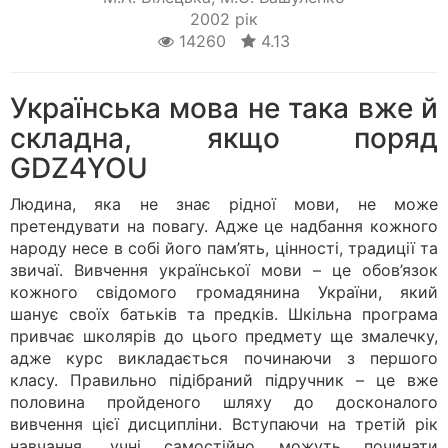
2002 рік
14260
4.13
Українська мова не така вже й
складна, якщо поряд
GDZ4YOU
Людина, яка не знає рідної мови, не може
претендувати на повагу. Адже це надбання кожного
народу несе в собі його пам’ять, цінності, традиції та
звичаї. Вивчення української мови – це обов’язок
кожного свідомого громадянина України, який
шанує своїх батьків та предків. Шкільна програма
привчає школярів до цього предмету ще змалечку,
адже курс викладається починаючи з першого
класу. Правильно підібраний підручник – це вже
половина пройденого шляху до досконалого
вивчення цієї дисципліни. Вступаючи на третій рік
навчання, учні самостійно можуть починати