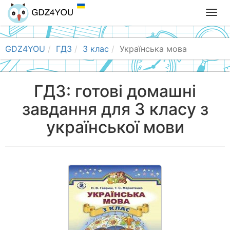
T
o
g
g
GDZ4YOU
ГДЗ
3 клас
Українська мова
l
e
n
ГДЗ: готові домашні
a
завдання для 3 класу з
v
i
української мови
g
a
t
i
o
n