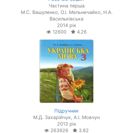
Частина перша
М.С. Вашуленко, О.І. Мельничайко, Н.А.
Васильківська
2014 рік
12600
4.26
Підручник
М.Д. Захарійчук, А.І. Мовчун
2013 рік
263926
3.82