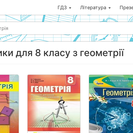
ГДЗ
Література
Презе
трія
ки для 8 класу з геометрії