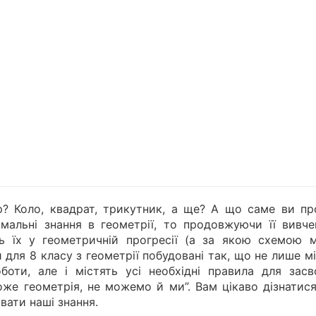
р? Коло, квадрат, трикутник, а ще? А що саме ви пр
мальні знання в геометрії, то продовжуючи її вивче
ь їх у геометричній прогресії (а за якою схемою 
и для 8 класу з геометрії побудовані так, що не лише м
боти, але і містять усі необхідні правила для засв
може геометрія, не можемо й ми”. Вам цікаво дізнатис
ати наші знання.