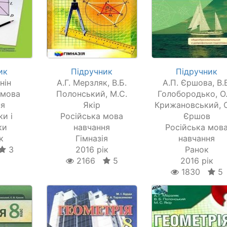
ик
Підручник
Підручник
нін
А.Г. Мерзляк, В.Б.
А.П. Єршова, В.В
 мова
Полонський, М.С.
Голобородько, О.
ня
Якір
Крижановський, С
и і
Російська мова
Єршов
ки
навчання
Російська мов
к
Гімназія
навчання
3
2016 рік
Ранок
2166
5
2016 рік
1830
5