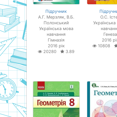
Підручник
Підручн
А.Г. Мерзляк, В.Б.
О.С. Іст
Полонський
Українська
Українська мова
навчан
навчання
Генез
Гімназія
2016 рі
2016 рік
10808
20280
3.89