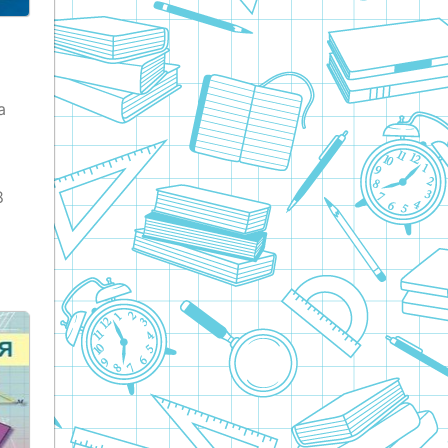
.
а
8