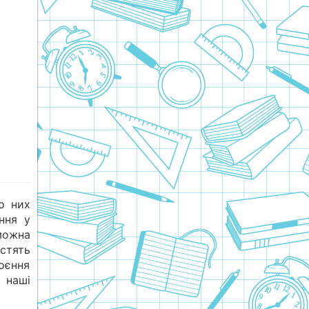
о них
ння у
можна
істять
оєння
я наші