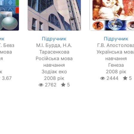
ик
Підручник
Підручник
Г. Бевз
М.І. Бурда, Н.А.
Г.В. Апостолов
 мова
Тарасенкова
Українська мов
ня
Російська мова
навчання
навчання
Генеза
к
Зодіак еко
2008 рік
3.67
2008 рік
2444
5
2762
5