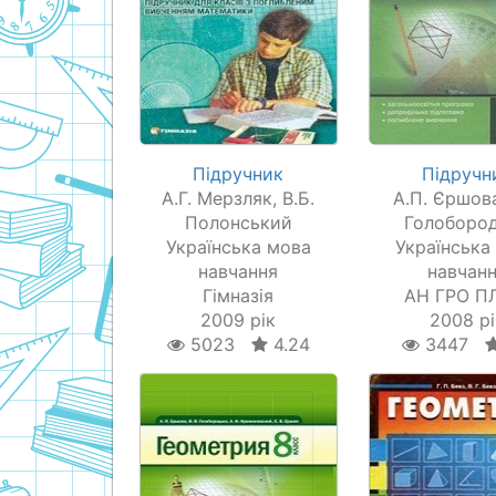
Підручник
Підручн
А.Г. Мерзляк, В.Б.
А.П. Єршова
Полонський
Голоборо
Українська мова
Українська
навчання
навчан
Гімназія
АН ГРО 
2009 рік
2008 рі
5023
4.24
3447