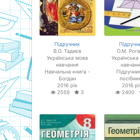
Підручник
Підручн
В.О. Тадеєв
О.М. Рога
Українська мова
Українська
навчання
навчан
Навчальна книга -
Підручник
Богдан
посібни
2016 рік
2016 рі
2559
3
2400