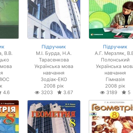
ик
Підручник
Підручник
, В.В.
М.І. Бурда, Н.А.
А.Г. Мерзляк, В.
дько
Тарасенкова
Полонський
 мова
Українська мова
Українська мов
ня
навчання
навчання
ПЛЮС
Зодіак-ЕКО
Гімназія
к
2008 рік
2008 рік
4.6
3203
3.67
3189
5