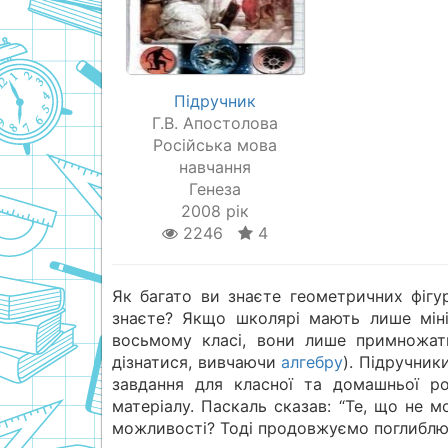
Підручник
Г.В. Апостолова
Російська мова
навчання
Генеза
2008 рік
2246
4
Як багато ви знаєте геометричних фігу
знаєте? Якщо школярі мають лише міні
восьмому класі, вони лише примножат
дізнатися, вивчаючи
алгебру
). Підручник
завдання для класної та домашньої ро
матеріалу. Паскаль сказав: “Те, що не 
можливості? Тоді продовжуємо поглиблюв