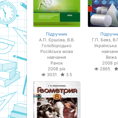
Підручник
Підручн
А.П. Єршова, В.В.
Г.П. Бевз, В.
Голобородько
Українська
Російська мова
навчан
навчання
Вежа
Ранок
2008 рі
2008 рік
2865
3031
3.5