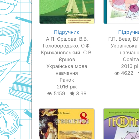
Підручник
Підручн
А.П. Єршова, В.В.
Г.П. Бевз, В.
Голобородько, О.Ф.
Українська
Крижановський, С.В.
навчан
Єршов
Освіт
Українська мова
2016 рі
навчання
4622
Ранок
2016 рік
5159
3.69