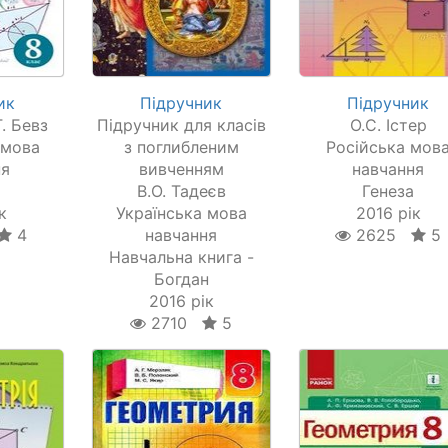
ик
Підручник
Підручник
Г. Бевз
Підручник для класів
О.С. Істер
 мова
з поглибленим
Російська мов
ня
вивченням
навчання
а
В.О. Тадеєв
Генеза
к
Українська мова
2016 рік
4
навчання
2625
5
Навчальна книга -
Богдан
2016 рік
2710
5