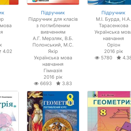
ик
Підручник
Підручник
ер
Підручник для класів
М.І. Бурда, Н.А
 мова
з поглибленим
Тарасенкова
ня
вивченням
Українська мов
а
А.Г. Мерзляк, В.Б.
навчання
к
Полонський, М.С.
Оріон
4.02
Якір
2016 рік
Українська мова
5780
4.3
навчання
Гімназія
2016 рік
6693
3.83