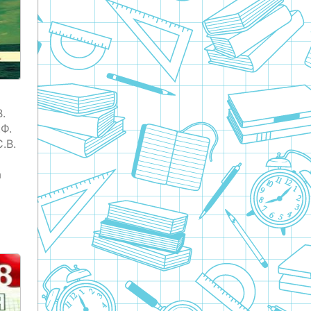
.
Ф.
.В.
а