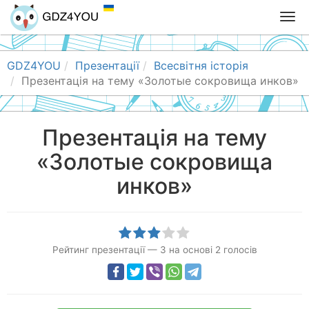
T
o
g
g
GDZ4YOU
Презентації
Всесвітня історія
l
Презентація на тему «Золотые сокровища инков»
e
n
a
Презентація на тему
v
«Золотые сокровища
i
g
инков»
a
t
i
o
n
Рейтинг презентації
—
3
на основі
2
голосів