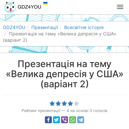
T
o
g
g
GDZ4YOU
Презентації
Всесвітня історія
l
Презентація на тему «Велика депресія у США»
e
(варіант 2)
n
a
v
Презентація на тему
i
«Велика депресія у США»
g
a
(варіант 2)
t
i
o
n
Рейтинг презентації
—
4
на основі
3
голосів