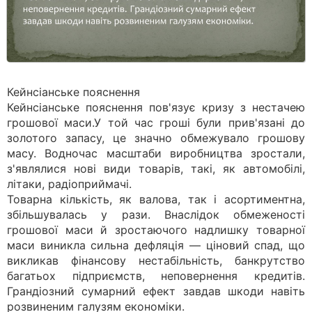
Кейнсіанське пояснення
Кейнсіанське пояснення пов'язує кризу з нестачею
грошової маси.У той час гроші були прив'язані до
золотого запасу, це значно обмежувало грошову
масу. Водночас масштаби виробництва зростали,
з'являлися нові види товарів, такі, як автомобілі,
літаки, радіоприймачі.
Товарна кількість, як валова, так і асортиментна,
збільшувалась у рази. Внаслідок обмеженості
грошової маси й зростаючого надлишку товарної
маси виникла сильна дефляція — ціновий спад, що
викликав фінансову нестабільність, банкрутство
багатьох підприємств, неповернення кредитів.
Грандіозний сумарний ефект завдав шкоди навіть
розвиненим галузям економіки.