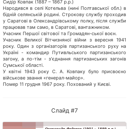
Сидір Ковпак (1887 – 1867 р.р.)
Народився в селі Котельва (нині Полтавської обл.) в
бідній селянській родині. Строкову службу проходив
у Саратові в Олександрівському полку, після служби
працював там само, в Саратові, вантажником.
Учасник Першої світової та Громадян-ської воєн.
Учасник Великої Вітчизняної війни з вересня 1941
року. Один з організаторів партизанського руху на
Україні - командир Путивльського партизанського
загону, а по-тім - з'єднання партизанських загонів
Сумської області.
У квітні 1943 року С. А. Ковпаку було присвоєно
військове звання «генерал-майор».
Помер 11 грудня 1967 року. Похований у Києві.
Слайд #7