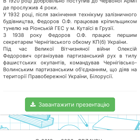
В 1920 році добровільно поступив до Червоної Армії
де прослужив 4 роки.
У 1932 році, після закінчення технікуму залізничного
будівництва, Федоров О.Ф. працював кріпильщиком
тунелю на Ріонській ГЕС у м. Кутаїсі в Грузії.
3 1938 року Федоров О.Ф. працює першим
секретарем Чернігівського обкому КП(б) України.
Під час Великої Вітчизняної війни Олексій
Федорович організував партизанський рух в тилу
фашистських окупантів, командував Чернігівсько-
Волинським партизанським об'єднанням, що діяв на
території Правобережної України, Білорусії.
Завантажити презентацію