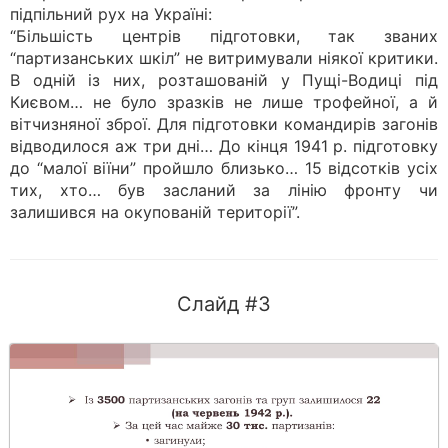
підпільний рух на Україні:
“Більшість центрів підготовки, так званих
“партизанських шкіл” не витримували ніякої критики.
В одній із них, розташованій у Пущі-Водиці під
Києвом… не було зразків не лише трофейної, а й
вітчизняної зброї. Для підготовки командирів загонів
відводилося аж три дні… До кінця 1941 р. підготовку
до “малої віїни” пройшло близько… 15 відсотків усіх
тих, хто… був засланий за лінію фронту чи
залишився на окупованій території”.
Слайд #3