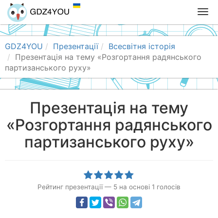
T
o
g
g
GDZ4YOU
Презентації
Всесвітня історія
l
Презентація на тему «Розгортання радянського
e
партизанського руху»
n
a
v
Презентація на тему
i
«Розгортання радянського
g
a
партизанського руху»
t
i
o
n
Рейтинг презентації
—
5
на основі
1
голосів