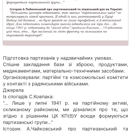
Підготовка партизанів у надзвичайних умовах.
Спішне закладання бази зі зброєю, продуктами,
медикаментами, матеріально-технічними засобами.
Організовували: партійні та комсомольські комітети
у контакті з радянськими військами.
Джерела
Із спогадів С.Ковпака:
“… Лише у липні 1941 р. на партійному активі,
скликаному райкомом, ми дізналися про те, що
згідно з рішенням ЦК КП(б)У всюди формуються
партизанські групи…”
Історик А.Чайковський про партизанський та