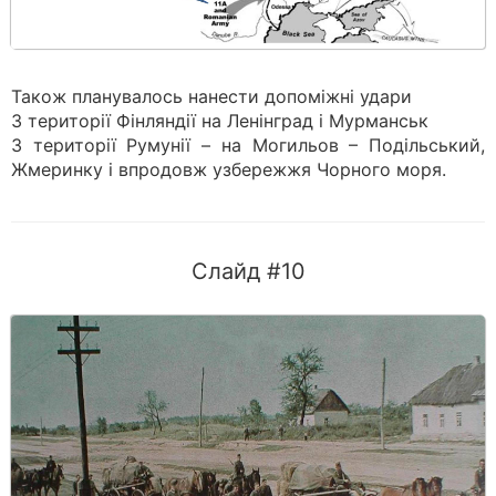
Також планувалось нанести допоміжні удари
З території Фінляндії на Ленінград і Мурманськ
З території Румунії – на Могильов – Подільський,
Жмеринку і впродовж узбережжя Чорного моря.
Слайд #10