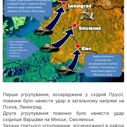
Перше угрупування, зосереджене у східній Прусії,
повинне було нанести удар в загальному напрямі на
Псков, Ленінград.
Друге угрупування повинно було нанести удар
східніше Варшави на Мінськ, Смоленськ.
Задача третього угрупування, зосередженої в районі