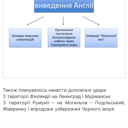
Також планувалось нанести допоміжні удари
З території Фінляндії на Ленінград і Мурманськ
З території Румунії – на Могильов – Подільський,
Жмеринку і впродовж узбережжя Чорного моря.