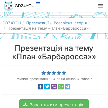
T
o
g
g
GDZ4YOU
Презентації
Всесвітня історія
l
Презентація на тему «План «Барбаросса»»
e
n
a
Презентація на тему
v
«План «Барбаросса»»
i
g
a
t
i
Рейтинг презентації
—
4.75
на основі
4
голосів
o
n
Завантажити презентацію