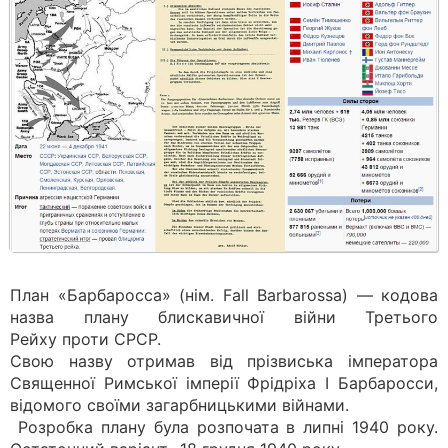
План «Барбаросса» (нім. Fall Barbarossa) — кодова
назва плану блискавичної війни Третього
Рейху проти СРСР.
Свою назву отримав від прізвиська імператора
Священної Римської імперії Фрідріха I Барбаросси,
відомого своїми загарбницькими війнами.
Розробка плану була розпочата в липні 1940 року.