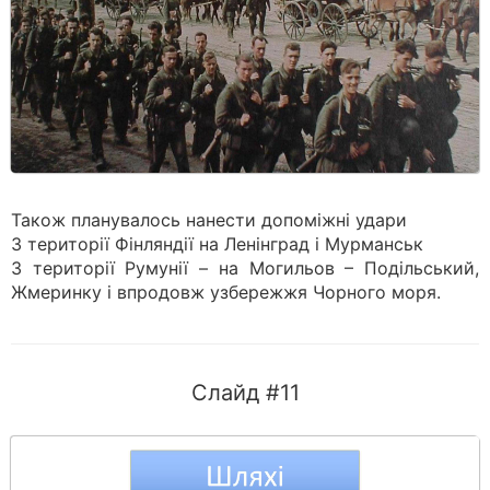
Також планувалось нанести допоміжні удари
З території Фінляндії на Ленінград і Мурманськ
З території Румунії – на Могильов – Подільський,
Жмеринку і впродовж узбережжя Чорного моря.
Слайд #11