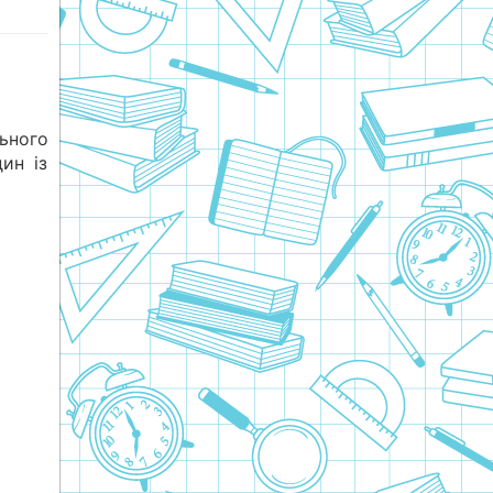
ного
ин із