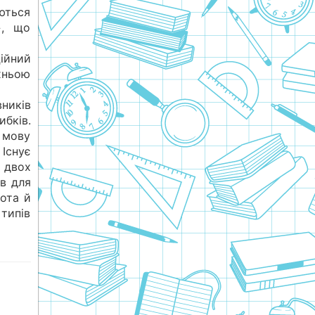
ються
», що
ійний
хньою
ників
ибків.
 мову
 Існує
в двох
ів для
вота й
 типів