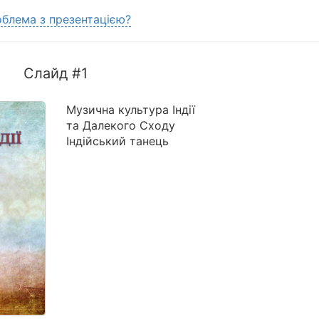
блема з презентацією?
Слайд #1
Музична культура Індії
та Далекого Сходу
Індійський танець