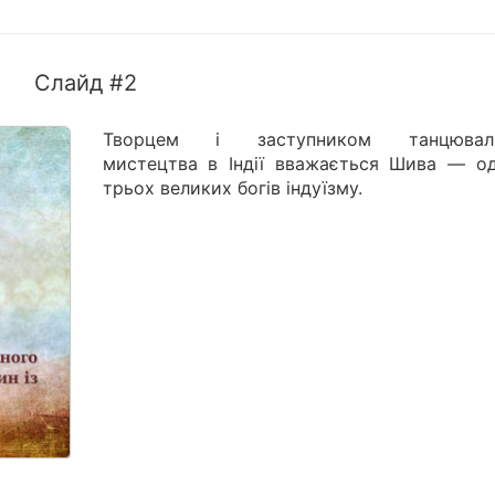
Слайд #2
Творцем і заступником танцюваль
мистецтва в Індії вважається Шива — од
трьох великих богів індуїзму.