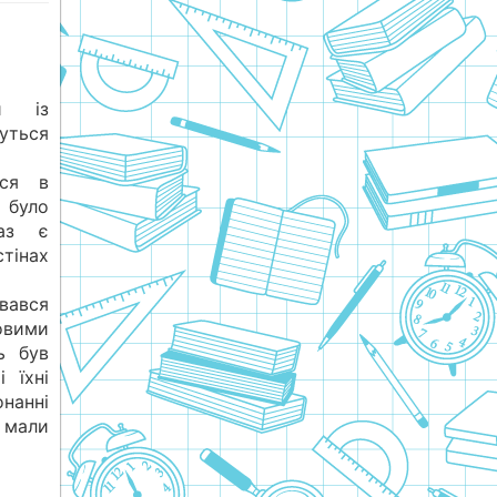
ий із
уться
ося в
 було
аз є
тінах
вався
вими
ь був
 їхні
нанні
 мали