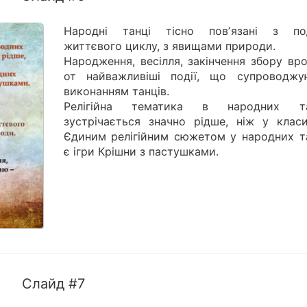
Народні танці тісно повʼязані з по
життєвого циклу, з явищами природи.
Народження, весілля, закінчення збору вр
от найважливіші події, що супроводжу
виконанням танців.
Релігійна тематика в народних та
зустрічається значно рідше, ніж у класи
Єдиним релігійним сюжетом у народних т
є ігри Крішни з пастушками.
Слайд #7