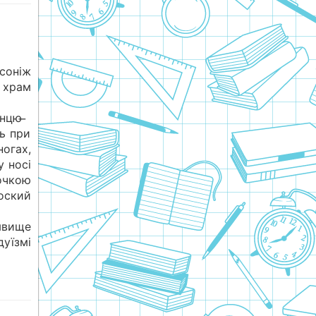
осоніж
у храм
нцю ̶
ть при
огах,
у носі
очкою
лоский
вище
дуїзмі