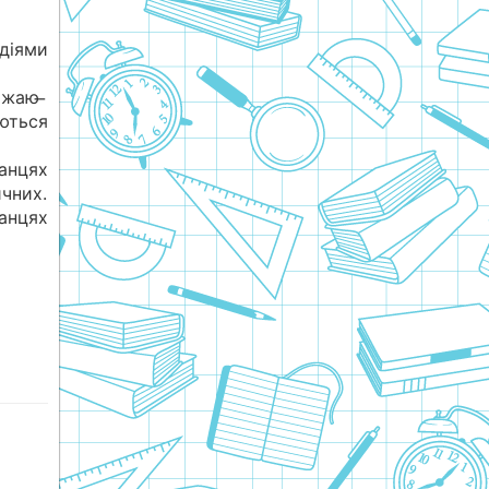
діями
ожаю ̶
ються
нцях
чних.
анцях