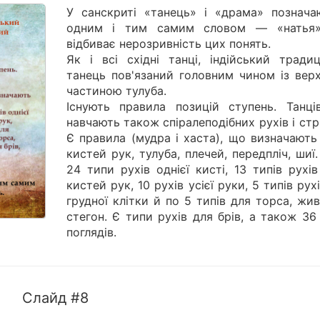
У санскриті «танець» і «драма» познача
одним і тим самим словом — «натья
відбиває нерозривність цих понять.
Як і всі східні танці, індійський традиц
танець пов'язаний головним чином із вер
частиною тулуба.
Існують правила позицій ступень. Танців
навчають також спіралеподібних рухів і стр
Є правила (мудра і хаста), що визначають
кистей рук, тулуба, плечей, передпліч, шиї.
24 типи рухів однієї кисті, 13 типів рухі
кистей рук, 10 рухів усієї руки, 5 типів рух
грудної клітки й по 5 типів для торса, жи
стегон. Є типи рухів для брів, а також 36
поглядів.
Слайд #8