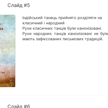
Слайд #5
Індійський танець прийнято розділяти на
класичний і народний
Рухи класичних танців були канонізовані.
Рухи народних танців канонізовані не бул
мають зафіксованих письмових традицій.
Слайд #6