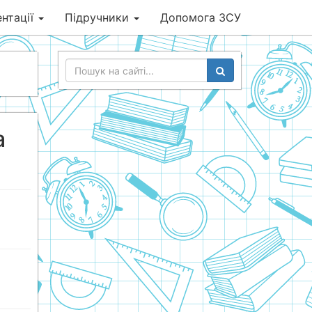
нтації
Підручники
Допомога ЗСУ
а