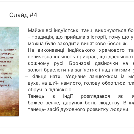
Слайд #4
Майже всі індуїстські танці виконуються б
– традиція, що прийшла з історії, тому що 
можна було заходити винятково босоніж.
На виконавиці індійського храмового та
величезна кількість прикрас, що дзенькаю
кожному русі. Бронзові дзвіночки на н
золоті браслети на зап'ястях і над ліктями, 
̶ кільце натх, з'єднане ланцюжком із м
вуха, на шиї ̶ намисто, голову обхоплює п
обруч із підвіскою.
Танець в Індії розглядався як я
божественне, дарунок богів людству. В ін
танець ̶ засіб духовного розвитку людини.