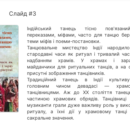
Слайд #3
Індійський танець тісно пов'язан
переказами, міфами, часто для танцю бер
теми міфів і поеми-постановки.
Танцювальне мистецтво Індії народил
стародавні часи як ритуал і тривалий час
надбанням храмів. У храмах і зар
майданчики для ритуальних танців, а на с
присутні зображення танцівників.
Традиційний танець в Індії культиву
головним чином девадасі — храмо
танцівницями. Аж до ХХ століття танец
частиною храмових обрядів. Танцівниці і
музиканти грали дуже важливу роль у вико
ритуалу, а їхні дії у храмовому танці
сакральне значення.