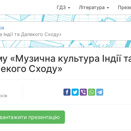
ГДЗ
Література
Презе
ія
 Індії та Далекого Сходу»
у «Музична культура Індії т
екого Сходу»
осів
вантажити презентацію