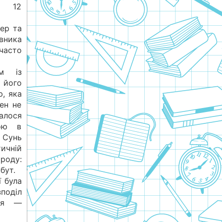
† 12
нер та
овника
часто
м із
 його
, яка
ен не
алося
ною в
 Сунь
ичній
роду:
бут.
 була
поділ
ля —​