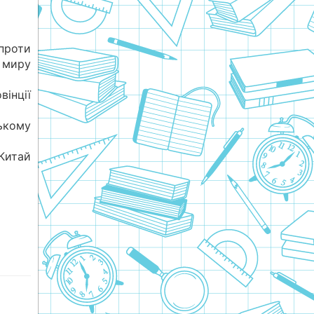
проти
 миру
інції
ькому
 Китай