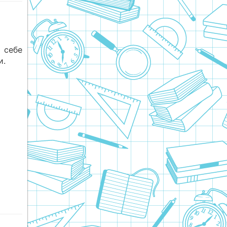
 себе
и.