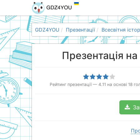
GDZ4YOU
Презентації
Всесвітня істор
Презентація на
Рейтинг презентації
—
4.11
на основі
18
гол
За
Про