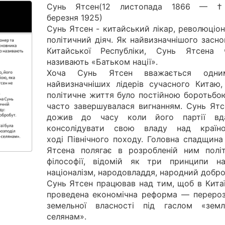
Сунь Ятсен(12 листопада 1866 — 
березня 1925)
Сунь Ятсен - китайський лікар, революціо
політичний діяч. Як найвизначнішого засн
Китайської Республіки, Сунь Ятсена 
називають «Батьком нації».
Хоча Сунь Ятсен вважається одни
найвизначніших лідерів сучасного Китаю,
політичне життя було постійною боротьбою
часто завершувалася вигнанням. Сунь Ятс
дожив до часу коли його партії вд
консолідувати свою владу над краї
ході Північного походу. Головна спадщина
Ятсена полягає в розробленій ним політ
філософії, відомій як три принципи на
націоналізм, народовладдя, народний добро
Сунь Ятсен працював над тим, щоб в Китаї
проведена економічна реформа — перероз
земельної власності під гаслом «зем
селянам».