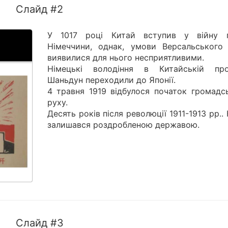
Слайд #2
У 1017 році Китай вступив у війну 
Німеччини, однак, умови Версальського
виявилися для нього несприятливими.
Німецькі володіння в Китайській пров
Шаньдун переходили до Японії.
4 травня 1919 відбулося початок громадс
руху.
Десять років після революції 1911-1913 рр..
залишався роздробленою державою.
Слайд #3