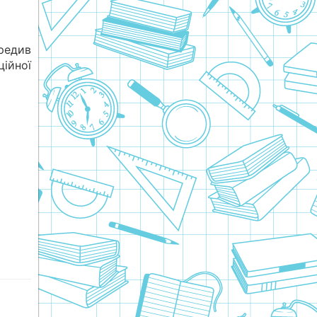
едив
ійної