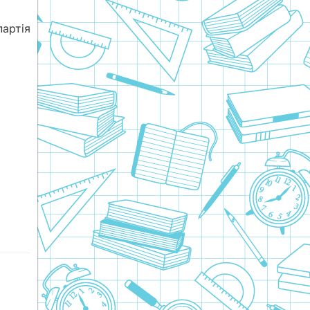
артія