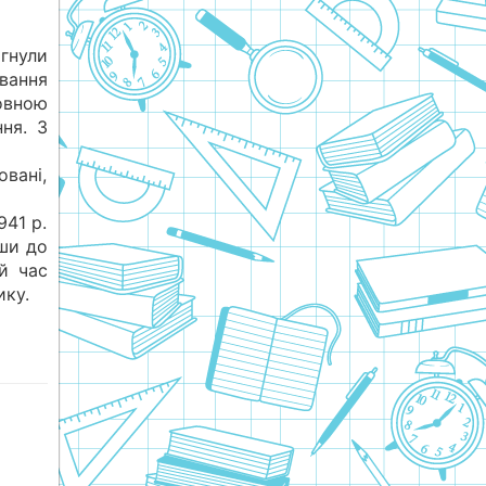
нули
вання
овною
ня. З
овані,
941 р.
вши до
ой час
ику.