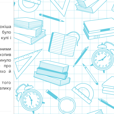
окіша
 було
кулі і
зними
хопив
инуло
е про
ихо й
з того
елику