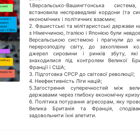
1.Версальсько-Вашингтонська систем
встановила несправедливі кордони (та си
економічних і політичних взаємин;
2. Фашистські та мілітаристські держави н
з Німеччиною, Італією і Японією були невдо
Версальською системою і прагнули до н
перерозподілу світу, до захоплення кол
джерел сировини і ринків збуту, які
знаходилися під контролем Великої Брит
Франції і США;
3. Підготовка СРСР до світової революції;
4. Неефективність Ліги націй;
5.Загострення суперечностей між вел
державами через глибоку економічну кризу
6. Політика потурання агресорам, яку про
Велика Британія та Франція, сподіва
задовольнити їхні апетити.