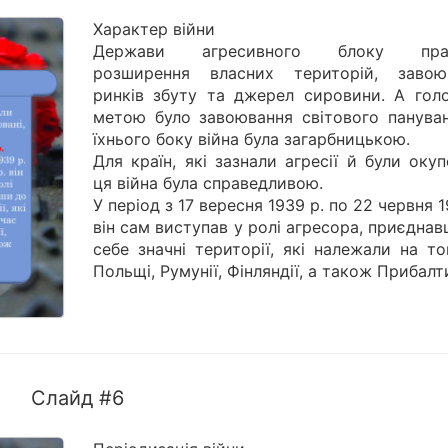
Характер війни
Держави агресивного блоку праг
розширення власних територій, завою
ринків збуту та джерел сировини. А гол
метою було завоювання світового пануван
їхнього боку війна була загарбницькою.
Для країн, які зазнали агресії й були окуп
ця війна була справедливою.
У період з 17 вересня 1939 р. по 22 червня 1
він сам виступав у ролі агресора, приєдна
себе значні території, які належали на т
Польщі, Румунії, Фінляндії, а також Прибалт
Слайд #6