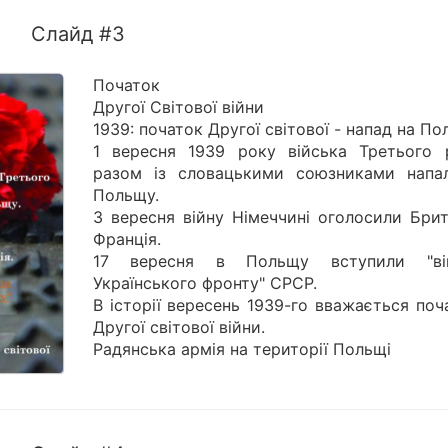
Слайд #3
Початок
Другої Світової війни
1939: початок Другої світової - напад на По
1 вересня 1939 року війська Третього 
разом із словацькими союзниками напа
Польщу.
3 вересня війну Німеччині оголосили Брит
Франція.
17 вересня в Польщу вступили "ві
Українського фронту" СРСР.
В історії вересень 1939-го вважається по
Другої світової війни.
Радянська армія на території Польщі