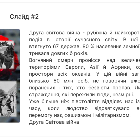
Слайд #2
Друга світова війна - рубіжна й найжорст
подія в історії сучасного світу. В неї
втягнуто 67 держав, 80 % населення земної 
тривала довгих б років.
Вогняний смерч пронісся над величе
територіями Європи, Азії й Африки, о
простори всіх океанів. У цій війні заг
близько 60 млн осіб, не говорячи вж
поранених і тих, хто безвісти пропав. Л
страждання, які пережили люди, незмірні.
Уже більше ніж півстоліття відділяє нас і
часу, коли людство відсвяткувало в
перемогу над фашизмом і мілітаризмом.
Друга Світова війна