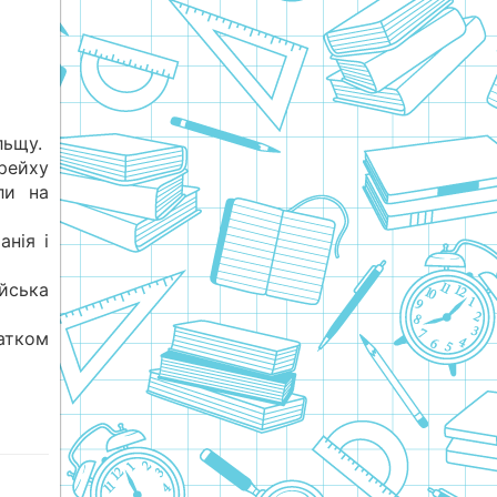
льщу.
рейху
ли на
анія і
йська
чатком