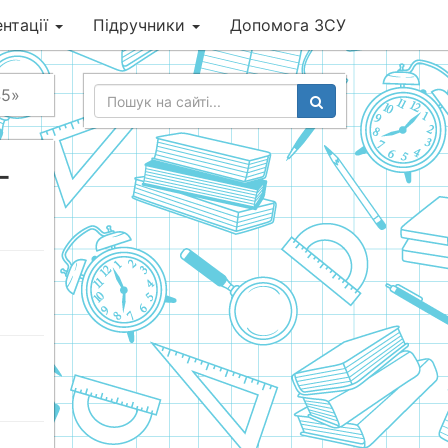
нтації
Підручники
Допомога ЗСУ
45»
-