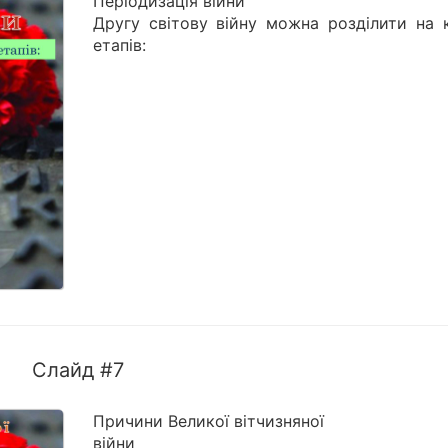
Періодизація війни
Другу світову війну можна розділити на к
етапів:
Слайд #7
Причини Великої вітчизняної
війни