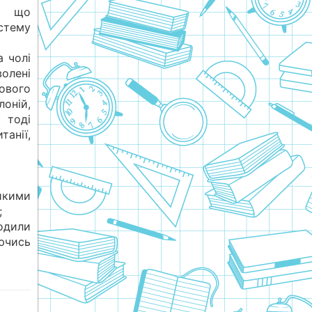
а, що
стему
а чолі
волені
ового
оній,
 тоді
анії,
икими
;
водили
ючись