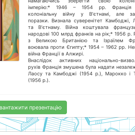
намагаючись зберегти свою колоні
імперію:* 1946 – 1954 рр. Франція
колоніальну війну у В'єтнамі, але за
поразки. Визнала суверенітет Камбоджі, Л
та В'єтнаму. Війна коштувала француз
народові 100 млрд франків на рік;* 1956 р.
з Великою Британією та Ізраїлем Фр
воювала проти Єгипту;* 1954 – 1962 рр. Н
війна Франції в Алжирі.
Внаслідок активних національно-визво
рухів Франція змушена була надати незале
Лаосу та Камбоджі (1954 р.), Марокко і Т
(1956 р.).
вантажити презентацію