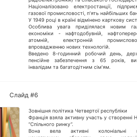
Націоналізовано електростанції, підприє
газової промисловості, п'ять найбільших бан
У 1949 році в країні відмінено карткову сис
Особлива увага приділялася новим га
економіки - нафтодобувній, нафтопереро
атомній, електронній промисловос
впровадженню нових технологій.
Введено 8-годинний робочий день, дер
пенсійне забезпечення з 65 років, ви
інвалідам та багатодітним сім'ям.
Слайд #6
Зовнішня політика Четвертої республіки
Франція взяла активну участь у створенні 
“Спільного ринку”.
Вона вела активні колоніальні ві