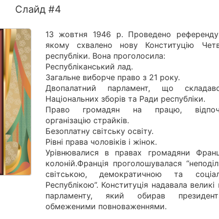
Слайд #4
13 жовтня 1946 р. Проведено референду
якому схвалено нову Конституцію Четв
республіки. Вона проголосила:
Республіканський лад.
Загальне виборче право з 21 року.
Двопалатний парламент, що склада
Національних зборів та Ради республіки.
Право громадян на працю, відпочи
організацію страйків.
Безоплатну світську освіту.
Рівні права чоловіків і жінок.
Урівнювалися в правах громадяни Франц
колоній.Франція проголошувалася “неподіл
світською, демократичною та соціа
Республікою”. Конституція надавала великі
парламенту, який обирав президен
обмеженими повноваженнями.