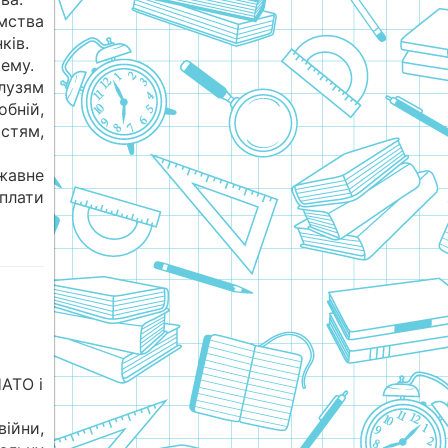
мства
ків.
тему.
лузям
бній,
тям,
жавне
плати
НАТО і
йни,