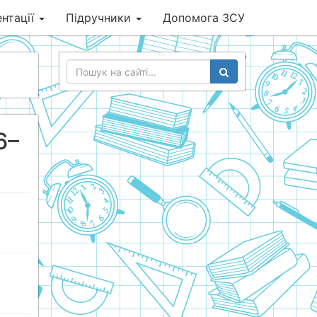
нтації
Підручники
Допомога ЗСУ
6–