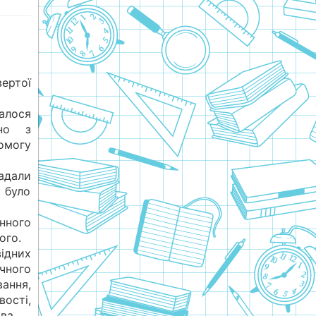
ертої
алося
дно з
омогу
адали
 було
нного
ого.
ідних
чного
ання,
сті,
ва.