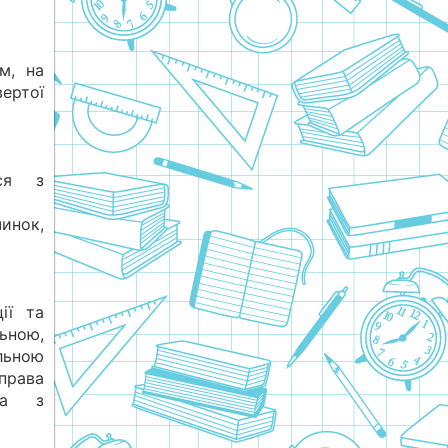
м, на
ертої
вся з
нок,
ії та
ьною,
льною
 права
та з