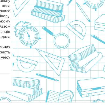
альну
 вела
знала
аосу,
ькому
 Разом
анція
евдала
льних
жність
унісу