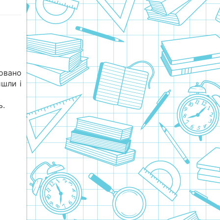
овано
йшли і
ь.