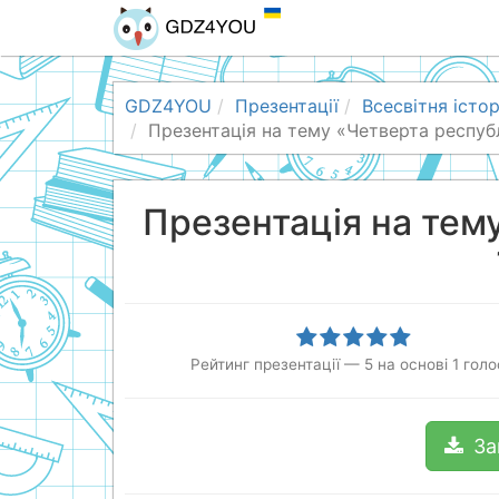
GDZ4YOU
Презентації
Всесвітня істор
Презентація на тему «Четверта республ
Презентація на тем
Рейтинг презентації
—
5
на основі
1
голо
За