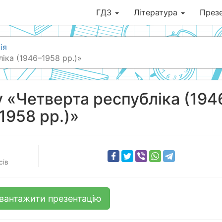
ГДЗ
Література
Презе
ія
іка (1946–1958 рр.)»
у «Четверта республіка (194
1958 рр.)»
сів
вантажити презентацію