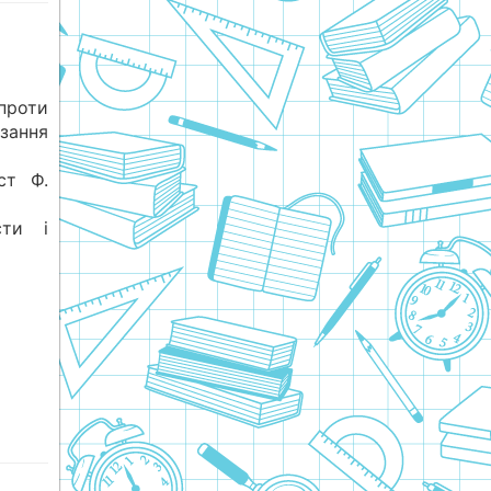
 проти
зання
ст Ф.
сти і