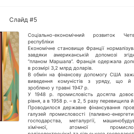
Слайд #5
Соціально-економічний розвиток Четв
республіки
Економічне становище Франції нормалізув
завдяки американській допомозі згі
“планом Маршала”. Франція одержала доп
в розмірі 3,2 млрд доларів.
В обмін на фінансову допомогу США заж
виведення комуністів з уряду, що й
зроблено у травні 1947 р.
У 1948 р. промисловість досягла довоє
рівня, а в 1958 р. – в 2, 5 разу перевищила й
Проводилося державне фінансування пров
галузей промисловості (паливно-енергети
господарства, металургії, машинобудув
хімічної, атомної промислово
радіоелектроніки) та сільського господарст