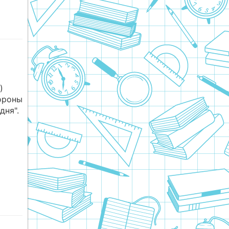
)
ороны
дня".