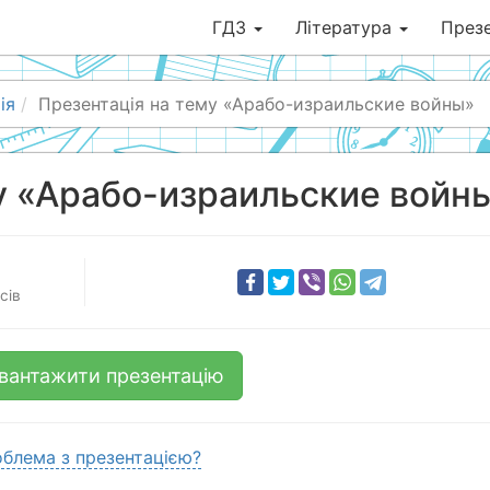
ГДЗ
Література
Презе
ія
Презентація на тему «Арабо-израильские войны»
у «Арабо-израильские войн
сів
вантажити презентацію
блема з презентацією?