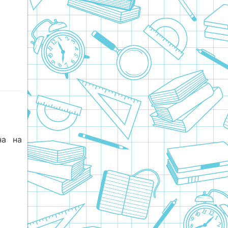
на на