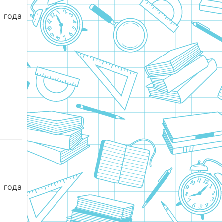
 года
 года