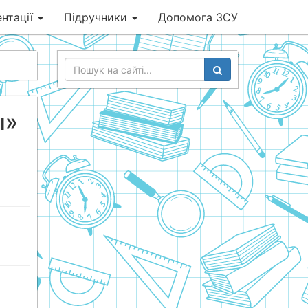
нтації
Підручники
Допомога ЗСУ
ы»