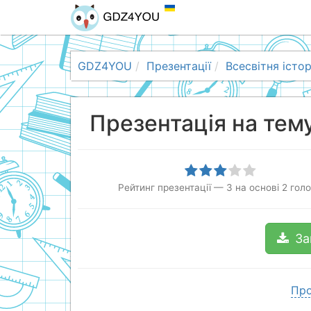
GDZ4YOU
Презентації
Всесвітня істор
Презентація на тем
Рейтинг презентації
—
3
на основі
2
голо
За
Про