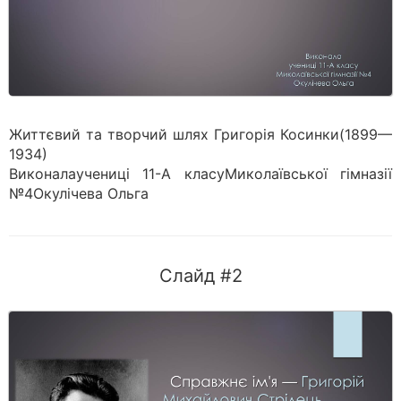
Життєвий та творчий шлях Григорія Косинки(1899—
1934)
Виконалаучениці 11-А класуМиколаївської гімназії
№4Окулічева Ольга
Слайд #2