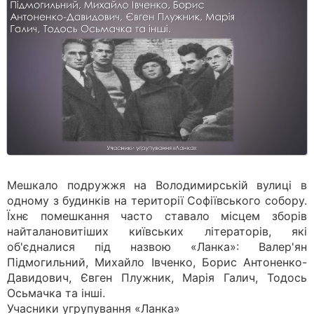
Мешкало подружжя на Володимирській вулиці в
одному з будинків на території Софіївського собору.
Їхнє помешкання часто ставало місцем зборів
найталановитіших київських літераторів, які
об'єдналися під назвою «Ланка»: Валер'ян
Підмогильний, Михайло Івченко, Борис Антоненко-
Давидович, Євген Плужник, Марія Галич, Тодось
Осьмачка та інші.
Учасники угрупування «Ланка»