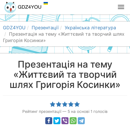
T
o
g
g
GDZ4YOU
Презентації
Українська література
l
Презентація на тему «Життєвий та творчий шлях
e
Григорія Косинки»
n
a
v
Презентація на тему
i
«Життєвий та творчий
g
a
шлях Григорія Косинки»
t
i
o
n
Рейтинг презентації
—
5
на основі
1
голосів