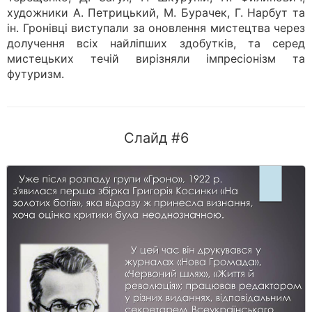
художники А. Петрицький, М. Бурачек, Г. Нарбут та
ін. Гронівці виступали за оновлення мистецтва через
долучення всіх найліпших здобутків, та серед
мистецьких течій вирізняли імпресіонізм та
футуризм.
Слайд #6