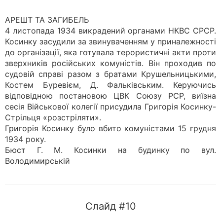
АРЕШТ ТА ЗАГИБЕЛЬ
4 листопада 1934 викрадений органами НКВС СРСР.
Косинку засудили за звинуваченням у приналежності
до організації, яка готувала терористичні акти проти
зверхників російських комуністів. Він проходив по
судовій справі разом з братами Крушельницькими,
Костем Буревієм, Д. Фальківським. Керуючись
відповідною постановою ЦВК Союзу РСР, виїзна
сесія Військової колегії присудила Григорія Косинку-
Стрільця «розстріляти».
Григорія Косинку було вбито комуністами 15 грудня
1934 року.
Бюст Г. М. Косинки на будинку по вул.
Володимирській
Слайд #10