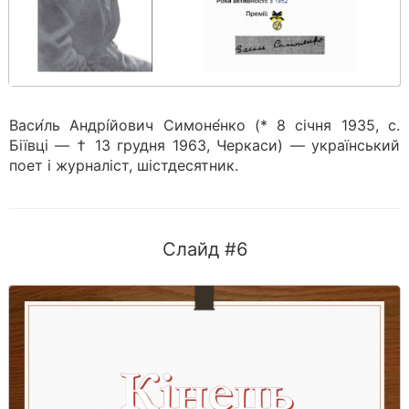
Васи́ль Андрі́йович Симоне́нко (* 8 січня 1935, с.
Біївці — † 13 грудня 1963, Черкаси) — український
поет і журналіст, шістдесятник.
Слайд #6