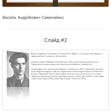
Васи́ль Андрі́йович Симоне́нко
Слайд #2