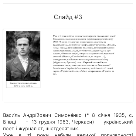
Слайд #3
Васи́ль Андрі́йович Симоне́нко (* 8 січня 1935, с.
Біївці — † 13 грудня 1963, Черкаси) — український
поет і журналіст, шістдесятник.
Уже в ті роки набули великої популярності