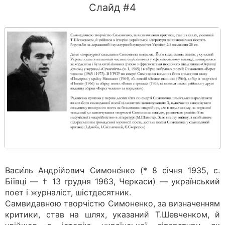
Слайд #4
Васи́ль Андрі́йович Симоне́нко (* 8 січня 1935, с.
Біївці — † 13 грудня 1963, Черкаси) — український
поет і журналіст, шістдесятник.
Самвидавною творчістю Симоненко, за визначенням
критики, став на шлях, указаний Т.Шевченком, й