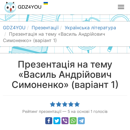
T
o
g
g
GDZ4YOU
Презентації
Українська література
l
Презентація на тему «Василь Андрійович
e
Симоненко» (варіант 1)
n
a
v
Презентація на тему
i
«Василь Андрійович
g
a
Симоненко» (варіант 1)
t
i
o
n
Рейтинг презентації
—
5
на основі
1
голосів