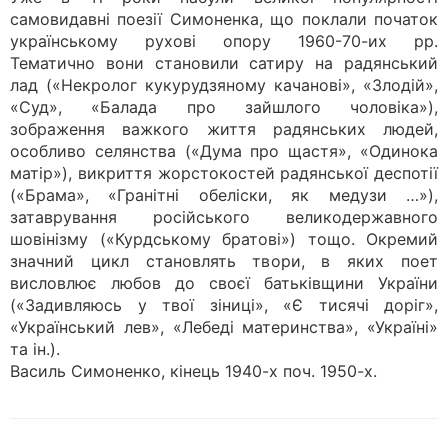
самовидавні поезії Симоненка, що поклали початок
українському рухові опору 1960-70-их pp.
Тематично вони становили сатиру на радянський
лад («Некролог кукурудзяному качанові», «Злодій»,
«Суд», «Балада про зайшлого чоловіка»),
зображення важкого життя радянських людей,
особливо селянства («Дума про щастя», «Одинока
матір»), викриття жорстокостей радянської деспотії
(«Брама», «Гранітні обеліски, як медузи …»),
затаврування російського великодержавного
шовінізму («Курдському братові») тощо. Окремий
значний цикл становлять твори, в яких поет
висловлює любов до своєї батьківщини України
(«Задивляюсь у твої зіниці», «Є тисячі доріг»,
«Український лев», «Лебеді материнства», «Україні»
та ін.).
Василь Симоненко, кінець 1940-х поч. 1950-х.