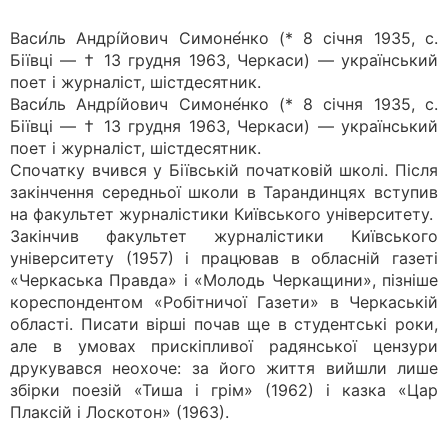
Васи́ль Андрі́йович Симоне́нко (* 8 січня 1935, с.
Біївці — † 13 грудня 1963, Черкаси) — український
поет і журналіст, шістдесятник.
Васи́ль Андрі́йович Симоне́нко (* 8 січня 1935, с.
Біївці — † 13 грудня 1963, Черкаси) — український
поет і журналіст, шістдесятник.
Спочатку вчився у Біївській початковій школі. Після
закінчення середньої школи в Тарандинцях вступив
на факультет журналістики Київського університету.
Закінчив факультет журналістики Київського
університету (1957) і працював в обласній газеті
«Черкаська Правда» і «Молодь Черкащини», пізніше
кореспондентом «Робітничої Газети» в Черкаській
області. Писати вірші почав ще в студентські роки,
але в умовах прискіпливої радянської цензури
друкувався неохоче: за його життя вийшли лише
збірки поезій «Тиша і грім» (1962) і казка «Цар
Плаксій і Лоскотон» (1963).