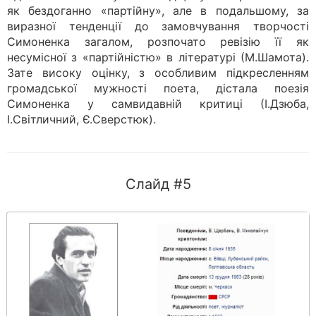
як бездоганно «партійну», але в подальшому, за
виразної тенденції до замовчування творчості
Симоненка загалом, розпочато ревізію її як
несумісної з «партійністю» в літературі (М.Шамота).
Зате високу оцінку, з особливим підкресленням
громадської мужності поета, дістала поезія
Симоненка у самвидавній критиці (І.Дзюба,
І.Світличний, Є.Сверстюк).
Слайд #5