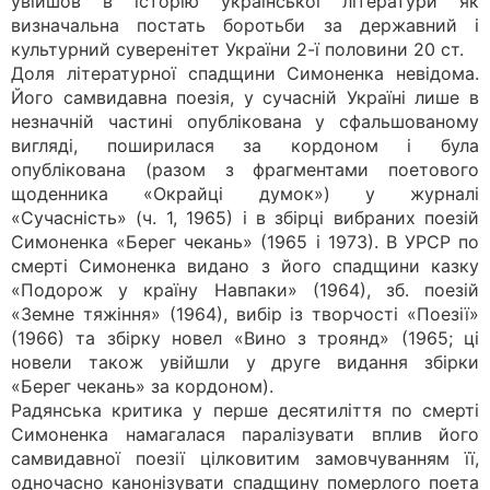
увійшов в історію української літератури як
визначальна постать боротьби за державний і
культурний суверенітет України 2-ї половини 20 ст.
Доля літературної спадщини Симоненка невідома.
Його самвидавна поезія, у сучасній Україні лише в
незначній частині опублікована у сфальшованому
вигляді, поширилася за кордоном і була
опублікована (разом з фрагментами поетового
щоденника «Окрайці думок») у журналі
«Сучасність» (ч. 1, 1965) і в збірці вибраних поезій
Симоненка «Берег чекань» (1965 і 1973). В УРСР по
смерті Симоненка видано з його спадщини казку
«Подорож у країну Навпаки» (1964), зб. поезій
«Земне тяжіння» (1964), вибір із творчості «Поезії»
(1966) та збірку новел «Вино з троянд» (1965; ці
новели також увійшли у друге видання збірки
«Берег чекань» за кордоном).
Радянська критика у перше десятиліття по смерті
Симоненка намагалася паралізувати вплив його
самвидавної поезії цілковитим замовчуванням її,
одночасно канонізувати спадщину померлого поета