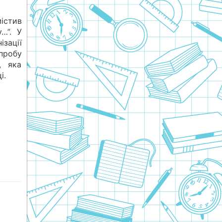
істив
…”. У
ізації
пробу
, яка
і.