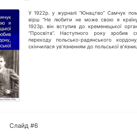
У 1922р. у журналі “Юнацтво” Самчук пом
вірш “Не любити не може свою я країну
1923р. він вступив до кременецької орган
“Просвіта”. Наступного року зробив с
переходу польсько-радянського кордону
скінчилася ув'язненням до польської в'язниц
Слайд #6