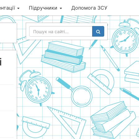
нтації
Підручники
Допомога ЗСУ
і