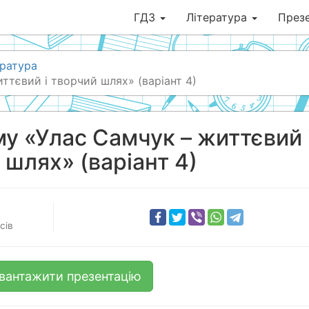
ГДЗ
Література
Презе
ература
ттєвий і творчий шлях» (варіант 4)
му «Улас Самчук – життєвий 
 шлях» (варіант 4)
сів
вантажити презентацію