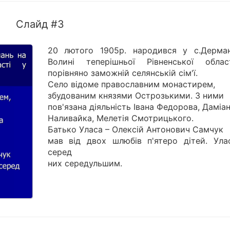
Слайд #3
20 лютого 1905р. народився у с.Дерма
Волині теперішньої Рівненської обла
порівняно заможній селянській сім'ї.
Село відоме православним монастирем,
збудованим князями Острозькими. З ними
пов'язана діяльність Івана Федорова, Даміа
Наливайка, Мелетія Смотрицького.
Батько Уласа – Олексій Антонович Самчук
мав від двох шлюбів п'ятеро дітей. Ула
серед
них середульшим.