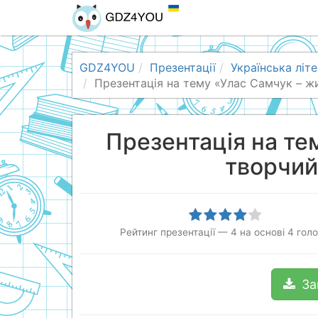
GDZ4YOU
Презентації
Українська літ
Презентація на тему «Улас Самчук – жи
Презентація на те
творчий
Рейтинг презентації
—
4
на основі
4
голо
За