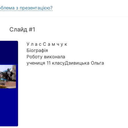
блема з презентацією?
Слайд #1
У л а с С а м ч у к
Біографія
Роботу виконала
учениця 11 класуДзивицька Ольга