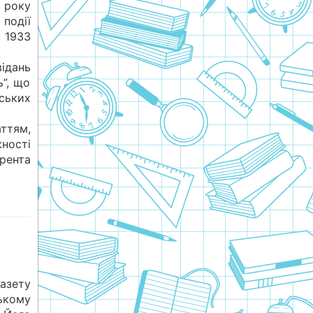
 року
події
 1933
ідань
ь”, що
ських
аттям,
ності
рента
азету
ькому