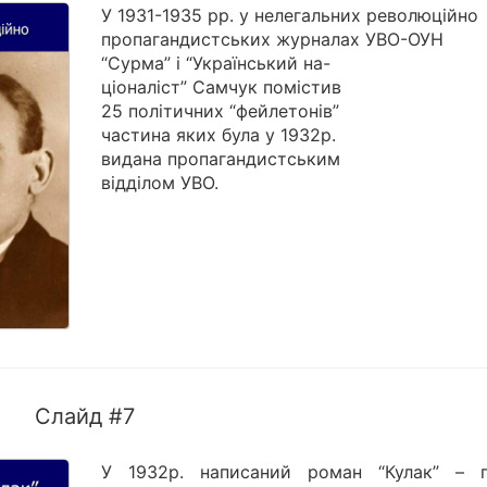
У 1931-1935 рр. у нелегальних революційно
пропагандистських журналах УВО-ОУН
“Сурма” і “Український на-
ціоналіст” Самчук помістив
25 політичних “фейлетонів”
частина яких була у 1932р.
видана пропагандистським
відділом УВО.
Слайд #7
У 1932р. написаний роман “Кулак” – 