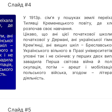
Слайд #4
У 1913р. сім'я у пошуках землі переїх
Тилявці Кременецького повіту, де хл
розпочав своє навчання.
Цікаво, що ані цієї початкової школи
початкової у Дермані, ані української гімн
Крем'янці, ані вищих шкіл – Бреславсько
Українського вільного в Празі університетів
уповні так і не скінчив: у перших двох ви
завадила Перша світова війна й пол
окупація, потім – арешт і мобілізац
польського війська, згодом – літера
діяльність.
Слайд #5