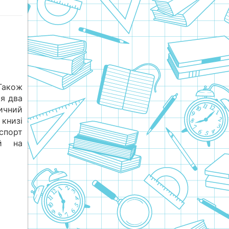
Також
я два
ичний
книзі
спорт
ий на