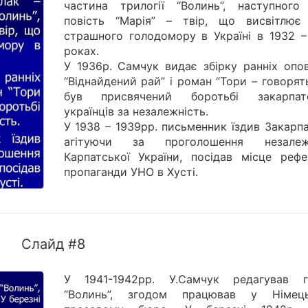
частина трилогії “Волинь”, наступного
повість “Марія” – твір, що висвітлює 
страшного голодомору в Україні в 1932 –
роках.
У 1936р. Самчук видає збірку ранніх опов
“Віднайдений рай” і роман “Тори – говорят
був присвячений боротьбі закарпат
українців за незалежність.
У 1938 – 1939рр. письменник їздив Закарп
агітуючи за проголошення незалеж
Карпатської України, посідав місце рефе
пропаганди УНО в Хусті.
Слайд #8
У 1941-1942рр. У.Самчук редагував г
“Волинь”, згодом працював у Німец