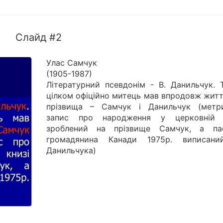
Слайд #2
Улас Самчук
(1905-1987)
Літературний псевдонім - В. Данильчук. 
цілком офіційно митець мав впродовж житт
прізвища – Самчук і Данильчук (метр
запис про народження у церковній 
зроблений на прізвище Самчук, а па
громадянина Канади 1975р. виписан
Данильчука)