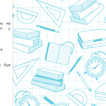
нь на
сті у
на
с був