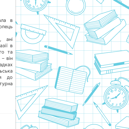
ала в
опець
, ані
азії в
го та
 – він
падках
ьська
ія до
турна