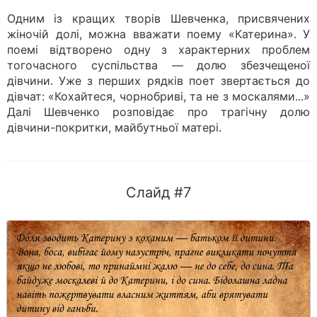
Одним із кращих творів Шевченка, присвячених
жіночій долі, можна вважати поему «Катерина». У
поемі відтворено одну з характерних проблем
тогочасного суспільства — долю збезчещеної
дівчини. Уже з перших рядків поет звертається до
дівчат: «Кохайтеся, чорнобриві, та не з москалями...»
Далі Шевченко розповідає про трагічну долю
дівчини-покритки, майбутньої матері.
Слайд #7