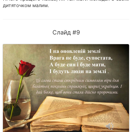
дитяточком малим.
Слайд #9