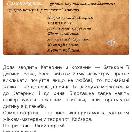
Доля зводить Катерину з коханим — батьком її
дитини. Вона, боса, вибігає йому назустріч, прагне
викликати почуття якщо не любові, то принаймні
жалю — не до себе, до сина. Та байдуже москалеві й
до Катерини, і до сина. Бідолашна ладна навіть
пожертвувати власним життям, аби врятувати
дитину від ганьби.
Самопожертва — це риса, яка притаманна багатьом
жінкам-матерям у творчості Кобзаря.
Покриткою... Який сором!