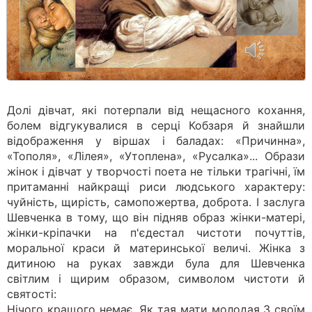
Долі дівчат, які потерпали від нещасного кохання,
болем відгукувалися в серці Кобзаря й знайшли
відображення у віршах і баладах: «Причинна»,
«Тополя», «Лілея», «Утоплена», «Русалка»... Образи
жінок і дівчат у творчості поета не тільки трагічні, їм
притаманні найкращі риси людського характеру:
чуйність, щирість, самопожертва, доброта. І заслуга
Шевченка в тому, що він підняв образ жінки-матері,
жінки-кріпачки на п'єдестал чистоти почуттів,
моральної краси й материнської величі. Жінка з
дитиною на руках завжди була для Шевченка
світлим і щирим образом, символом чистоти й
святості:
Нічого кращого немає, Як тая мати молодая З своїм