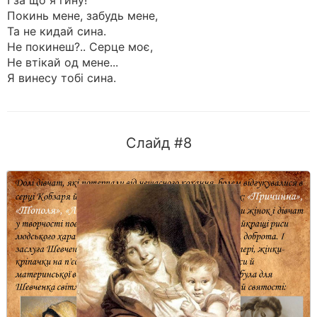
І за що я гину!
Покинь мене, забудь мене,
Та не кидай сина.
Не покинеш?.. Серце моє,
Не втікай од мене...
Я винесу тобі сина.
Слайд #8