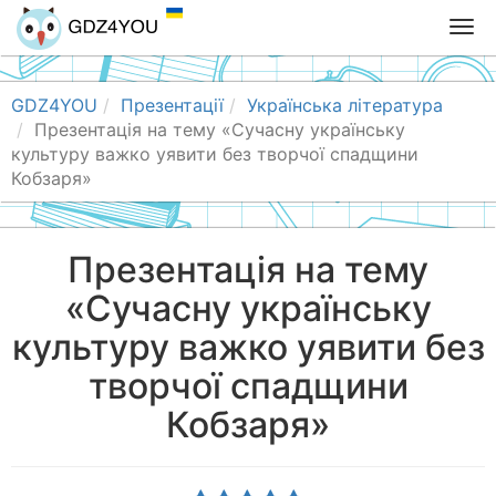
T
o
g
g
GDZ4YOU
Презентації
Українська література
l
Презентація на тему «Сучасну українську
e
культуру важко уявити без творчої спадщини
n
Кобзаря»
a
v
i
Презентація на тему
g
«Сучасну українську
a
t
культуру важко уявити без
i
o
творчої спадщини
n
Кобзаря»