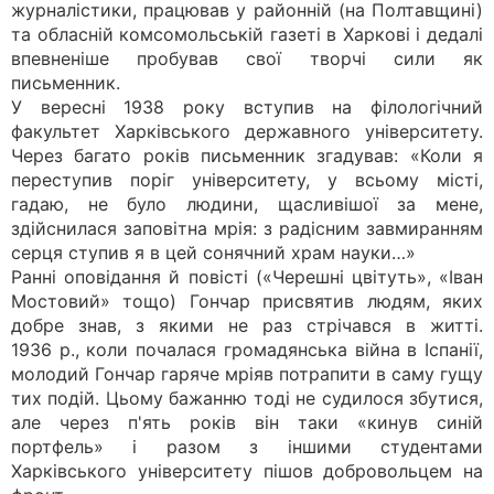
журналістики, працював у районній (на Полтавщині)
та обласній комсомольській газеті в Харкові і дедалі
впевненіше пробував свої творчі сили як
письменник.
У вересні 1938 року вступив на філологічний
факультет Харківського державного університету.
Через багато років письменник згадував: «Коли я
переступив поріг університету, у всьому місті,
гадаю, не було людини, щасливішої за мене,
здійснилася заповітна мрія: з радісним завмиранням
серця ступив я в цей сонячний храм науки…»
Ранні оповідання й повісті («Черешні цвітуть», «Іван
Мостовий» тощо) Гончар присвятив людям, яких
добре знав, з якими не раз стрічався в житті.
1936 р., коли почалася громадянська війна в Іспанії,
молодий Гончар гаряче мріяв потрапити в саму гущу
тих подій. Цьому бажанню тоді не судилося збутися,
але через п'ять років він таки «кинув синій
портфель» і разом з іншими студентами
Харківського університету пішов добровольцем на