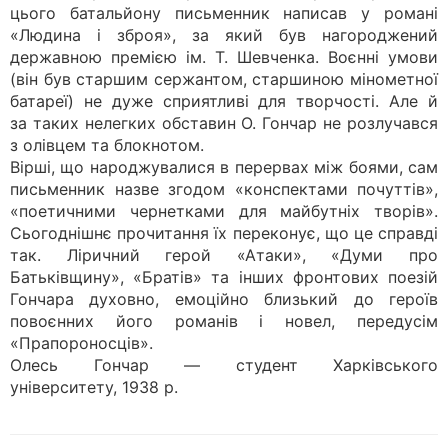
цього батальйону письменник написав у романі
«Людина і зброя», за який був нагороджений
державною премією ім. Т. Шевченка. Воєнні умови
(він був старшим сержантом, старшиною мінометної
батареї) не дуже сприятливі для творчості. Але й
за таких нелегких обставин О. Гончар не розлучався
з олівцем та блокнотом.
Вірші, що народжувалися в перервах між боями, сам
письменник назве згодом «конспектами почуттів»,
«поетичними чернетками для майбутніх творів».
Сьогоднішнє прочитання їх переконує, що це справді
так. Ліричний герой «Атаки», «Думи про
Батьківщину», «Братів» та інших фронтових поезій
Гончара духовно, емоційно близький до героїв
повоєнних його романів і новел, передусім
«Прапороносців».
Олесь Гончар — студент Харківського
університету, 1938 р.