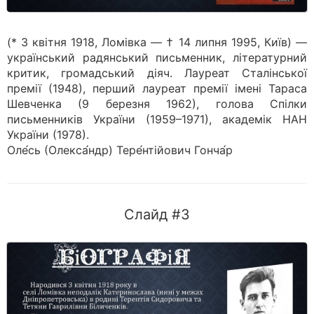
(* 3 квітня 1918, Ломівка — † 14 липня 1995, Київ) —
український радянський письменник, літературний
критик, громадський діяч. Лауреат Сталінської
премії (1948), перший лауреат премії імені Тараса
Шевченка (9 березня 1962), голова Спілки
письменників України (1959–1971), академік НАН
України (1978).
Оле́сь (Олекса́ндр) Тере́нтійович Гонча́р
Слайд #3