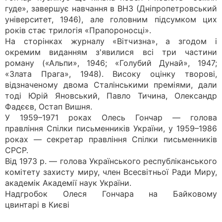
гуде», завершує навчання в ВНЗ (Дніпропетровський
університет, 1946), але головним підсумком цих
років стає трилогія «Прапороносці».
На сторінках журналу «Вітчизна», а згодом і
окремим виданням з'явилися всі три частини
роману («Альпи», 1946; «Голубий Дунай», 1947;
«Злата Прага», 1948). Високу оцінку творові,
відзначеному двома Сталінськими преміями, дали
тоді Юрій Яновський, Павло Тичина, Олександр
Фадєєв, Остап Вишня.
У 1959–1971 роках Олесь Гончар — голова
правління Спілки письменників України, у 1959–1986
роках — секретар правління Спілки письменників
СРСР.
Від 1973 р. — голова Українського республіканського
комітету захисту миру, член Всесвітньої Ради Миру,
академік Академії наук України.
Надгробок Олеся Гончара на Байковому
цвинтарі в Києві