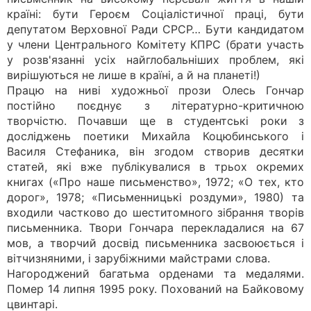
країні: бути Героєм Соціалістичної праці, бути
депутатом Верховної Ради СРСР… Бути кандидатом
у члени Центрального Комітету КПРС (брати участь
у розв'язанні усіх найглобальніших проблем, які
вирішуються не лише в країні, а й на планеті!)
Працю на ниві художньої прози Олесь Гончар
постійно поєднує з літературно-критичною
творчістю. Почавши ще в студентські роки з
досліджень поетики Михайла Коцюбинського і
Василя Стефаника, він згодом створив десятки
статей, які вже публікувалися в трьох окремих
книгах («Про наше письменство», 1972; «О тех, кто
дорог», 1978; «Письменницькі роздуми», 1980) та
входили частково до шеститомного зібрання творів
письменника. Твори Гончара перекладалися на 67
мов, а творчий досвід письменника засвоюється і
вітчизняними, і зарубіжними майстрами слова.
Нагороджений багатьма орденами та медалями.
Помер 14 липня 1995 року. Похований на Байковому
цвинтарі.