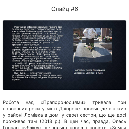
Слайд #6
Робота над «Прапороносцями» тривала три
повоєнних роки у місті Дніпропетровськ, де він жив
у районі Ломівка в домі у своєї сестри, що ще досі
проживає там (2013 р.). В цей час, правда, Олесь
Гончар публікує ще кілька новел і повість «Земля