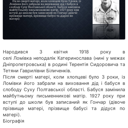
Народився 3 квітня 1918 року в
селі Ломівка неподалік Катеринослава (нині у межах
Дніпропетровська) в родині Терентія Сидоровича та
Тетяни Гаврилівни Біличенків.
Після смерті матері, коли хлопцеві було 3 роки, із
Ломівки його забрали на виховання дід і бабуся в
слободу Суху Полтавської області. Бабуся замінила
майбутньому письменникові матір. 1927 року при
вступі до школи був записаний як Гончар (дівоче
прізвище матері, прізвище бабусі та дідуся по
матері).
Біографія