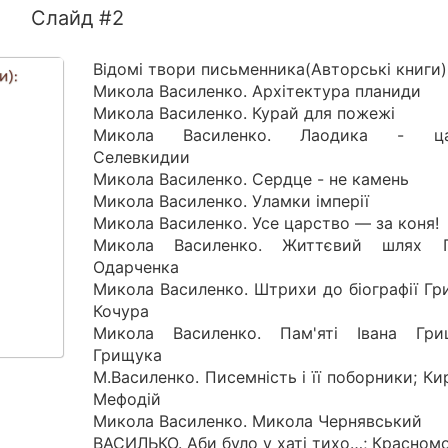
Слайд #2
Відомі твори письменника(Авторські книги)
Микола Василенко. Архітектура планиди
Микола Василенко. Курай для пожежі
Микола Василенко. Лаодика - ца
Селевкидии
Микола Василенко. Сердце - не камень
Микола Василенко. Уламки імперії
Микола Василенко. Усе царство — за коня!
Микола Василенко. Життєвий шлях 
Одарченка
Микола Василенко. Штрихи до біографії Гр
Кочура
Микола Василенко. Пам'яті Івана Гри
Грищука
М.Василенко. Писемність і її поборники; Ки
Мефодій
Микола Василенко. Микола Чернявський
ВАСИЛЬКО. Аби було у хаті тихо…; Красном