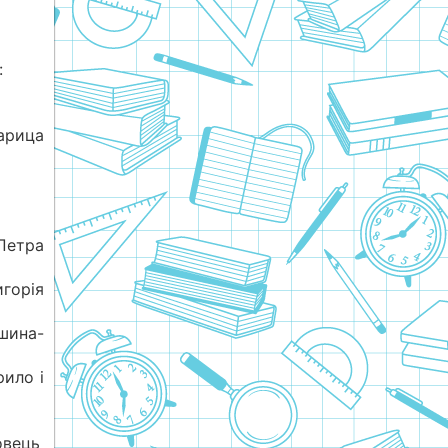
:
рица
Петра
игорія
шина-
рило і
овець