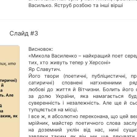
Василько. Яструб розбою та інші вірші
Слайд #3
Висновок:
«Микола Василенко – найкращий поет серед
тих, хто живуть тепер у Херсоні»
Яр Славутич.
Його твори (поетичні, публіцистичні, про
сатиричні) сповнені натхненними ря
любові до життя й Вітчизни. Болить його 
за долю України, яка намагається буд
суверенність і незалежність. Але ще й сь
тупцяється на місці.
І все ж, я абсолютно переконана, що цей в
мрійник, майстер поетичного слова заслу
на доземний уклін від нас, нині сущи
завдяки таким, як він, ми, ще, дякувати 