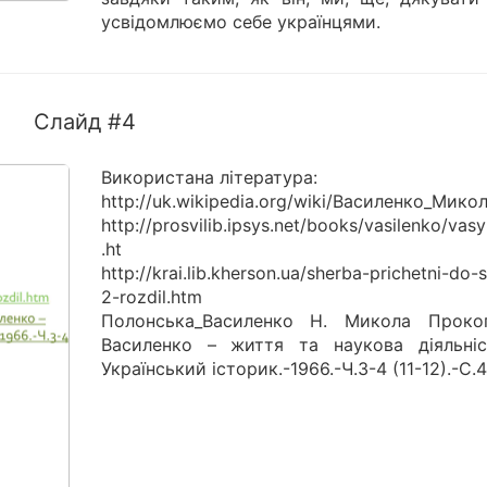
усвідомлюємо себе українцями.
Слайд #4
Використана література:
http://uk.wikipedia.org/wiki/Василенко_Мико
http://prosvilib.ipsys.net/books/vasilenko/vas
.ht
http://krai.lib.kherson.ua/sherba-prichetni-do-
2-rozdil.htm
Полонська_Василенко Н. Микола Проко
Василенко – життя та наукова діяльніс
Український історик.-1966.-Ч.3-4 (11-12).-С.4