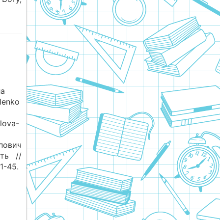
ла
ylenko
slova-
пович
ть //
1-45.