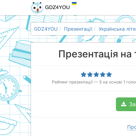
GDZ4YOU
Презентації
Українська літ
Презентація на
Рейтинг презентації
—
5
на основі
1
голо
За
Про