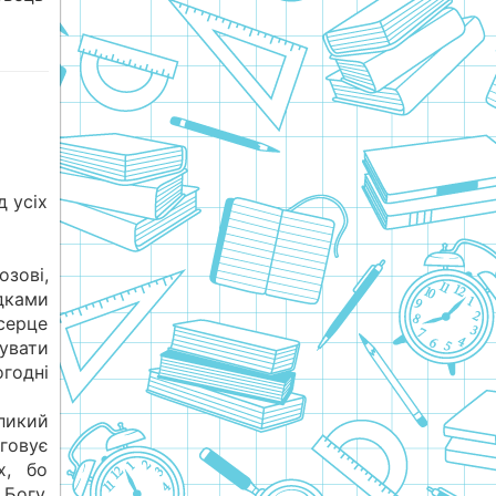
 усіх
зові,
дками
серце
увати
огодні
еликий
говує
х, бо
Богу,