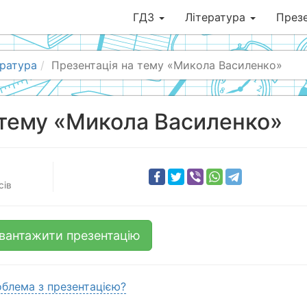
ГДЗ
Література
Презе
ература
Презентація на тему «Микола Василенко»
 тему «Микола Василенко»
сів
вантажити презентацію
блема з презентацією?