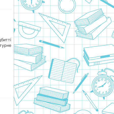
битті
турне