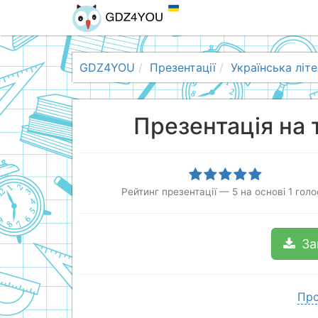
GDZ4YOU
Презентації
Українська літ
Презентація на 
Рейтинг презентації
—
5
на основі
1
голо
За
Про