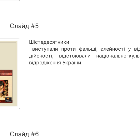
Слайд #5
Шістедесятники
виступали проти фальші, єлейності у від
дійсності, відстоювали національно-куль
відродження України.
Слайд #6