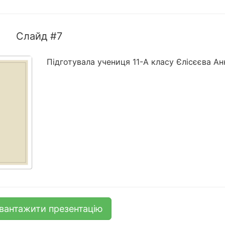
Слайд #7
Підготувала учениця 11-А класу Єлісєєва Ан
вантажити презентацію