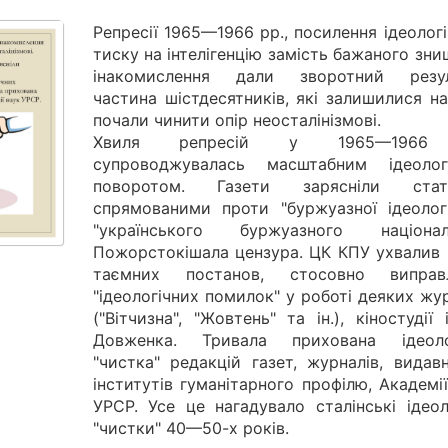
Репресії 1965—1966 pp., посилення ідеолог
тиску на інтелігенцію замість бажаного зн
інакомислення дали зворотний резул
частина шістдесятників, які залишилися на
почали чинити опір неосталінізмові.
Хвиля репресій у 1965—1966
супроводжувалась масштабним ідеолог
поворотом. Газети зарясніли стат
спрямованими проти "буржуазної ідеологі
"українського буржуазного націоналі
Пожорстокішала цензура. ЦК КПУ ухвалив 
таємних постанов, стосовно виправ
"ідеологічних помилок" у роботі деяких жу
("Вітчизна", "Жовтень" та ін.), кіностудії 
Довженка. Тривала прихована ідеоло
"чистка" редакцій газет, журналів, видав
інститутів гуманітарного профілю, Академі
УРСР. Усе це нагадувало сталінські ідеол
"чистки" 40—50-х років.