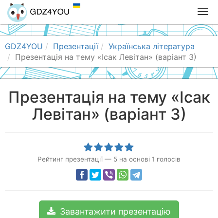
T
o
g
g
GDZ4YOU
Презентації
Українська література
l
Презентація на тему «Ісак Левітан» (варіант 3)
e
n
a
Презентація на тему «Ісак
v
Левітан» (варіант 3)
i
g
a
t
i
Рейтинг презентації
—
5
на основі
1
голосів
o
n
Завантажити презентацію