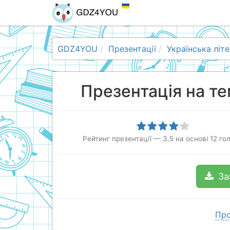
GDZ4YOU
Презентації
Українська літ
Презентація на те
Рейтинг презентації
—
3.5
на основі
12
гол
За
Про