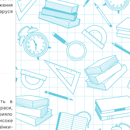
аження
Маруся
сть в
краси,
рияло
исоке
аїнки-