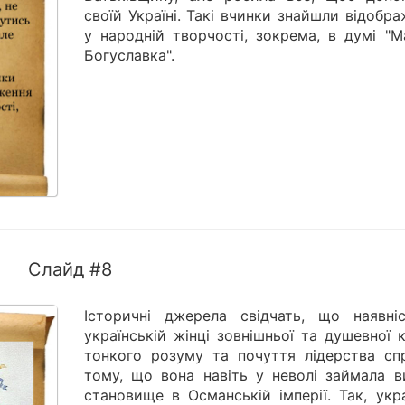
своїй Україні. Такі вчинки знайшли відобр
у на­родній творчості, зокрема, в думі "
Богуславка".
Слайд #8
Історичні джерела свідчать, що наявні
українській жінці зовнішньої та душевної 
тонкого розуму та почуття лідерства сп
тому, що вона навіть у неволі займала в
становище в Османській імперії. Так, укр