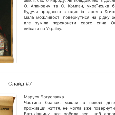
землі, свого народу. Як повідомляють досл
О. Апанович та О. Компан, українська б
будучи проданою в один із гаремів Єгипт
мала можливості повернутися на рідну з
але зуміла переконати свого сина О
виїхати на Україну.
Слайд #7
Маруся Богуславка
Частина бранок, маючи в неволі діт
проживши життя, не могла вже повернути
Батьківщину, але робила все, щоб допо