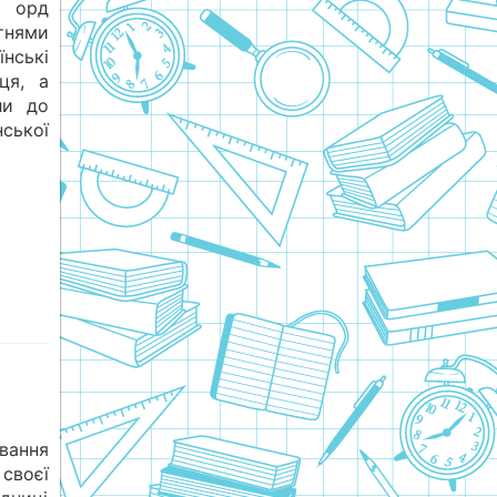
в орд
тнями
нські
ця, а
ли до
нської
вання
своєї