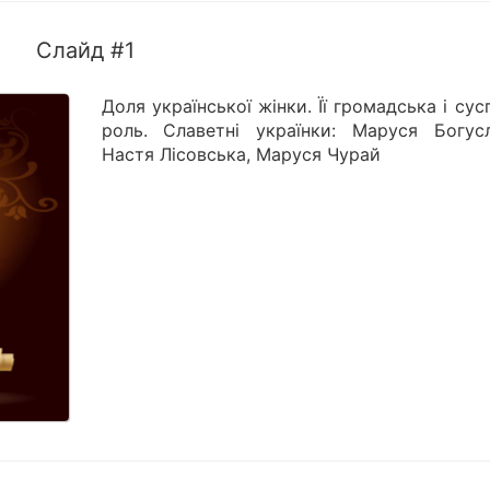
Слайд #1
Доля української жінки. Її громадська і сус
роль. Славетні українки: Маруся Богусл
Настя Лісовська, Маруся Чурай