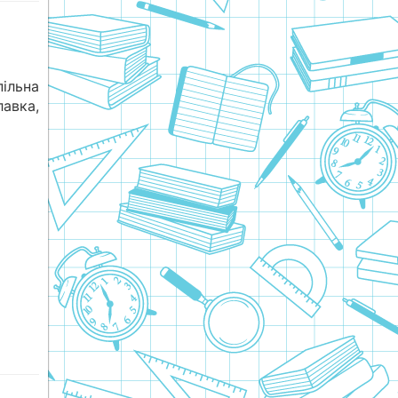
пільна
авка,