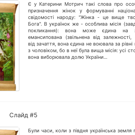
Є у Катерини Мотрич такі слова про осо
призначення жінок у формуванні націона
свідомості народу: "Жінка - це вище тво
Бога". В українок же - особлива місія (зав
покликання): вона може єдина на з
емансипована (звільнена від залежності, 
від зачаття, вона єдина не воювала за рівні
з чоловіком, бо в неї була вища місія: усі ст
вона виборювала долю України...
Слайд #5
Були часи, коли з півдня українська земля 