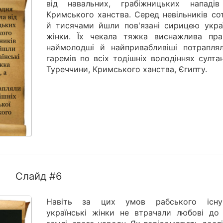
від навальних, грабіжницьких нападі
Кримського ханства. Серед невільників со
й тисячами йшли пов'язані сирицею украї
жінки. Їх чекала тяжка виснажлива пра
наймолодші й найпривабливіші потрапля
гаремів по всіх тодішніх володіннях султа
Туреччини, Кримського ханства, Єгипту.
Слайд #6
Навіть за цих умов рабського існу
українські жінки не втрачали любові до 