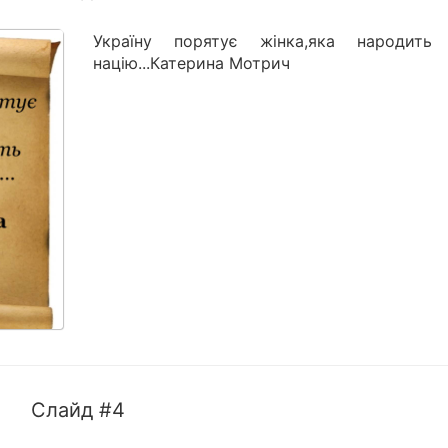
Україну порятує жінка,яка народить
націю...Катерина Мотрич
Слайд #4