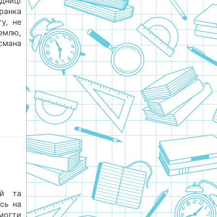
ідниці
ранка
у, не
емлю,
смана
ей та
сь на
могти