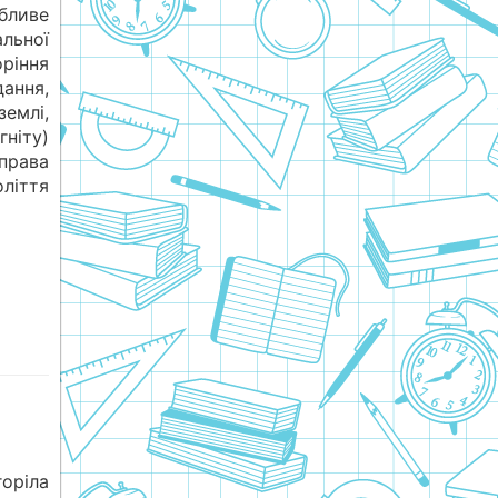
бливе
льної
ріння
дання,
емлі,
гніту)
 права
оліття
горіла