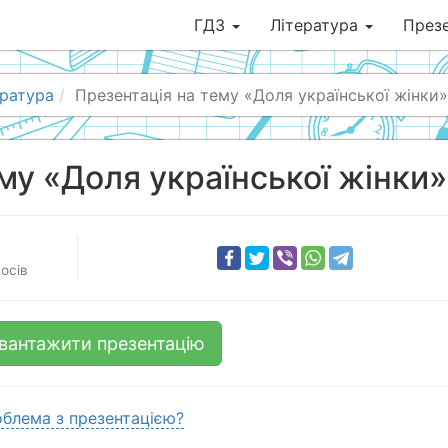
ГДЗ
Література
Презе
ература
Презентація на тему «Доля української жінки»
му «Доля української жінки»
осів
вантажити презентацію
блема з презентацією?