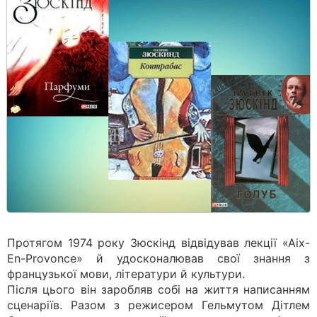
Протягом 1974 року Зюскінд відвідував лекції «Аіх-
Еn-Рrоvоnсе» й удосконалював свої знання з
французької мови, літератури й культури.
Після цього він заробляв собі на життя написанням
сценаріїв. Разом з режисером Гельмутом Дітлем