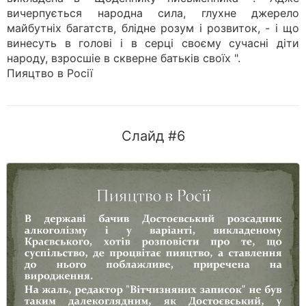
вичерпується народна сила, глухне джерело
майбутніх багатств, блідне розум і розвиток, - і що
винесуть в голові і в серці своєму сучасні діти
народу, взросшіе в скверне батьків своїх ".
Пияцтво в Росії
Слайд #6