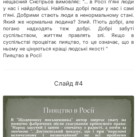
нещасний Снєгірьов вимовляє: "... в Росії п'яні люди
у нас і найдобріші. Найбільш добрі люди у нас і самі
п'яні. Добрими стають люди в ненормальному стані.
Який же нормальна людина? Злий. П'ють добрі, але
погано надходять теж добрі. Добрі забуті
суспільством, життям правлять злі. Якщо в
суспільстві процвітає пияцтво, то це означає, що в
ньому не цінуються кращі людські якості "
Пияцтво в Росії
Слайд #4