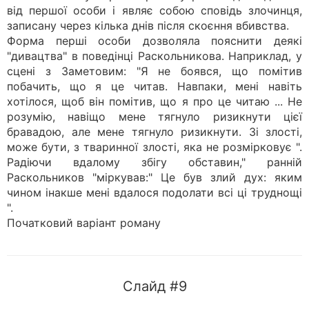
від першої особи і являє собою сповідь злочинця,
записану через кілька днів після скоєння вбивства.
Форма перші особи дозволяла пояснити деякі
"дивацтва" в поведінці Раскольникова. Наприклад, у
сцені з Заметовим: "Я не боявся, що помітив
побачить, що я це читав. Навпаки, мені навіть
хотілося, щоб він помітив, що я про це читаю ... Не
розумію, навіщо мене тягнуло ризикнути цієї
бравадою, але мене тягнуло ризикнути. Зі злості,
може бути, з тваринної злості, яка не розмірковує ".
Радіючи вдалому збігу обставин," ранній
Раскольников "міркував:" Це був злий дух: яким
чином інакше мені вдалося подолати всі ці труднощі
".
Початковий варіант роману
Слайд #9