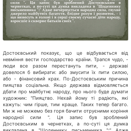
Достоєвський показує, що це відбувається від
невміння вести господарство країни. Трапся чудо, -
люди все разом перестануть пити, - державі
довелося б вибирати: або змусити їх пити силою,
або - фінансовий крах. По-Достоєвським причина
пияцтва соціальна. Якщо держава відмовляється
дбати про майбутнє народу, про нього буде думати
художник: "Пияцтво. Нехай йому ті радіють, які
кажуть: чим гірше, тим краще. Таких тепер багато.
Ми ж не можемо без горя бачити отруєними коріння
народної сили ". Ця запис був зроблений
Достоєвським в чернетках, а по-суті ця думка
викладена в "Щоденнику письменника ":" Адже