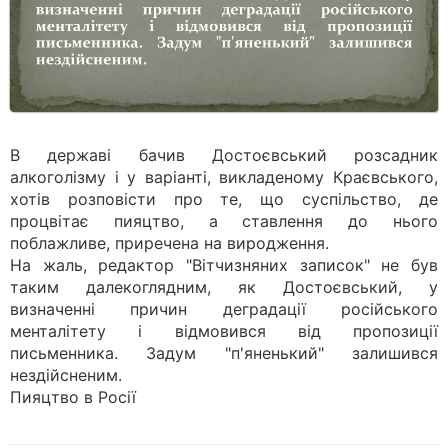
В державі бачив Достоєвський розсадник
алкоголізму і у варіанті, викладеному Краєвського,
хотів розповісти про те, що суспільство, де
процвітає пияцтво, а ставлення до нього
поблажливе, приречена на виродження.
На жаль, редактор "Вітчизняних записок" не був
таким далекоглядним, як Достоєвський, у
визначенні причин деградації російського
менталітету і відмовився від пропозиції
письменника. Задум "п'яненький" залишився
нездійсненим.
Пияцтво в Росії