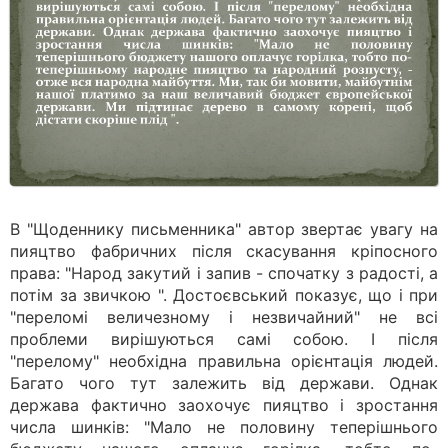
В "Щоденнику письменника" автор звертає увагу на
пияцтво фабричних після скасування кріпосного
права: "Народ закутий і запив - спочатку з радості, а
потім за звичкою ". Достоєвський показує, що і при
"переломі величезному і незвичайний" не всі
проблеми вирішуються самі собою. І після
"перелому" необхідна правильна орієнтація людей.
Багато чого тут залежить від держави. Однак
держава фактично заохочує пияцтво і зростання
числа шинків: "Мало не половину теперішнього