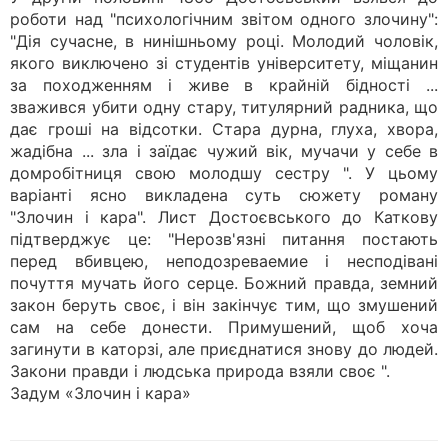
роботи над "психологічним звітом одного злочину":
"Дія сучасне, в нинішньому році. Молодий чоловік,
якого виключено зі студентів університету, міщанин
за походженням і живе в крайній бідності ...
зважився убити одну стару, титулярний радника, що
дає гроші на відсотки. Стара дурна, глуха, хвора,
жадібна ... зла і заїдає чужий вік, мучачи у себе в
домробітниця свою молодшу сестру ". У цьому
варіанті ясно викладена суть сюжету роману
"Злочин і кара". Лист Достоєвського до Каткову
підтверджує це: "Нерозв'язні питання постають
перед вбивцею, неподозреваемие і несподівані
почуття мучать його серце. Божний правда, земний
закон беруть своє, і він закінчує тим, що змушений
сам на себе донести. Примушений, щоб хоча
загинути в каторзі, але приєднатися знову до людей.
Закони правди і людська природа взяли своє ".
Задум «Злочин і кара»