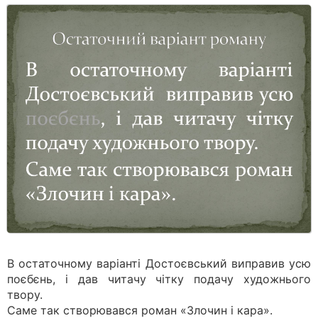
В остаточному варіанті Достоєвський виправив усю
поєбєнь, і дав читачу чітку подачу художнього
твору.
Саме так створювався роман «Злочин і кара».