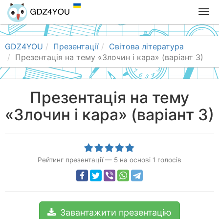
T
o
g
g
GDZ4YOU
Презентації
Світова література
l
Презентація на тему «Злочин і кара» (варіант 3)
e
n
a
Презентація на тему
v
«Злочин і кара» (варіант 3)
i
g
a
t
i
Рейтинг презентації
—
5
на основі
1
голосів
o
n
Завантажити презентацію