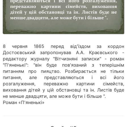
8 червня 1865 перед від'їздом за кордон
Достоєвський запропонував А.А. Краєвського -
редактору журналу "Вітчизняні записки" - роман
"П'яненькі": "він буде пов'язаний з теперішнім
питанням про пияцтво. Розбирається не тільки
питання, але представляються і всі його
розгалуження, переважно картини сімейств,
виховання дітей у цій обстановці та ін. Листів буде
не менше двадцяти, але може бути і більше ".
Роман «П'яненькі»