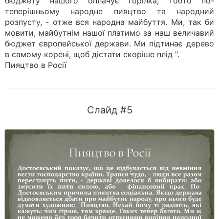
бюджету нашого оплачує горілка, тобто по-
теперішньому народне пияцтво та народний
розпусту, - отже вся народна майбуття. Ми, так би
мовити, майбутнім нашої платимо за наш величавий
бюджет європейської держави. Ми підтинає дерево
в самому корені, щоб дістати скоріше плід ".
Пияцтво в Росії
Слайд #5