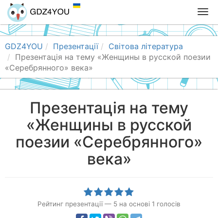
T
o
g
g
GDZ4YOU
Презентації
Світова література
l
Презентація на тему «Женщины в русской поезии
e
«Серебрянного» века»
n
a
v
Презентація на тему
i
«Женщины в русской
g
a
поезии «Серебрянного»
t
i
века»
o
n
Рейтинг презентації
—
5
на основі
1
голосів