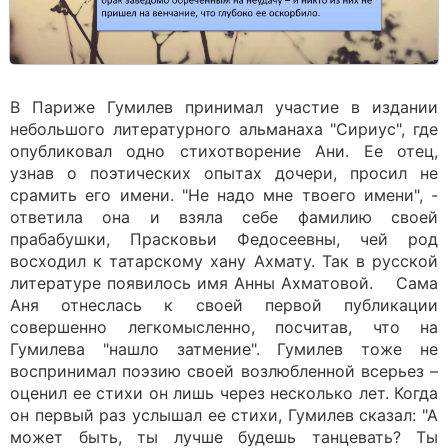
В Париже Гумилев принимал участие в издании
небольшого литературного альманаха "Сириус", где
опубликовал одно стихотворение Ани. Ее отец,
узнав о поэтических опытах дочери, просил не
срамить его имени. "Не надо мне твоего имени", -
ответила она и взяла себе фамилию своей
прабабушки, Прасковьи Федосеевны, чей род
восходил к татарскому хану Ахмату. Так в русской
литературе появилось имя Анны Ахматовой. Сама
Аня отнеслась к своей первой публикации
совершенно легкомысленно, посчитав, что на
Гумилева "нашло затмение". Гумилев тоже не
воспринимал поэзию своей возлюбленной всерьез –
оценил ее стихи он лишь через несколько лет. Когда
он первый раз услышал ее стихи, Гумилев сказал: "А
может быть, ты лучше будешь танцевать? Ты