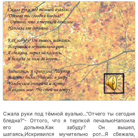
Сжала руки под тёмной вуалью..."Отчего ты сегодня
бледна?"- Оттого, что я терпкой печальюНапоила
его допьяна.Как забуду? Он вышел,
шатаясь,Искривился мучительно рот...Я сбежала,