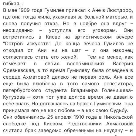
гибкая..."
В мае 1909 года Гумилев приехал к Ане в Люстдорф,
где она тогда жила, ухаживая за больной матерью, и
снова получил отказ. Но в ноябре она вдруг –
неожиданно – уступила его уговорам. Они
встретились в Киеве на артистическом вечере
"Остров искусств". До конца вечера Гумилев не
отходил от Ани ни на шаг – и она наконец
согласилась стать его женой. Тем не менее, как
отмечает в своих воспоминаниях Валерия
Срезневская, в то время Гумилеву была отведена в
сердце Ахматовой далеко не первая роль. Аня все
еще была влюблена в того самого репетитора,
петербургского студента Владимира Голенищева-
Кутузова – хотя тот уже долгое время не давал о
себе знать. Но соглашаясь на брак с Гумилевым, она
принимала его не как любовь – а как свою Судьбу.
Они обвенчались 25 апреля 1910 года в Никольской
слободке под Киевом. Родственники Ахматовой
считали брак заведомо обреченным на неудачу – и