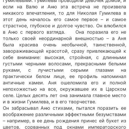
Гумилевыми. Гумилевы проводили девочек домой, и
если на Валю и Аню эта встреча не произвела
никакого впечатления, то для Николая Гумилева в
этот день началось его самое первое – и самое
страстное, глубокое и долгое чувство. Он влюбился
в Аню с первого взгляда. Она поразила его не
только своей неординарной внешностью – а Аня
была красива очень необычной, таинственной,
завораживающей красотой, сразу привлекающей к
себе внимание: высокая, стройная, с длинными
густыми черными волосами, прекрасными белыми
руками, с лучистыми серыми глазами на
практически белом лице, ее профиль напоминал
античные камеи. Аня ошеломила его и полной
непохожестью на все, окружавшее их в Царском
селе. Целых десять лет она занимала главное место
и в жизни Гумилева, и в его творчестве.
Он забрасывал Аню стихами, пытался поразить ее
воображение различными эффектными безумствами
– например, в ее день рождения принес ей букет из
цветов, сорванных под окнами императорского