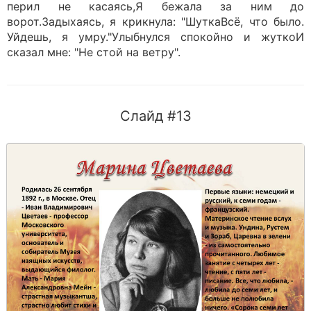
перил не касаясь,Я бежала за ним до
ворот.Задыхаясь, я крикнула: "ШуткаВсё, что было.
Уйдешь, я умру."Улыбнулся спокойно и жуткоИ
сказал мне: "Не стой на ветру".
Слайд #13