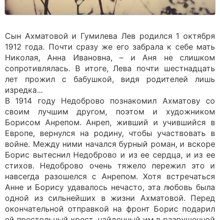
Сын Ахматовой и Гумилева Лев родился 1 октября
1912 года. Почти сразу же его забрала к себе мать
Николая, Анна Ивановна, – и Аня не слишком
сопротивлялась. В итоге, Лева почти шестнадцать
лет прожил с бабушкой, видя родителей лишь
изредка...
В 1914 году Недоброво познакомил Ахматову со
своим лучшим другом, поэтом и художником
Борисом Анрепом. Анреп, живший и учившийся в
Европе, вернулся на родину, чтобы участвовать в
войне. Между ними начался бурный роман, и вскоре
Борис вытеснил Недоброво и из ее сердца, и из ее
стихов. Недоброво очень тяжело пережил это и
навсегда разошелся с Анрепом. Хотя встречаться
Анне и Борису удавалось нечасто, эта любовь была
одной из сильнейших в жизни Ахматовой. Перед
окончательной отправкой на фронт Борис подарил
ей престольный крест, найденный им в разрушенной