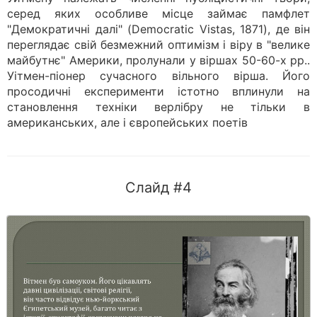
серед яких особливе місце займає памфлет
"Демократичні далі" (Democratic Vistas, 1871), де він
переглядає свій безмежний оптимізм і віру в "велике
майбутнє" Америки, пролунали у віршах 50-60-х рр..
Уітмен-піонер сучасного вільного вірша. Його
просодичні експерименти істотно вплинули на
становлення техніки верлібру не тільки в
американських, але і європейських поетів
Слайд #4