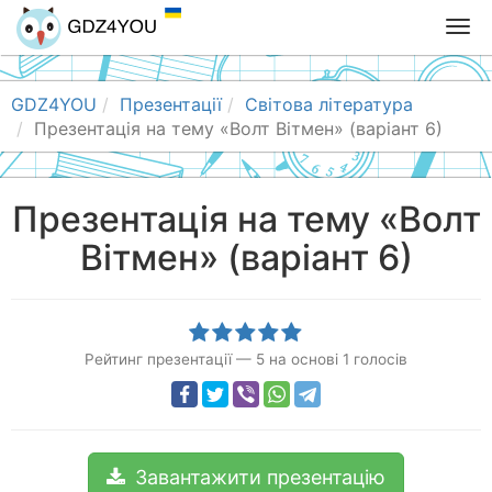
T
o
g
g
GDZ4YOU
Презентації
Світова література
l
Презентація на тему «Волт Вітмен» (варіант 6)
e
n
a
Презентація на тему «Волт
v
Вітмен» (варіант 6)
i
g
a
t
i
Рейтинг презентації
—
5
на основі
1
голосів
o
n
Завантажити презентацію