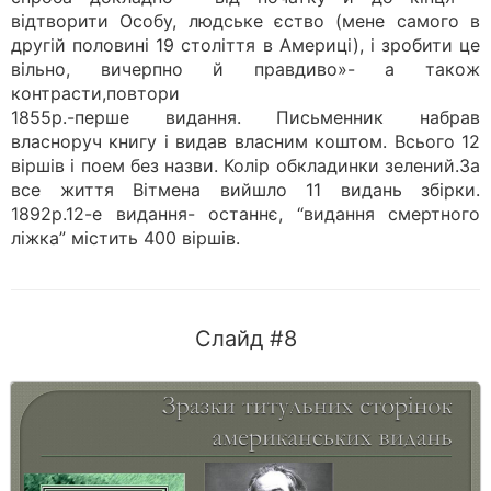
відтворити Особу, людське єство (мене самого в
другій половині 19 століття в Америці), і зробити це
вільно, вичерпно й правдиво»- а також
контрасти,повтори
1855р.-перше видання. Письменник набрав
власноруч книгу і видав власним коштом. Всього 12
віршів і поем без назви. Колір обкладинки зелений.За
все життя Вітмена вийшло 11 видань збірки.
1892р.12-е видання- останнє, “видання смертного
ліжка” містить 400 віршів.
Слайд #8