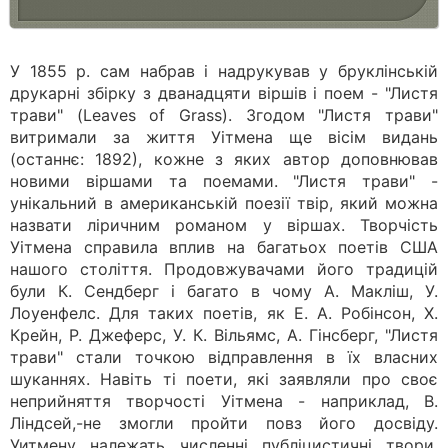
У 1855 р. сам набрав і надрукував у бруклінській
друкарні збірку з дванадцяти віршів і поем - "Листя
трави" (Leaves of Grass). Згодом "Листя трави"
витримали за життя Уітмена ще вісім видань
(останнє: 1892), кожне з яких автор доповнював
новими віршами та поемами. "Листя трави" -
унікальний в американській поезії твір, який можна
назвати ліричним романом у віршах. Творчість
Уітмена справила вплив на багатьох поетів США
нашого століття. Продовжувачами його традицій
були К. Сендберг і багато в чому А. Макліш, У.
Лоуенфелс. Для таких поетів, як Е. А. Робінсон, X.
Крейн, Р. Джеферс, У. К. Вільямс, А. Гінсберг, "Листя
трави" стали точкою відправлення в їх власних
шуканнях. Навіть ті поети, які заявляли про своє
неприйняття творчості Уітмена - наприклад, В.
Ліндсей,-не змогли пройти повз його досвіду.
Уитмену належать численні публіцистичні твори,