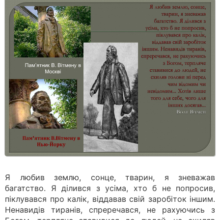
Я любив землю, сонце, тварин, я зневажав
багатство. Я ділився з усіма, хто б не попросив,
піклувався про калік, віддавав свій заробіток іншим.
Ненавидів тиранів, спреречався, не рахуючись з