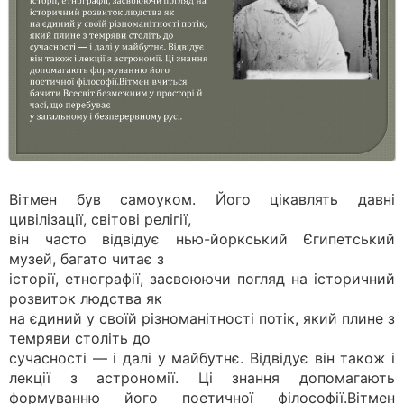
Вітмен був самоуком. Його цікавлять давні
цивілізації, світові релігії,
він часто відвідує нью-йоркський Єгипетський
музей, багато читає з
історії, етнографії, засвоюючи погляд на історичний
розвиток людства як
на єдиний у своїй різноманітності потік, який плине з
темряви століть до
сучасності — і далі у майбутнє. Відвідує він також і
лекції з астрономії. Ці знання допомагають
формуванню його поетичної філософії.Вітмен