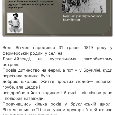
Волт Вітмен народився 31 травня 1819 року у
фермерській родині у селі на
Лонг-Айленді, на пустельному пагорбистому
острові.
Провів дитинство на фермі, а потім у Брукліні, куди
переїхала родина, було
доброю школою. Життя простих людей— нелегке,
грубе, але щедре і
непідробне в його людяності й силі —він пізнав рано
і полюбив назавжди.
Провчившись кілька років у бруклінській школі,
Вітмен полишає її і стає учнем друкаря. У цей же чає