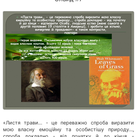
«Листя трави… - це переважно спроба виразити
мою власну емоційну та особистішу природу…,
спроба докладно - від початку й до кінця -