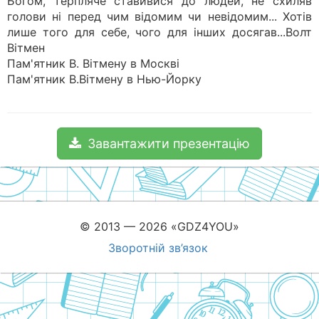
Богом, терпляче ставивися до людей, не схиляв
голови ні перед чим відомим чи невідомим... Хотів
лише того для себе, чого для інших досягав...Волт
Вітмен
Пам'ятник В. Вітмену в Москві
Пам'ятник В.Вітмену в Нью-Йорку
Завантажити презентацію
© 2013 — 2026 «GDZ4YOU»
Зворотній зв’язок