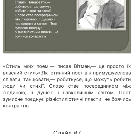
«Стиль моїх поем,— писав Вітмен,— це просто їх
власний стиль».Як істинний поет він примушуєслова
співати, танцювати,— робитьусе, що можуть робити
люди чи стихії. Слово стає посередником між
людиною, її душею і навколишнім світом. Поет
зумисне поєднує різністилістичні пласти, не боячись
контрастів
Слайд #7