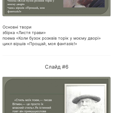
Основні твори
збірка «Листя трави»
поема «Коли бузок розквів торік у моєму дворі»
цикл віршів «Прощай, моя фантазіє!»
Слайд #6