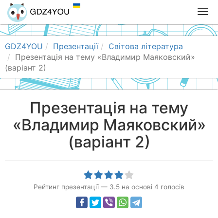
T
o
g
g
GDZ4YOU
Презентації
Світова література
l
Презентація на тему «Владимир Маяковский»
e
(варіант 2)
n
a
v
Презентація на тему
i
«Владимир Маяковский»
g
a
(варіант 2)
t
i
o
n
Рейтинг презентації
—
3.5
на основі
4
голосів