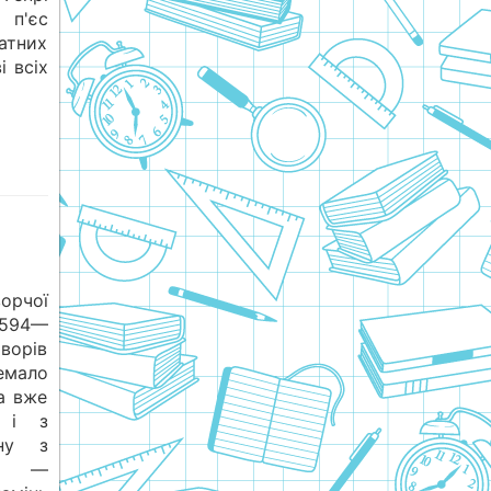
 п'єс
натних
і всіх
орчої
1594—
творів
емало
ра вже
ь і з
дну з
ей —