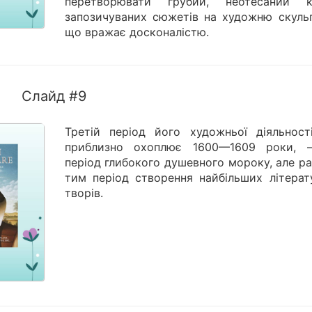
перетворювати грубий, неотесаний к
запозичуваних сюжетів на художню скульп
що вражає досконалістю.
Слайд #9
Третій період його художньої діяльност
приблизно охоплює 1600—1609 роки,
період глибокого душевного мороку, але р
тим період створення найбільших літерат
творів.