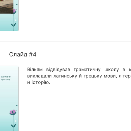
Слайд #4
Вільям відвідував граматичну школу в к
викладали латинську й грецьку мови, літе
й історію.