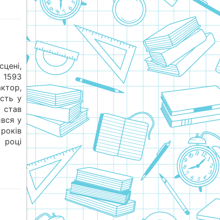
сцені,
 1593
ктор,
асть у
 став
ився у
років
 році