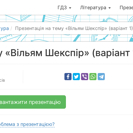
ГДЗ
Література
Презе
тура
Презентація на тему «Вільям Шекспір» (варіант 1)
 «Вільям Шекспір» (варіант 
сів
вантажити презентацію
блема з презентацією?