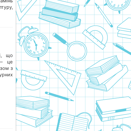
амінь
туру,
і, що
 — це
азом з
урних