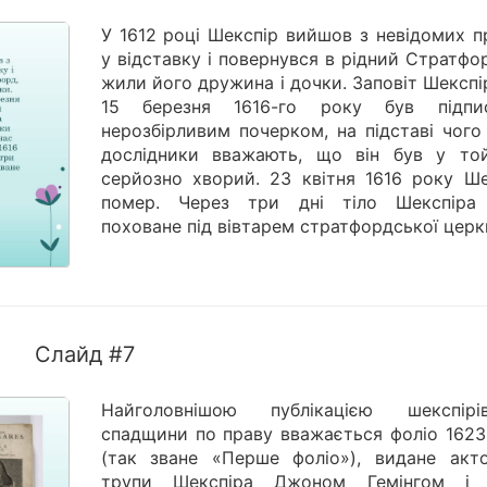
У 1612 році Шекспір вийшов з невідомих п
у відставку і повернувся в рідний Стратфо
жили його дружина і дочки. Заповіт Шекспі
15 березня 1616-го року був підпи
нерозбірливим почерком, на підставі чого
дослідники вважають, що він був у то
серйозно хворий. 23 квітня 1616 року Ше
помер. Через три дні тіло Шекспіра
поховане під вівтарем стратфордської церк
Слайд #7
Найголовнішою публікацією шекспірів
спадщини по праву вважається фоліо 1623
(так зване «Перше фоліо»), видане акт
трупи Шекспіра Джоном Гемінгом і 