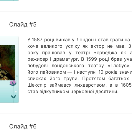
Слайд #5
У 1587 році виїхав у Лондон і став грати на 
хоча великого успіху як актор не мав. З
року працював у театрі Бербеджа як а
режисер і драматург. В 1599 році брав уч
побудові лондонського театру «Глобус»,
його пайовиком — і наступні 10 років знач
списках його трупи. Протягом багатьох 
Шекспір займався лихварством, а в 1605
став відкупником церковної десятини.
Слайд #6