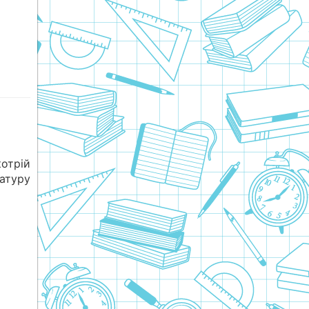
отрій
ратуру