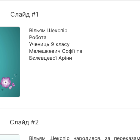
Слайд #1
Вільям Шекспір
Робота
Учениць 9 класу
Мелешкевич Софії та
Бєлєвцевої Аріни
Слайд #2
Вільям Шекспір народився, за переказа