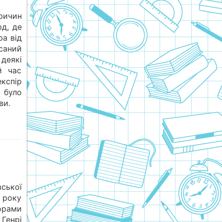
ричин
рд, де
ра від
саний
 деякі
й час
кспір
 було
ви.
ської
 року
орами
Генрі