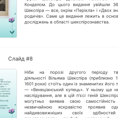
Конделом. До цього видання увійшли 36
Шекспіра — все, окрім «Перікла» і «Двох з
родичів». Саме це видання лежить в основ
досліджень в області шекспірознавства.
Слайд #8
Ніби на порозі другого періоду тв
діяльності Вільяма Шекспіра (приблизно 
1601 роки) стоїть один із знаменитих його 
— «Венеціанський купець». У ньому ще н
наслідування, але в цій п'єсі геній Шекспі
могутньо виявив свою самостійніст
незвичайною яскравістю проявив о
найдивовижніших своїх здібност