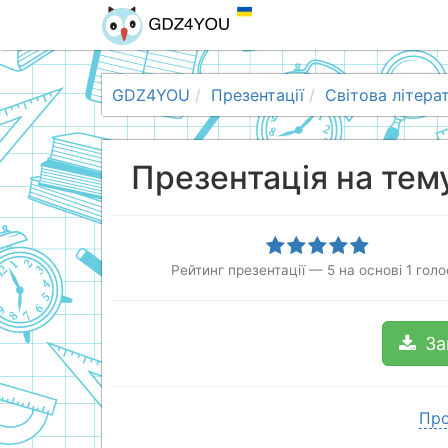
GDZ4YOU
Презентації
Світова літера
Презентація на тему
Рейтинг презентації
—
5
на основі
1
голо
За
Про