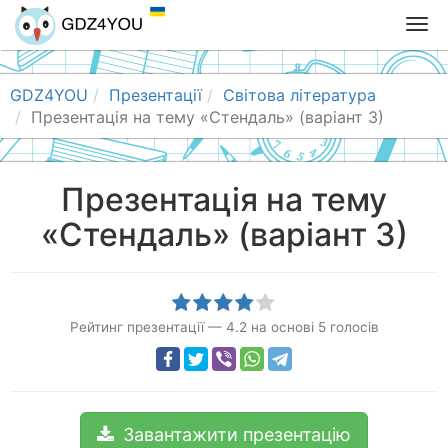
T
o
g
g
GDZ4YOU
Презентації
Світова література
l
Презентація на тему «Стендаль» (варіант 3)
e
n
a
Презентація на тему
v
«Стендаль» (варіант 3)
i
g
a
t
i
Рейтинг презентації
—
4.2
на основі
5
голосів
o
n
Завантажити презентацію