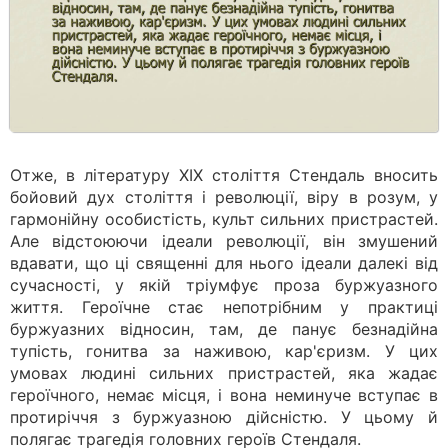
Отже, в літературу XIX століття Стендаль вносить
бойовий дух століття і революції, віру в розум, у
гармонійну особистість, культ сильних пристрастей.
Але відстоюючи ідеали революції, він змушений
вдавати, що ці священні для нього ідеали далекі від
сучасності, у якій тріумфує проза буржуазного
життя. Героїчне стає непотрібним у практиці
буржуазних відносин, там, де панує безнадійна
тупість, гонитва за наживою, кар'єризм. У цих
умовах людині сильних пристрастей, яка жадає
героїчного, немає місця, і вона неминуче вступає в
протиріччя з буржуазною дійсністю. У цьому й
полягає трагедія головних героїв Стендаля.