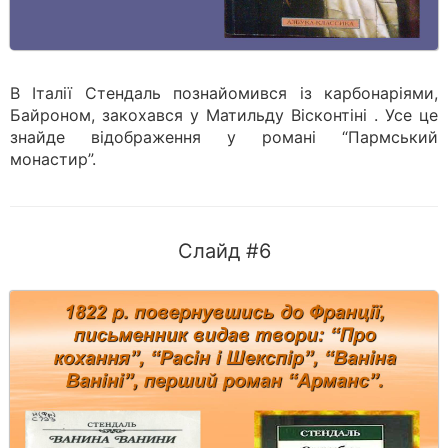
В Італії Стендаль познайомився із карбонаріями,
Байроном, закохався у Матильду Вісконтіні . Усе це
знайде відображення у романі “Пармський
монастир”.
Слайд #6