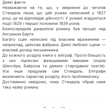
Деякі факти
Незважаючи на те, що, у зверненні до читачів
Стендаль пише, що цей роман написаний у 1827
році, це не відповідає дійсності. У романі згадуються
події 1829 і першої половини 1839 років.
Безпосереднім джерелом роману був процес над
Антуаном Берте
Багато сцен написано під власним враженням —
наприклад, цвяхова фабрика. Деякі любовні сцени —
власний досвід письменника.
До кожного розділу книги є епіграф. Проте більшість
з них підписані фальшивими іменами (окрім
Шекспіра, Байрона та деяких стародавніх поетів).
Усе інше придумав сам Стендаль. Епіграфи
визначають характер розділу, його проблематику.
Достеменно невідомо, чому Стендаль обрав саме
таку назву роману.