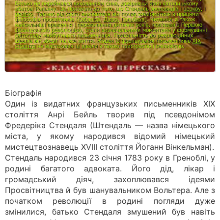
Біографія
Один із видатних французьких письменників XIX
століття Анрі Бейль творив під псевдонімом
Фредеріка Стендаля (Штендаль — назва німецького
міста, у якому народився відомий німецький
мистецтвознавець XVIII століття Йоганн Вінкельман).
Стендаль народився 23 січня 1783 року в Греноблі, у
родині багатого адвоката. Його дід, лікар і
громадський діяч, захоплювався ідеями
Просвітництва й був шанувальником Вольтера. Але з
початком революції в родині погляди дуже
змінилися, батько Стендаля змушений був навіть