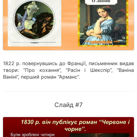
1822 р. повернувшись до Франції, письменник видав
твори: “Про кохання”, “Расін і Шекспір”, “Ваніна
Ваніні”, перший роман “Арманс”.
Слайд #7