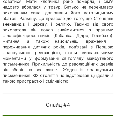
ховатися. Мати хлопчика рано померла, і сім'я
надовго вбралася у траур. Батько не переймався
вихованням сина, довіривши його католицькому
абатові Ральяну. Це призвело до того, що Стендаль
зненавидів і церкву, і релігію. Таємно від свого
вихователя він почав знайомитися з працями
філософів-просвітників (Кабаніса, Дідро, Гольбаха).
Читання, а також найсильніші враження і
переживання дитячих років, пов'язані з Першою
французькою революцією, стали визначальними
моментами у формуванні світогляду майбутнього
письменника. Прихильність до революційних ідеалів
він зберіг на все життя. Жоден із французьких
письменників XIX століття не відстоював ці ідеали з
такою пристрастю і сміливістю.
Слайд #4