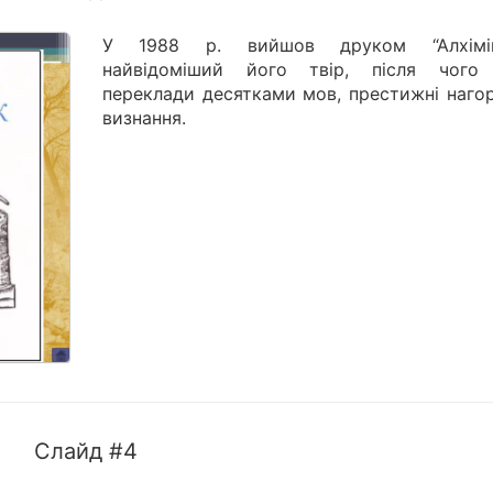
У 1988 р. вийшов друком “Алхімі
найвідоміший його твір, після чого
переклади десятками мов, престижні нагор
визнання.
Слайд #4