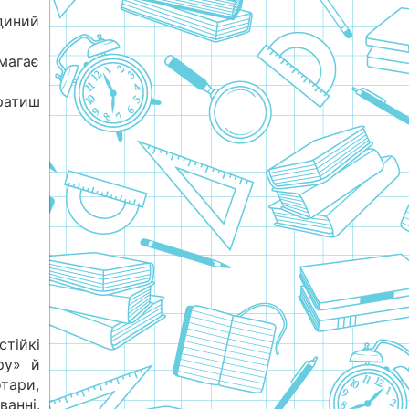
диний
омагає
ратиш
тійкі
ру» й
тари,
анні.