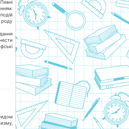
Певні
нням.
подій
 роду
дання
нести
фські
бридом
зму,