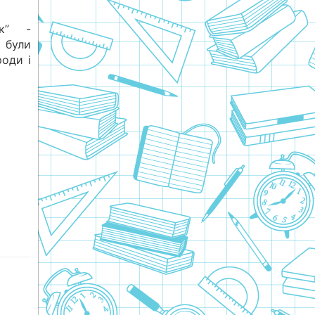
к” -
 були
оди і