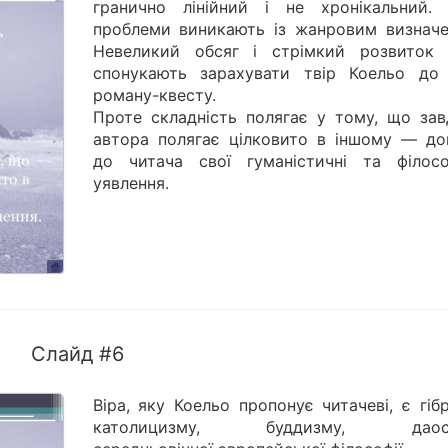
гранично лінійний і не хронікальний. 
проблеми виникають із жанровим визначе
Невеликий обсяг і стрімкий розвиток 
спонукають зарахувати твір Коельо до
роману-квесту.
Проте складність полягає у тому, що зав
автора полягає цілковито в іншому — до
до читача свої гуманістичні та філосо
уявлення.
Слайд #6
Віра, яку Коельо пропонує читачеві, є гі
католицизму, буддизму, даоси