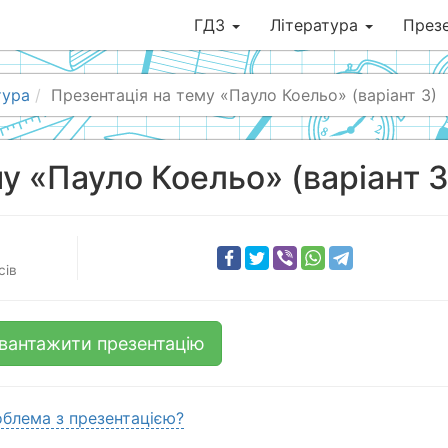
ГДЗ
Література
Презе
тура
Презентація на тему «Пауло Коельо» (варіант 3)
у «Пауло Коельо» (варіант 3
сів
вантажити презентацію
блема з презентацією?