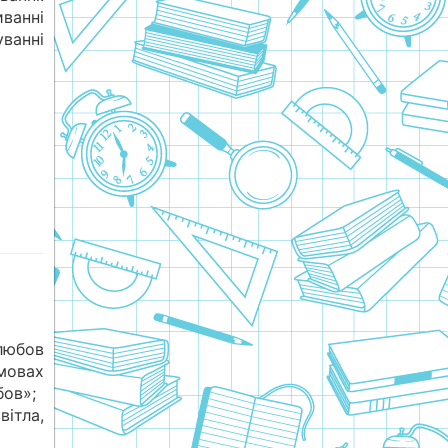
анні
ванні
юбов
 мовах
бов»;
ітла,