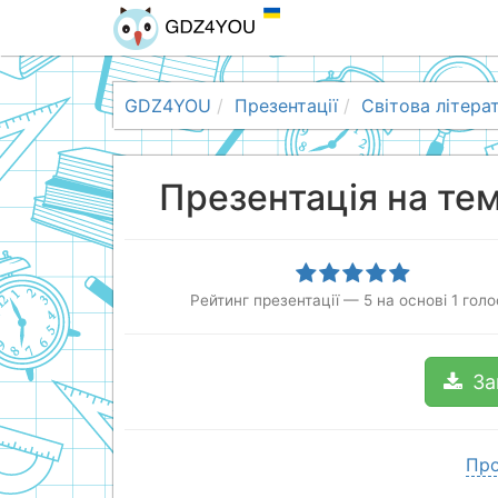
GDZ4YOU
Презентації
Світова літера
Презентація на тем
Рейтинг презентації
—
5
на основі
1
голо
За
Про