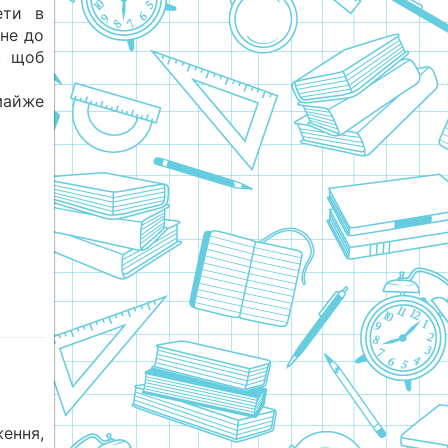
ети в
 не до
, щоб
майже
ення,