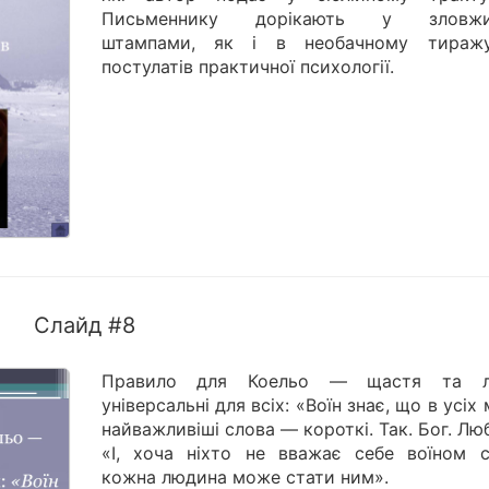
Письменнику дорікають у зловжив
штампами, як і в необачному тиражу
постулатів практичної психології.
Слайд #8
Правило для Коельо — щастя та л
універсальні для всіх: «Воїн знає, що в усіх
найважливіші слова — короткі. Так. Бог. Лю
«І, хоча ніхто не вважає себе воїном св
кожна людина може стати ним».