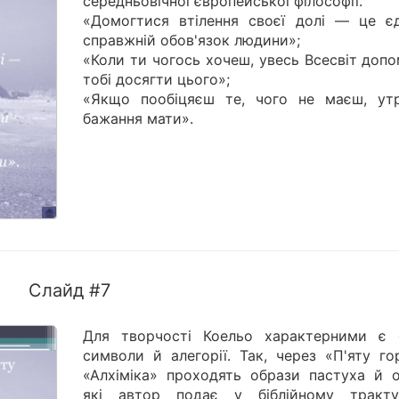
середньовічної європейської філософії.
«Домогтися втілення своєї долі — це є
справжній обов'язок людини»;
«Коли ти чогось хочеш, увесь Всесвіт доп
тобі досягти цього»;
«Якщо пообіцяєш те, чого не маєш, ут
бажання мати».
Слайд #7
Для творчості Коельо характерними є с
символи й алегорії. Так, через «П'яту го
«Алхіміка» проходять образи пастуха й о
які автор подає у біблійному трактув