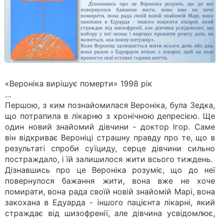
«Вероніка вирішує померти» 1998 рік
…
Першою, з ким познайомилася Вероніка, була Зедка,
що потрапила в лікарню з хронічною депресією. Ще
один новий знайомий дівчини - доктор Ігор. Саме
він відкриває Вероніці страшну правду про те, що в
результаті спроби суїциду, серце дівчини сильно
постраждало, і їй залишилося жити всього тиждень.
Дізнавшись про це Вероніка розуміє, що до неї
повернулося бажання жити, вона вже не хоче
помирати, вона рада своїй новій знайомій Марі, вона
закохана в Едуарда - іншого пацієнта лікарні, який
страждає від шизофренії, але дівчина усвідомлює,