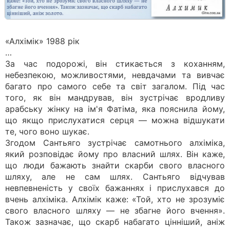
«Алхімік» 1988 рік
…
За час подорожі, він стикається з коханням,
небезпекою, можливостями, невдачами та вивчає
багато про самого себе та світ загалом. Під час
того, як він мандрував, він зустрічає вродливу
арабську жінку на ім'я Фатіма, яка пояснила йому,
що якщо прислухатися серця — можна відшукати
те, чого воно шукає.
Згодом Сантьяго зустрічає самотнього алхіміка,
який розповідає йому про власний шлях. Він каже,
що люди бажають знайти скарби свого власного
шляху, але не сам шлях. Сантьяго відчував
невпевненість у своїх бажаннях і прислухався до
вчень алхіміка. Алхімік каже: «Той, хто не зрозуміє
свого власного шляху — не збагне його вчення».
Також зазначає, що скарб набагато цінніший, аніж