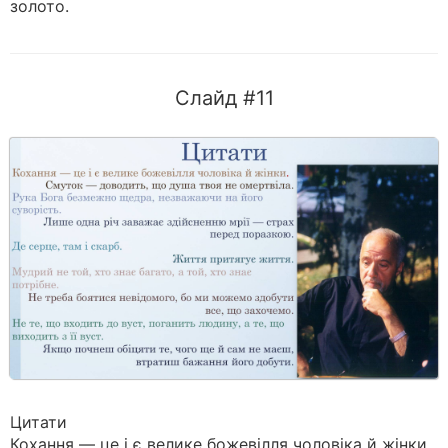
золото.
Слайд #11
Цитати
Кохання — це і є велике божевілля чоловіка й жінки.