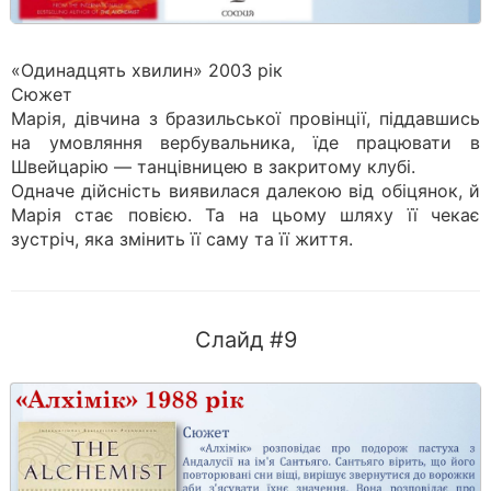
«Одинадцять хвилин» 2003 рік
Сюжет
Марія, дівчина з бразильської провінції, піддавшись
на умовляння вербувальника, їде працювати в
Швейцарію — танцівницею в закритому клубі.
Одначе дійсність виявилася далекою від обіцянок, й
Марія стає повією. Та на цьому шляху її чекає
зустріч, яка змінить її саму та її життя.
Слайд #9