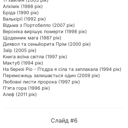
11 хвилин (2003 рік)
Алхімік (1988 рік)
Бріда (1990 рік)
Валькірії (1992 рік)
Відьма з Портобелло (2007 рік)
Вероніка вирішує померти (1998 рік)
Щоденник мага (1987 рік)
Диявол та сеньйорита Прім (2000 рік)
Заїр (2005 рік)
Книга воїна світла (1997 рік)
Мактуб (1994 рік)
На березі Ріо - П'єдра я сіла та заплакала (1994 рік)
Переможець залишається один (2009 рік)
Любовні листи пророка (1997 рік)
П'ята гора (1996 рік)
Алеф (2011 рік)
Слайд #6