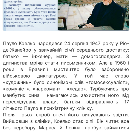
Пауло Коельо народився 24 серпня 1947 року у Ріо-
де-Жанейро у звичайній сім'ї середнього достатку:
батько — інженер, мати — домогосподарка. З
дитинства мріяв стати письменником. Але в 1960-і
роки в Бразилії мистецтво було заборонено
військовою диктатурою. У той час слово
«художник» було синонімом слів «гомосексуаліст»,
«комуніст», «наркоман» і «ледар». Турбуючись про
майбутнє сина і намагаючись захистити його від
переслідувань влади, батьки відправляють 17
літнього Пауло в психіатричну клініку.
Після трьох спроб втечі його випускають звідти.
Вийшовши з клініки, Коельо стає хіпі. Він читає все
без перебору Маркса й Леніна, пробує займатися