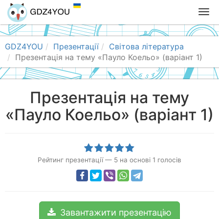
T
o
g
g
GDZ4YOU
Презентації
Світова література
l
Презентація на тему «Пауло Коельо» (варіант 1)
e
n
a
Презентація на тему
v
«Пауло Коельо» (варіант 1)
i
g
a
t
i
Рейтинг презентації
—
5
на основі
1
голосів
o
n
Завантажити презентацію