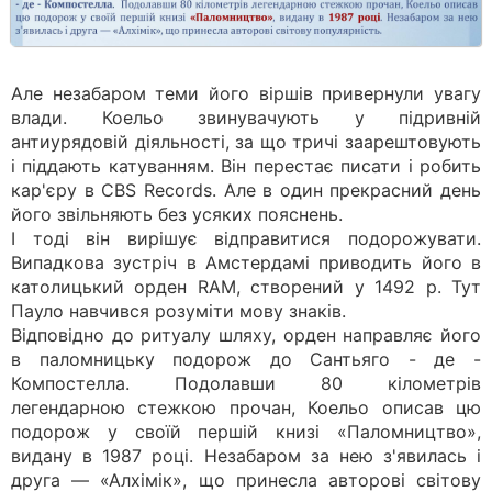
Але незабаром теми його віршів привернули увагу
влади. Коельо звинувачують у підривній
антиурядовій діяльності, за що тричі заарештовують
і піддають катуванням. Він перестає писати і робить
кар'єру в CBS Records. Але в один прекрасний день
його звільняють без усяких пояснень.
І тоді він вирішує відправитися подорожувати.
Випадкова зустріч в Амстердамі приводить його в
католицький орден RAM, створений у 1492 р. Тут
Пауло навчився розуміти мову знаків.
Відповідно до ритуалу шляху, орден направляє його
в паломницьку подорож до Сантьяго - де -
Компостелла. Подолавши 80 кілометрів
легендарною стежкою прочан, Коельо описав цю
подорож у своїй першій книзі «Паломництво»,
видану в 1987 році. Незабаром за нею з'явилась і
друга — «Алхімік», що принесла авторові світову