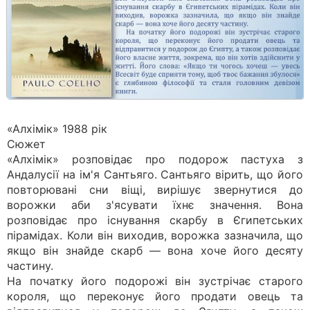
«Алхімік» 1988 рік
Сюжет
«Алхімік» розповідає про подорож пастуха з
Андалусії на ім'я Сантьяго. Сантьяго вірить, що його
повторювані сни віщі, вирішує звернутися до
ворожки аби з'ясувати їхнє значення. Вона
розповідає про існування скарбу в Єгипетських
пірамідах. Коли він виходив, ворожка зазначила, що
якщо він знайде скарб — вона хоче його десяту
частину.
На початку його подорожі він зустрічає старого
короля, що переконує його продати овець та