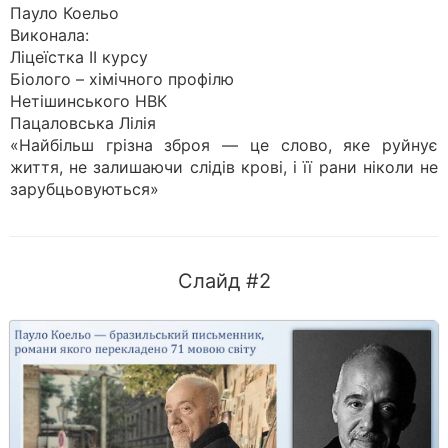
Пауло Коельо
Виконала:
Ліцеїстка II курсу
Біолого – хімічного профілю
Нетішинського НВК
Пацаловська Лілія
«Найбільш грізна зброя — це слово, яке руйнує
життя, не залишаючи слідів крові, і її рани ніколи не
зарубцьовуються»
Слайд #2