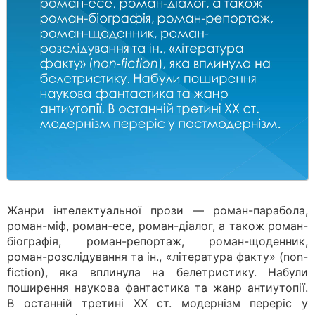
Жанри інтелектуальної прози — роман-парабола,
роман-міф, роман-есе, роман-діалог, а також роман-
біографія, роман-репортаж, роман-щоденник,
роман-розслідування та ін., «література факту» (non-
fiction), яка вплинула на белетристику. Набули
поширення наукова фантастика та жанр антиутопії.
В останній третині ХХ ст. модернізм переріс у