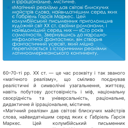
60–70-ті рр. ХХ ст. — це час розквіту і так званого
«магічного реалізму», що сміливо поєднував
реалістичні й символічні узагальнення, життєву,
навіть побутову достовірність і міф, національну
своєрідність та універсальність, раціональне,
дидактичне й ірраціональне, містичне.
«Магічний реалізм» дав світові блискучих майстрів
слова, найвидатнішим серед яких є Ґабріель Ґарсія
Маркес. Цей колумбійський письменник