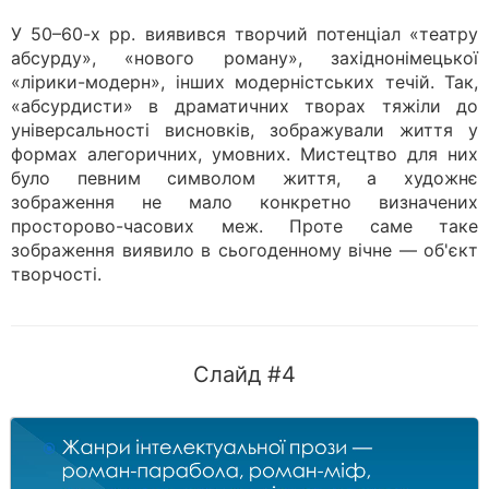
У 50–60-х рр. виявився творчий потенціал «театру
абсурду», «нового роману», західнонімецької
«лірики-модерн», інших модерністських течій. Так,
«абсурдисти» в драматичних творах тяжіли до
універсальності висновків, зображували життя у
формах алегоричних, умовних. Мистецтво для них
було певним символом життя, а художнє
зображення не мало конкретно визначених
просторово-часових меж. Проте саме таке
зображення виявило в сьогоденному вічне — об'єкт
творчості.
Слайд #4