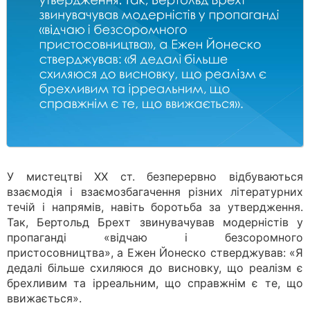
У мистецтві ХХ ст. безперервно відбуваються
взаємодія і взаємозбагачення різних літературних
течій і напрямів, навіть боротьба за утвердження.
Так, Бертольд Брехт звинувачував модерністів у
пропаганді «відчаю і безсоромного
пристосовництва», а Ежен Йонеско стверджував: «Я
дедалі більше схиляюся до висновку, що реалізм є
брехливим та ірреальним, що справжнім є те, що
ввижається».