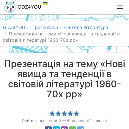
T
o
g
g
GDZ4YOU
Презентації
Світова література
l
Презентація на тему «Нові явища та тенденції в
e
світовій літературі 1960-70х рр»
n
a
v
Презентація на тему «Нові
i
явища та тенденції в
g
a
світовій літературі 1960-
t
i
70х рр»
o
n
Рейтинг презентації
—
5
на основі
1
голосів