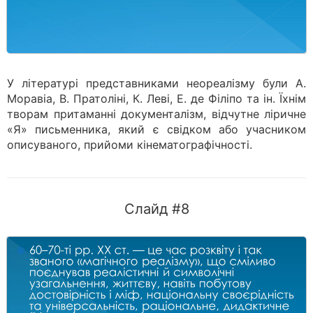
У літературі представниками неореалізму були А.
Моравіа, В. Пратоліні, К. Леві, Е. де Філіпо та ін. Їхнім
творам притаманні документалізм, відчутне ліричне
«Я» письменника, який є свідком або учасником
описуваного, прийоми кінематографічності.
Слайд #8