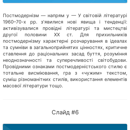
Постмодернізм — напрям у — У світовій літературі
1960–70-х рр. з'явилися нові явища і тенденції:
активізувалися провідні літературі та мистецтві
другої половини ХХ ст. Для прихильників
постмодернізму характерні розчарування в ідеалах
та сумніви в загальноприйнятих цінностях, критичне
ставлення до раціональних засад буття, розуміння
неоднозначності та суперечливості світобудови.
Провідними ознаками постмодерністського стилю є
тотальне висміювання, гра з «чужим» текстом,
суміш різноманітних стилів, використання елементів
масової літератури тощо.
Слайд #6