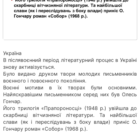
Україна
В післявоєнний період літературний процес в Україні
знову активізується.
Було видано друком твори молодих письменників
воєнного і повоєнного покоління.
Воєнні мотиви в їх творах були основними.
Найяскравішим письменником серед них був Олесь
Гончар.
Його трилогія «Прапороносці» (1948 р.) увійшла до
скарбниці вітчизняної літератури. Та найбільшої
слави (як і переслідувань з боку влади) приніс О.
Гончару роман «Собор» (1968 p.).