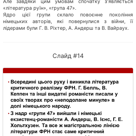
Але завдяки цим умовам спочатку з'являється
«література руїн», «група 47».
Ядро цієї групи склало повоєнне покоління
німецьких авторів, які повернулися з війни, її
лідерами були Г. В. Ріхтер, А. Андерш та В. Вайраух.
Слайд #14