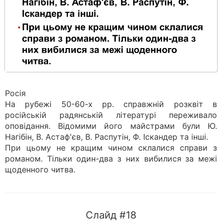
Росія
На рубежі 50-60-х pp. справжній розквіт в
російській радянській літературі переживало
оповідання. Відомими його майстрами були Ю.
Нагібін, В. Астаф'єв, В. Распутін, Ф. Іскандер та інші.
При цьому не кращим чином склалися справи з
романом. Тільки один-два з них вибилися за межі
щоденного читва.
Слайд #18