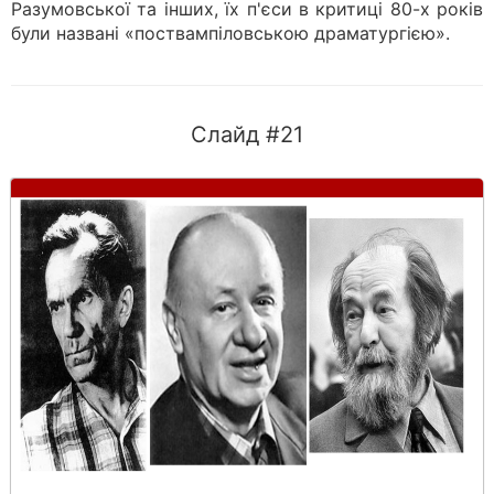
Разумовської та інших, їх п'єси в критиці 80-х років
були названі «поствампіловською драматургією».
Слайд #21