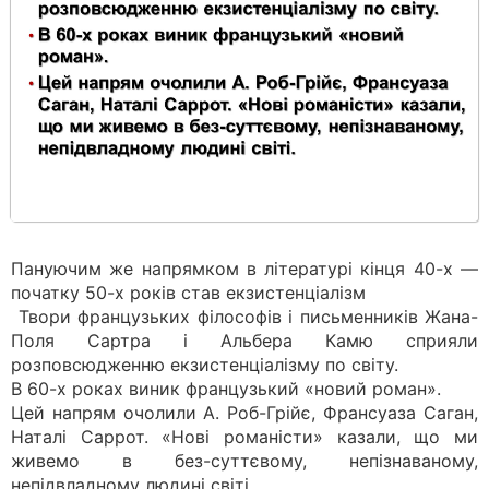
Пануючим же напрямком в літературі кінця 40-х —
початку 50-х років став екзистенціалізм
Твори французьких філософів і письменників Жана-
Поля Сартра і Альбера Камю сприяли
розповсюдженню екзистенціалізму по світу.
В 60-х роках виник французький «новий роман».
Цей напрям очолили А. Роб-Грійє, Франсуаза Саган,
Наталі Саррот. «Нові романісти» казали, що ми
живемо в без-суттєвому, непізнаваному,
непідвладному людині світі.