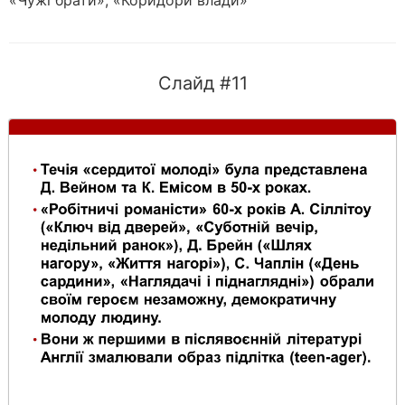
«Чужі брати», «Коридори влади»
Слайд #11