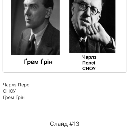
Чарлз Персі
СНОУ
Ґрем Ґрін
Слайд #13