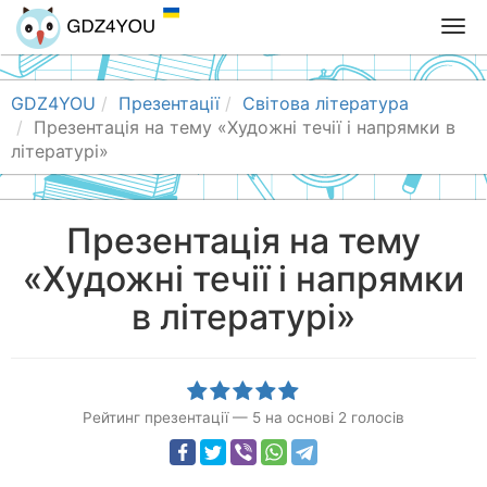
T
o
g
g
GDZ4YOU
Презентації
Світова література
l
Презентація на тему «Художні течії і напрямки в
e
літературі»
n
a
v
Презентація на тему
i
«Художні течії і напрямки
g
a
в літературі»
t
i
o
n
Рейтинг презентації
—
5
на основі
2
голосів