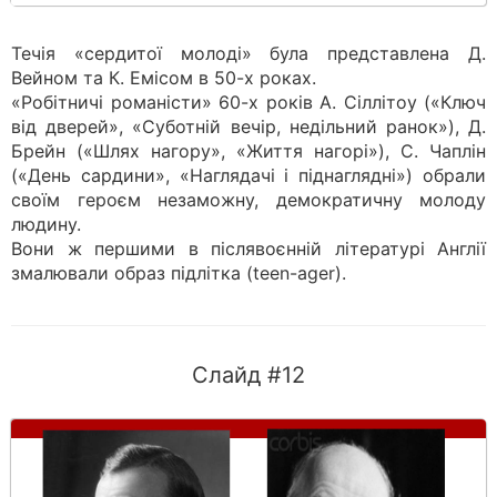
Течія «сердитої молоді» була представлена Д.
Вейном та К. Емісом в 50-х роках.
«Робітничі романісти» 60-х років А. Сіллітоу («Ключ
від дверей», «Суботній вечір, недільний ранок»), Д.
Брейн («Шлях нагору», «Життя нагорі»), С. Чаплін
(«День сардини», «Наглядачі і піднаглядні») обрали
своїм героєм незаможну, демократичну молоду
людину.
Вони ж першими в післявоєнній літературі Англії
змалювали образ підлітка (teen-ager).
Слайд #12