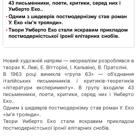
Новий художній напрям — неореалізм розроблявся в
творах К. Леві, Е. Вітторіні, І. Кальвіно, В. Пратоліні.
В 1963 році виникла «група 63» — об'єднання
італійських письменників і критиків-теоретиків
«літератури експерименту». В групу входили 43
письменники, поети, критики, серед них і Умберто
Еко..
Одним з шедеврів постмодернізму став роман У. Еко
«ім'я троянди».
Твори Умберто Еко стали яскравим прикладом
постмодерністської іронії елітарних снобів.