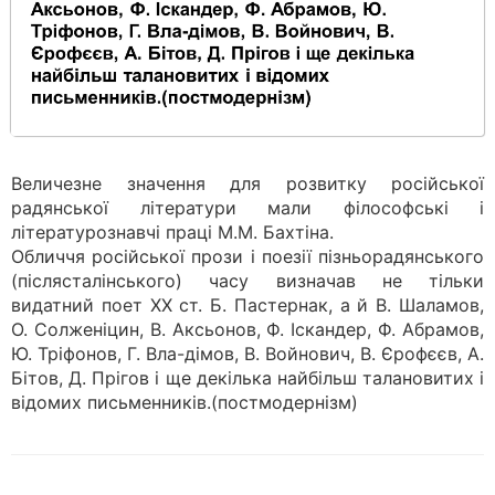
Величезне значення для розвитку російської
радянської літератури мали філософські і
літературознавчі праці М.М. Бахтіна.
Обличчя російської прози і поезії пізньорадянського
(післясталінського) часу визначав не тільки
видатний поет XX ст. Б. Пастернак, а й В. Шаламов,
О. Солженіцин, В. Аксьонов, Ф. Іскандер, Ф. Абрамов,
Ю. Тріфонов, Г. Вла-дімов, В. Войнович, В. Єрофєєв, А.
Бітов, Д. Прігов і ще декілька найбільш талановитих і
відомих письменників.(постмодернізм)