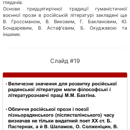
глядачів.
Основи тридцятирічної традиції гуманістичної
воєнної прози в російській літературі закладені ще
В. Гроссманом, В. Виковим, Г. Баклановим, Ю.
Бондаревим, В. Астаф'євим, Б. Окуджавою та
іншими.
Слайд #19