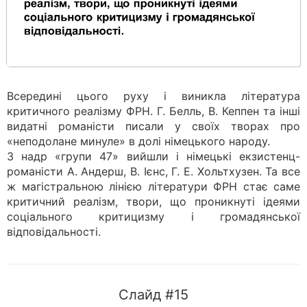
Всередині цього руху і виникла література
критичного реалізму ФРН. Г. Белль, В. Кеппен та інші
видатні романісти писали у своїх творах про
«неподолане минуле» в долі німецького народу.
З надр «групи 47» вийшли і німецькі екзистенц-
романісти А. Андерш, В. Ієнс, Г. Е. Хольтхузен. Та все
ж магістральною лінією літератури ФРН стає саме
критичний реалізм, твори, що проникнуті ідеями
соціального критицизму і громадянської
відповідальності.
Слайд #15