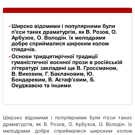
Широко відомими і популярними були п'єси таких
драматургів, як В. Розов, О. Арбузов, О. Володін. їх
мелодрами добре сприймалися широким колом