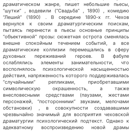
драматическом жанре, пишет небольшие пьесы,
“шутки” , водевили (“Свадьба” , 1890) , комедию
“Леший” (1890) . В середине 1890-х гг. Чехов
вернулся к своим драматургическим поискам,
пытаясь перенести в пьесы основные принципы
“объективной” прозы: сюжетная острота сменялась
внешне спокойным течением событий, а все
драматические коллизии перемещались в сферу
духовных переживаний героев. В фабуле
ослаблялись элементы занимательности, что
восполнялось психологической насыщенностью
действия, напряженность которого поддерживалась
“случайными” репликами, приобретавшими
символическую окрашенность, а также
внесловесными средствами (паузами, жестами
персонажей, “посторонними” звуками, мелочами
обстановки) , в совокупности создававшими
чрезвычайно значимый для восприятия чеховской
драматургии психологический подтекст. Однако к
адекватному воспроизведению новой драмы