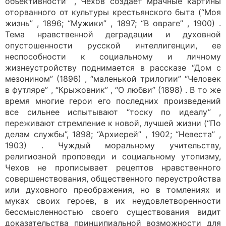
объективности” , Чехов создает мрачные картины
оторванного от культуры крестьянского быта (“Моя
жизнь” , 1896; “Мужики” , 1897; “В овраге” , 1900) .
Тема нравственной деградации и духовной
опустошенности русской интеллигенции, ее
неспособности к социальному и личному
жизнеустройству поднимается в рассказе “Дом с
мезонином” (1896) , “маленькой трилогии” “Человек
в футляре” , “Крыжовник” , “О любви” (1898) . В то же
время многие герои его последних произведений
все сильнее испытывают “тоску по идеалу” ,
переживают стремление к новой, лучшей жизни (“По
делам службы”, 1898; “Архиерей” , 1902; “Невеста” ,
1903) . Чуждый моральному учительству,
религиозной проповеди и социальному утопизму,
Чехов не прописывает рецептов нравственного
совершенствования, общественного переустройства
или духовного преображения, но в томлениях и
муках своих героев, в их неудовлетворенности
бессмысленностью своего существования видит
доказательства принципиальной возможности для