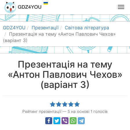
T
o
g
g
GDZ4YOU
Презентації
Світова література
l
Презентація на тему «Антон Павлович Чехов»
e
(варіант 3)
n
a
v
Презентація на тему
i
«Антон Павлович Чехов»
g
a
(варіант 3)
t
i
o
n
Рейтинг презентації
—
5
на основі
1
голосів