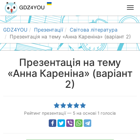
T
o
g
g
GDZ4YOU
Презентації
Світова література
l
Презентація на тему «Анна Кареніна» (варіант 2)
e
n
a
Презентація на тему
v
«Анна Кареніна» (варіант
i
g
2)
a
t
i
o
n
Рейтинг презентації
—
5
на основі
1
голосів