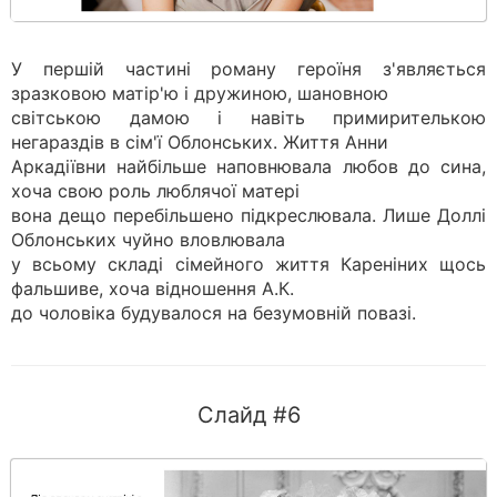
У першій частині роману героїня з'являється
зразковою матір'ю і дружиною, шановною
світською дамою і навіть примирителькою
негараздів в сім'ї Облонських. Життя Анни
Аркадіївни найбільше наповнювала любов до сина,
хоча свою роль люблячої матері
вона дещо перебільшено підкреслювала. Лише Доллі
Облонських чуйно вловлювала
у всьому складі сімейного життя Кареніних щось
фальшиве, хоча відношення А.К.
до чоловіка будувалося на безумовній повазі.
Слайд #6