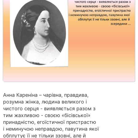
Анна Кареніна – чарівна, правдива,
розумна жінка, людина великого і
чистого серця - виявляється разом з
тим жахливою - своєю «бісівської»
принадністю, егоїстичної пристрастю
і неминучою неправдою, павутина якої
обплутує її не тільки ззовні, але й