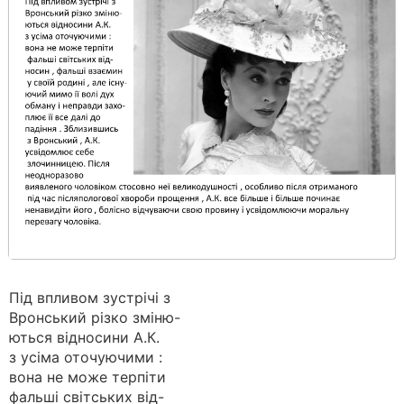
Під впливом зустрічі з
Вронський різко зміню-
ються відносини А.К.
з усіма оточуючими :
вона не може терпіти
фальші світських від-