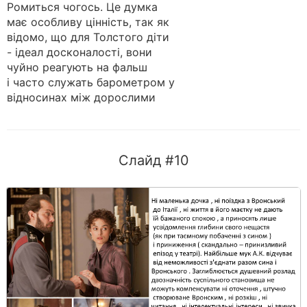
Ромиться чогось. Це думка
має особливу цінність, так як
відомо, що для Толстого діти
- ідеал досконалості, вони
чуйно реагують на фальш
і часто служать барометром у
відносинах між дорослими
Слайд #10