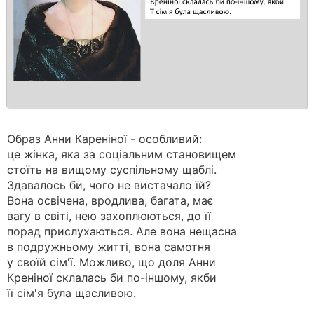
Образ Анни Кареніної - особливий:
це жінка, яка за соціальним становищем
стоїть на вищому суспільному щаблі.
Здавалось би, чого не вистачало їй?
Вона освічена, вродлива, багата, має
вагу в світі, нею захоплюються, до її
порад прислухаються. Але вона нещасна
в подружньому житті, вона самотня
у своїй сім'ї. Можливо, що доля Анни
Креніної склалась би по-іншому, якби
її сім'я була щасливою.