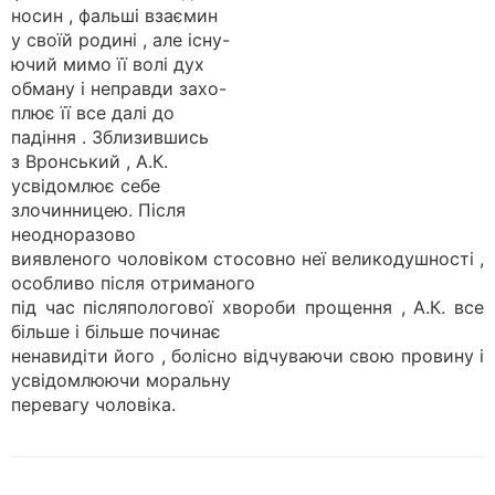
носин , фальші взаємин
у своїй родині , але існу-
ючий мимо її волі дух
обману і неправди захо-
плює її все далі до
падіння . Зблизившись
з Вронський , А.К.
усвідомлює себе
злочинницею. Після
неодноразово
виявленого чоловіком стосовно неї великодушності ,
особливо після отриманого
під час післяпологової хвороби прощення , А.К. все
більше і більше починає
ненавидіти його , болісно відчуваючи свою провину і
усвідомлюючи моральну
перевагу чоловіка.