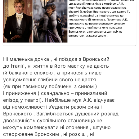
Ні маленька дочка , ні поїздка з Вронський
до Італії , ні життя в його маєтку не дають
їй бажаного спокою , а приносять лише
усвідомлення глибини свого нещастя
(як при таємному побаченні з сином )
і приниження ( скандально – принизливий
епізод у театрі). Найбільше мук А.К. відчуває
від неможливості з'єднати разом сина і
Вронського . Заглиблюється душевний розлад
двозначність суспільного становища не
можуть компенсувати ні оточення , штучно
створюване Вронским , ні розкіш , ні