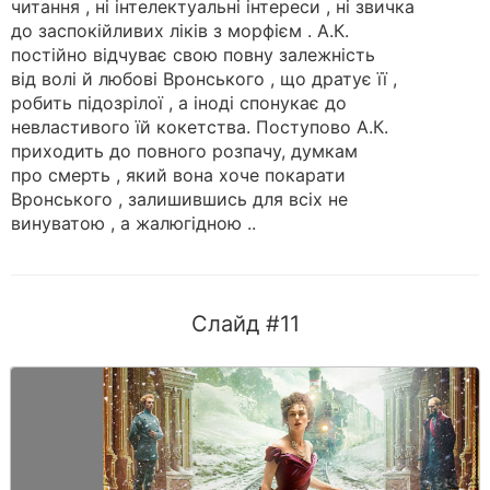
читання , ні інтелектуальні інтереси , ні звичка
до заспокійливих ліків з морфієм . А.К.
постійно відчуває свою повну залежність
від волі й любові Вронського , що дратує її ,
робить підозрілої , а іноді спонукає до
невластивого їй кокетства. Поступово А.К.
приходить до повного розпачу, думкам
про смерть , який вона хоче покарати
Вронського , залишившись для всіх не
винуватою , а жалюгідною ..
Слайд #11