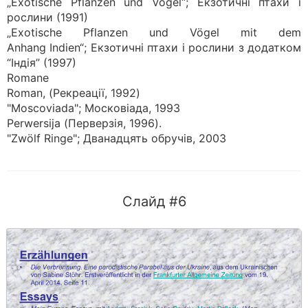
„Exotische Pflanzen und Vögel“; Екзотичні птахи і
рослини (1991)
„Exotische Pflanzen und Vögel mit dem
Anhang Indien“; Екзотичні птахи і рослини з додатком
“Індія” (1997)
Romane
Roman, (Рекреації, 1992)
"Moscoviada"; Московіада, 1993
Perwersija (Перверзія, 1996).
"Zwölf Ringe"; Дванадцять обручів, 2003
Слайд #6