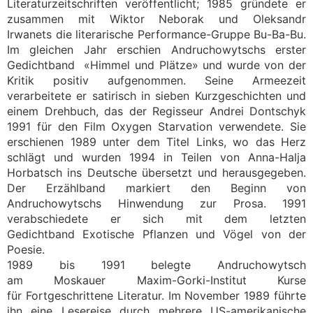
Literaturzeitschriften veröffentlicht; 1985 gründete er
zusammen mit Wiktor Neborak und Oleksandr
Irwanets die literarische Performance-Gruppe Bu-Ba-Bu.
Im gleichen Jahr erschien Andruchowytschs erster
Gedichtband «Himmel und Plätze» und wurde von der
Kritik positiv aufgenommen. Seine Armeezeit
verarbeitete er satirisch in sieben Kurzgeschichten und
einem Drehbuch, das der Regisseur Andrei Dontschyk
1991 für den Film Oxygen Starvation verwendete. Sie
erschienen 1989 unter dem Titel Links, wo das Herz
schlägt und wurden 1994 in Teilen von Anna-Halja
Horbatsch ins Deutsche übersetzt und herausgegeben.
Der Erzählband markiert den Beginn von
Andruchowytschs Hinwendung zur Prosa. 1991
verabschiedete er sich mit dem letzten
Gedichtband Exotische Pflanzen und Vögel von der
Poesie.
1989 bis 1991 belegte Andruchowytsch
am Moskauer Maxim-Gorki-Institut Kurse
für Fortgeschrittene Literatur. Im November 1989 führte
ihn eine Lesereise durch mehrere US-amerikanische