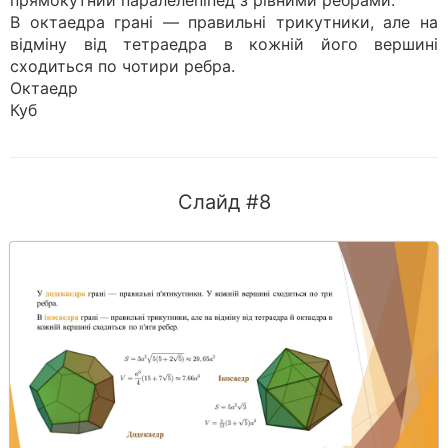
прямокутний паралелепіпед з рівними ребрами.
В октаедра грані — правильні трикутники, але на
відміну від тетраедра в кожній його вершині
сходиться по чотири ребра.
Октаедр
Куб
Слайд #8