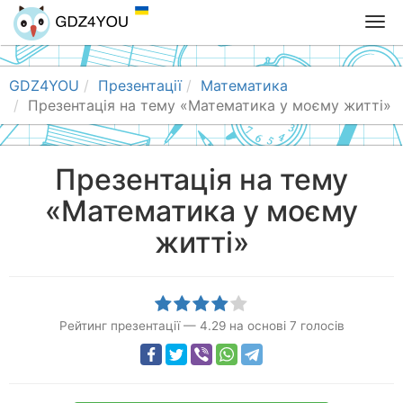
T
o
g
g
GDZ4YOU
Презентації
Математика
l
Презентація на тему «Математика у моєму житті»
e
n
a
Презентація на тему
v
«Математика у моєму
i
g
житті»
a
t
i
o
n
Рейтинг презентації
—
4.29
на основі
7
голосів