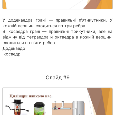
У додекаедра грані — правильні п'ятикутники. У
кожній вершині сходиться по три ребра.
В ікосаедра грані — правильні трикутники, але на
відміну від тетраедра й октаедра в кожній вершині
сходиться по п'яти ребер.
Додекаедр
Ікосаедр
Слайд #9