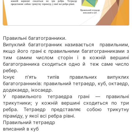
Правильні багатогранники.
Випуклий багатогранник називається правильним,
якщо його грані є правильними багатогранниками з
тим самим числом сторін і в кожній вершині
багатогранника сходиться одно й теж саме число
ребер.
Існує п'ять типів правильних випуклих
багатогранників: правильний тетраедр, куб, октаедр,
додекаедр, ікосаедр.
У правильного тетраедра грані — правильні
трикутники; у кожній вершині сходиться по три
ребра. Тетраедр представляє собою трикутну
піраміду, у якої всі ребра рівні.
Правильний тетраедр
вписаний в куб