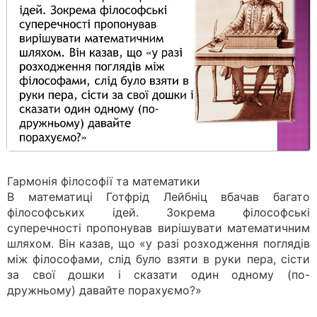
Гармонія філософії та математики
В математиці Готфрід Лейбніц вбачав багато
філософських ідей. Зокрема філософські
суперечності пропонував вирішувати математичним
шляхом. Він казав, що «у разі розходження поглядів
між філософами, слід було взяти в руки пера, сісти
за свої дошки і сказати один одному (по-
дружньому) давайте порахуємо?»