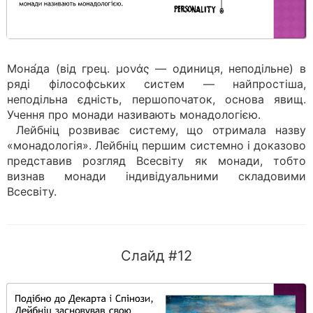
Мона́да (від грец. μονάς — одиниця, неподільне) в
ряді філософських систем — найпростіша,
неподільна єдність, першопочаток, основа явищ.
Учення про монади називають монадологією.
Лейбніц розвиває систему, що отримала назву
«монадологія». Лейбніц першим системно і доказово
представив розгляд Всесвіту як монади, тобто
визнав монади індивідуальними складовими
Всесвіту.
Слайд #12