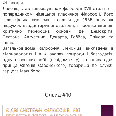
Філософія
Лейбніц став завершувачем філософії XVII століття і
попередником німецької класичної філософії, його
філософська система склалася до 1685 року як
підсумок двадцятирічної еволюції, в процесі якої він
критично переробив основні ідеї Демокріта,
Платона, Августина, Декарта, Гоббса, Спінози та
інших.
Загальновідома філософія Лейбніца викладена в
«Монадології» і в «Началах природи і благодаті»;
одну з названих робіт (невідомо яку) він написав для
принца Євгенія Савойського, товариша по службі
герцога Мальборо.
Слайд #10