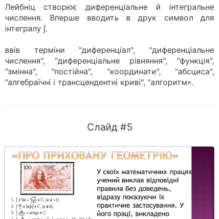
Лейбніц створює диференціальне й інтегральне
числення. Вперше вводить в друк символ для
інтегралу ∫.
ввів терміни "диференціал", "диференціальне
числення", "диференціальне рівняння", "функція",
"змінна", "постійна", "координати", "абсциса",
"алгебраїчні і трансцендентні криві", "алгоритм«.
Слайд #5