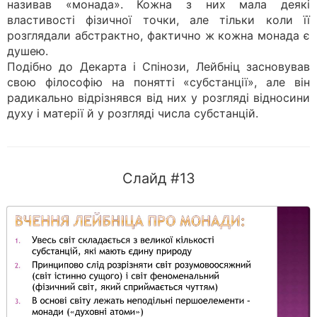
називав «монада». Кожна з них мала деякі
властивості фізичної точки, але тільки коли її
розглядали абстрактно, фактично ж кожна монада є
душею.
Подібно до Декарта і Спінози, Лейбніц засновував
свою філософію на понятті «субстанції», але він
радикально відрізнявся від них у розгляді відносини
духу і матерії й у розгляді числа субстанцій.
Слайд #13