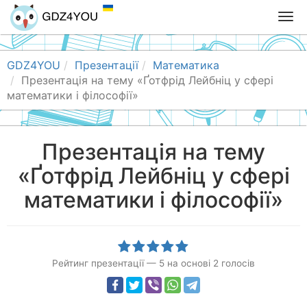
T
o
g
g
GDZ4YOU
Презентації
Математика
l
Презентація на тему «Ґотфрід Лейбніц у сфері
e
математики і філософії»
n
a
v
Презентація на тему
i
«Ґотфрід Лейбніц у сфері
g
a
математики і філософії»
t
i
o
n
Рейтинг презентації
—
5
на основі
2
голосів