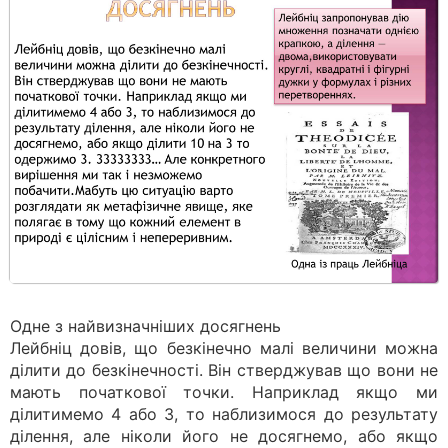
Одне з найвизначніших досягнень
Лейбніц довів, що безкінечно малі величини можна
ділити до безкінечності. Він стверджував що вони не
мають початкової точки. Наприклад якщо ми
ділитимемо 4 або 3, то наблизимося до результату
ділення, але ніколи його не досягнемо, або якщо