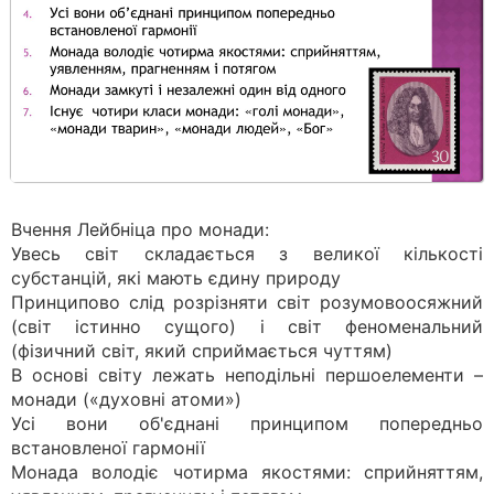
Вчення Лейбніца про монади:
Увесь світ складається з великої кількості
субстанцій, які мають єдину природу
Принципово слід розрізняти світ розумовоосяжний
(світ істинно сущого) і світ феноменальний
(фізичний світ, який сприймається чуттям)
В основі світу лежать неподільні першоелементи –
монади («духовні атоми»)
Усі вони об'єднані принципом попередньо
встановленої гармонії
Монада володіє чотирма якостями: сприйняттям,