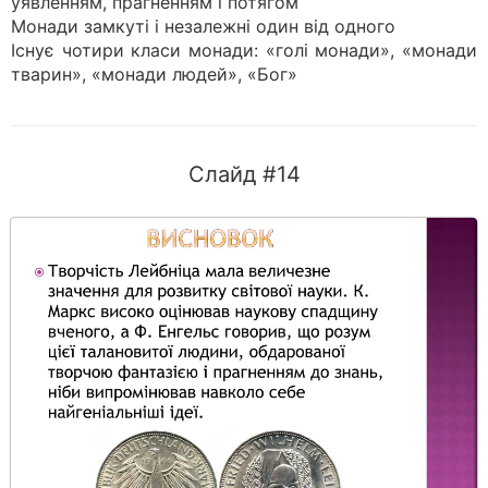
уявленням, прагненням і потягом
Монади замкуті і незалежні один від одного
Існує чотири класи монади: «голі монади», «монади
тварин», «монади людей», «Бог»
Слайд #14