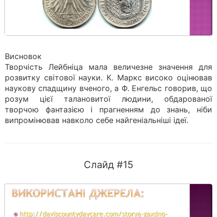
Висновок
Творчість Лейбніца мала величезне значення для
розвитку світової науки. К. Маркс високо оцінював
наукову спадщину вченого, а Ф. Енгельс говорив, що
розум цієї талановитої людини, обдарованої
творчою фантазією і прагненням до знань, ніби
випромінював навколо себе найгеніальніші ідеї.
Слайд #15