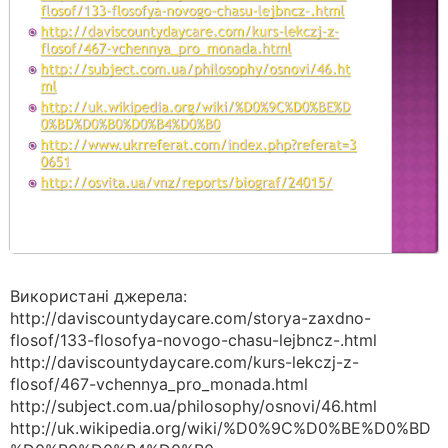
Використані джерела:
http://daviscountydaycare.com/storya-zaxdno-
flosof/133-flosofya-novogo-chasu-lejbncz-.html
http://daviscountydaycare.com/kurs-lekczj-z-
flosof/467-vchennya_pro_monada.html
http://subject.com.ua/philosophy/osnovi/46.html
http://uk.wikipedia.org/wiki/%D0%9C%D0%BE%D0%BD