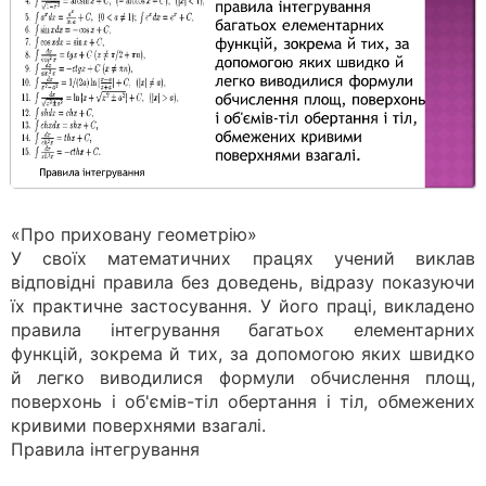
«Про приховану геометрію»
У своїх математичних працях учений виклав
відповідні правила без доведень, відразу показуючи
їх практичне застосування. У його праці, викладено
правила інтегрування багатьох елементарних
функцій, зокрема й тих, за допомогою яких швидко
й легко виводилися формули обчислення площ,
поверхонь і об'ємів-тіл обертання і тіл, обмежених
кривими поверхнями взагалі.
Правила інтегрування