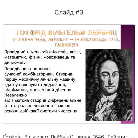
Слайд #3
Ґотфрід Вільгельм Лейбніц(1 липня 1646, Лейпциг —