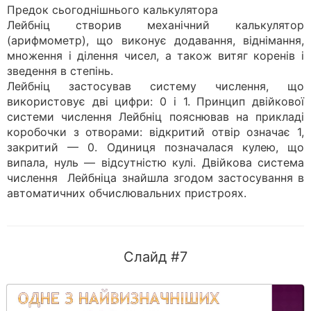
Предок сьогоднішнього калькулятора
Лейбніц створив механічний калькулятор
(арифмометр), що виконує додавання, віднімання,
множення і ділення чисел, а також витяг коренів і
зведення в степінь.
Лейбніц застосував систему числення, що
використовує дві цифри: 0 і 1. Принцип двійкової
системи числення Лейбніц пояснював на прикладі
коробочки з отворами: відкритий отвір означає 1,
закритий — 0. Одиниця позначалася кулею, що
випала, нуль — відсутністю кулі. Двійкова система
числення Лейбніца знайшла згодом застосування в
автоматичних обчислювальних пристроях.
Слайд #7