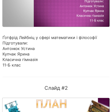
Ґотфрід Лейбніц у сфері математики і філософії
Підготували:
Антонюк Устина
Купчак Ярина
Класична гімназія
11-Б клас
Слайд #2