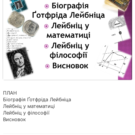
ПЛАН
Біографія Ґотфріда Лейбніца
Лейбніц у математиці
Лейбніц у філософії
Висновок