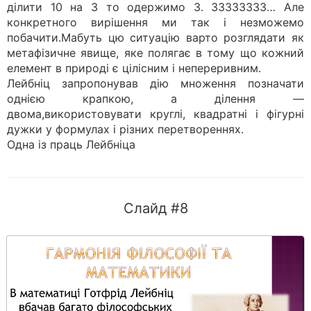
ділити 10 на 3 то одержимо 3. 33333333… Але
конкретного вирішення ми так і незможемо
побачити.Мабуть цю ситуацію варто розглядати як
метафізичне явище, яке полягає в тому що кожний
елемент в природі є цілісним і непереривним.
Лейбніц запропонував дію множення позначати
однією крапкою, а ділення —
двома,використовувати круглі, квадратні і фігурні
дужки у формулах і різних перетвореннях.
Одна із праць Лейбніца
Слайд #8