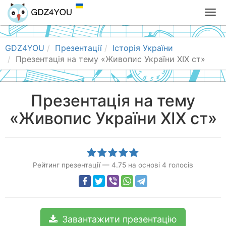
T
o
g
g
GDZ4YOU
Презентації
Історія України
l
Презентація на тему «Живопис України ХІХ ст»
e
n
a
Презентація на тему
v
«Живопис України ХІХ ст»
i
g
a
t
i
Рейтинг презентації
—
4.75
на основі
4
голосів
o
n
Завантажити презентацію