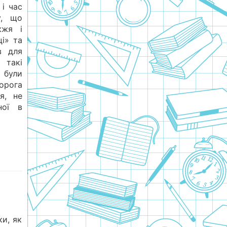
і час
у, що
жжя і
ці» та
в для
 такі
були
орога
я, не
ної в
ки, як