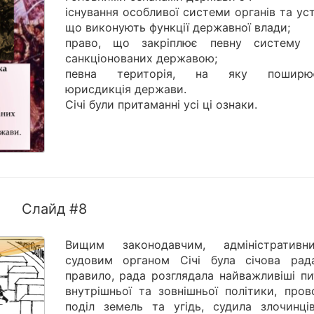
існування особливої системи органів та ус
що виконують функції державної влади;
право, що закріплює певну систему 
санкціонованих державою;
певна територія, на яку поширює
юрисдикція держави.
Січі були притаманні усі ці ознаки.
Слайд #8
Вищим законодавчим, адміністратив
судовим органом Січі була січова рад
правило, рада розглядала найважливіші пи
внутрішньої та зовнішньої політики, пров
поділ земель та угідь, судила злочинці