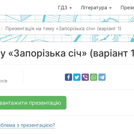
ГДЗ
Література
Презе
Презентація на тему «Запорізька січ» (варіант 1)
 «Запорізька січ» (варіант 1
осів
вантажити презентацію
блема з презентацією?