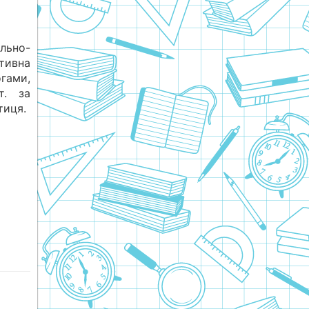
льно-
тивна
огами,
т. за
тиця.