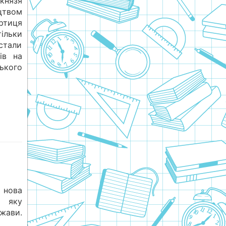
князя
цтвом
ртиця
ільки
стали
ів на
ького
 нова
, яку
жави.