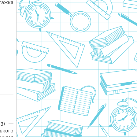
атажка
63) —
ького