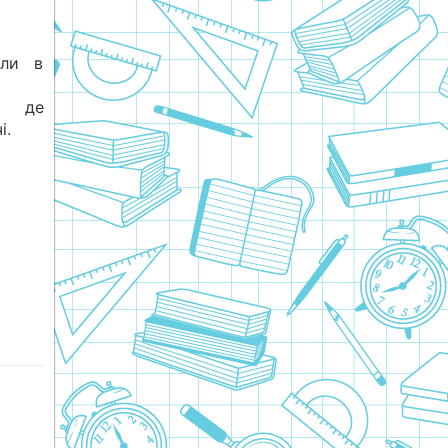
али в
, де
і.