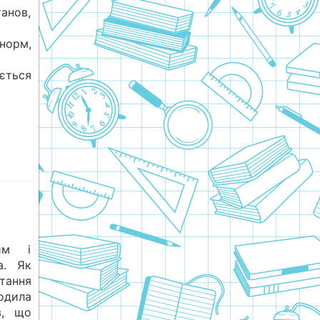
танов,
норм,
ться
ним і
а. Як
тання
одила
в, що