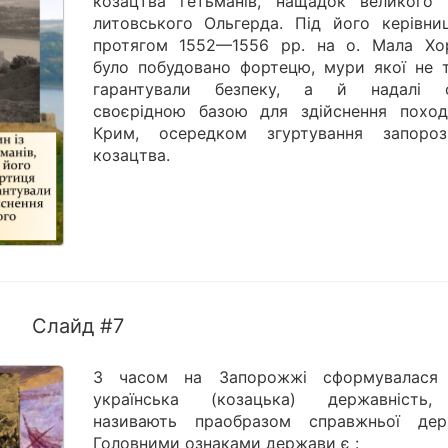
козацтва гетьманів, нащадок великого 
литовського Ольгерда. Під його керівни
протягом 1552—1556 pp. на о. Мала Хо
було побудовано фортецю, мури якої не т
гарантували безпеку, а й надалі 
своєрідною базою для здійснення поход
Крим, осередком згуртування запороз
козацтва.
Слайд #7
З часом на Запорожжі сформувалася
українська (козацька) державність
називають праобразом справжньої дер
Головними ознаками держави є :