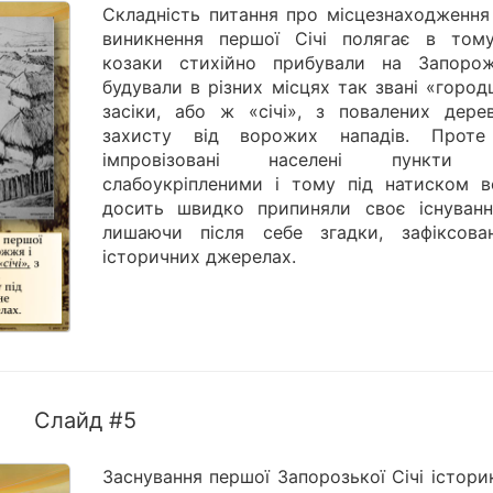
Складність питання про місцезнаходження 
виникнення першої Січі полягає в том
козаки стихійно прибували на Запоро
будували в різних місцях так звані «город
засіки, або ж «січі», з повалених дере
захисту від ворожих нападів. Проте
імпровізовані населені пункти 
слабоукріпленими і тому під натиском в
досить швидко припиняли своє існуванн
лишаючи після себе згадки, зафіксова
історичних джерелах.
Слайд #5
Заснування першої Запорозької Січі істори