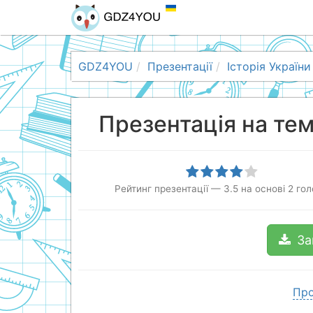
GDZ4YOU
Презентації
Історія України
Презентація на тему
Рейтинг презентації
—
3.5
на основі
2
гол
За
Про