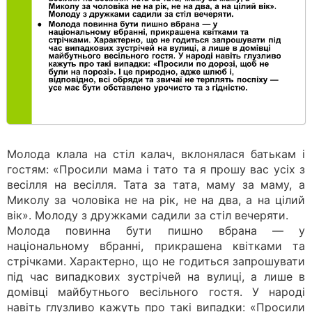
Молода клала на стіл калач, вклонялася батькам і
гостям: «Просили мама і тато та я прошу вас усіх з
весілля на весілля. Тата за тата, маму за маму, а
Миколу за чоловіка не на рік, не на два, а на цілий
вік». Молоду з дружками садили за стіл вечеряти.
Молода повинна бути пишно вбрана — у
національному вбранні, прикрашена квітками та
стрічками. Характерно, що не годиться запрошувати
під час випадкових зустрічей на вулиці, а лише в
домівці майбутнього весільного гостя. У народі
навіть глузливо кажуть про такі випадки: «Просили