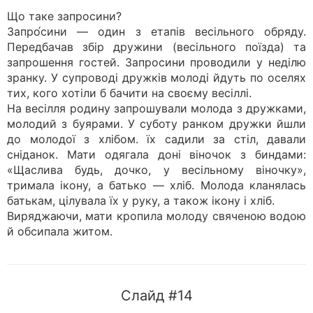
Що таке запросини?
Запро́сини — один з етапів весільного обряду.
Передбачав збір дружини (весільного поїзда) та
запрошення гостей. Запросини проводили у неділю
зранку. У супроводі дружків молоді йдуть по оселях
тих, кого хотіли б бачити на своєму весіллі.
На весілля родину запрошували молода з дружками,
молодий з буярами. У суботу ранком дружки йшли
до молодої з хлібом. їх садили за стіл, давали
сніданок. Мати одягала доні віночок з биндами:
«Щаслива будь, дочко, у весільному віночку»,
тримала ікону, а батько — хліб. Молода кланялась
батькам, цілувала їх у руку, а також ікону і хліб.
Виряджаючи, мати кропила молоду свяченою водою
й обсипала житом.
Слайд #14