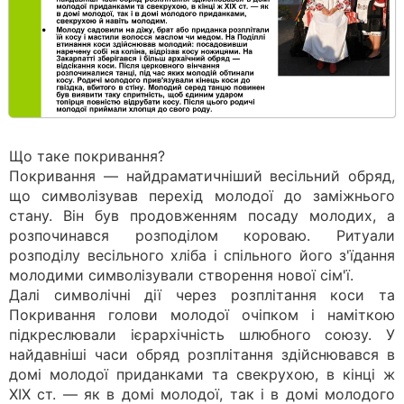
Що таке покривання?
Покривання — найдраматичніший весільний обряд,
що символізував перехід молодої до заміжнього
стану. Він був продовженням посаду молодих, а
розпочинався розподілом короваю. Ритуали
розподілу весільного хліба і спільного його з'їдання
молодими символізували створення нової сім'ї.
Далі символічні дії через розплітання коси та
Покривання голови молодої очіпком і наміткою
підкреслювали ієрархічність шлюбного союзу. У
найдавніші часи обряд розплітання здійснювався в
домі молодої приданками та свекрухою, в кінці ж
XIX ст. — як в домі молодої, так і в домі молодого