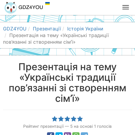
T
o
g
g
GDZ4YOU
Презентації
Історія України
l
Презентація на тему «Українські традиції
e
пов’язанні зі створенням сім’ї»
n
a
v
Презентація на тему
i
«Українські традиції
g
a
пов’язанні зі створенням
t
i
сім’ї»
o
n
Рейтинг презентації
—
5
на основі
1
голосів