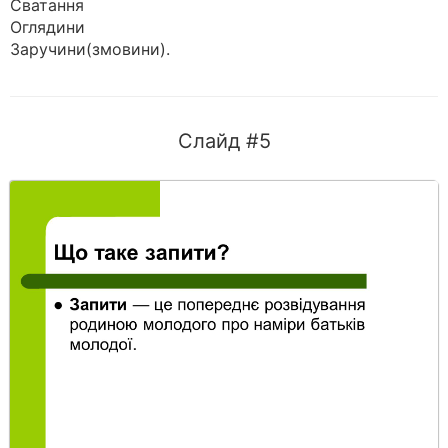
Сватання
Оглядини
Заручини(змовини).
Слайд #5