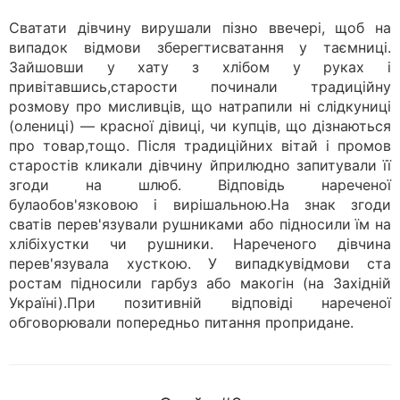
Сватати дівчину вирушали пізно ввечері, щоб на
випадок відмови зберегтисватання у таємниці.
Зайшовши у хату з хлібом у руках і
привітавшись,старости починали традиційну
розмову про мисливців, що натрапили ні слідкуниці
(олениці) — красної дівиці, чи купців, що дізнаються
про товар,тощо. Після традиційних вітай і промов
старостів кликали дівчину йприлюдно запитували її
згоди на шлюб. Відповідь нареченої
булаобов'язковою і вирішальною.На знак згоди
сватів перев'язували рушниками або підносили їм на
хлібіхустки чи рушники. Нареченого дівчина
перев'язувала хусткою. У випадкувідмови ста
ростам підносили гарбуз або макогін (на Західній
Україні).При позитивній відповіді нареченої
обговорювали попередньо питання пропридане.