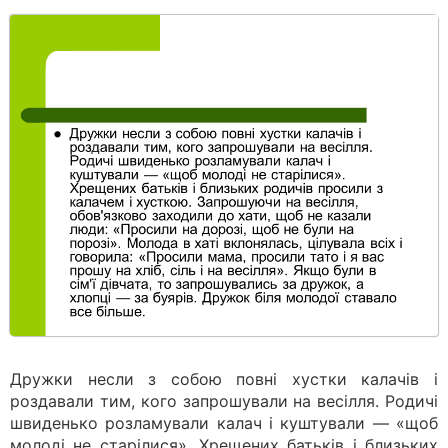
Дружки несли з собою повні хустки калачів і
роздавали тим, кого запрошували на весілля. Родичі
швиденько розламували калач і куштували — «щоб
молоді не старілися». Хрещених батьків і близьких