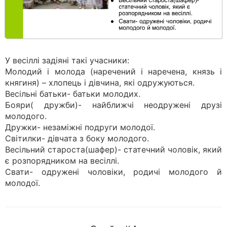
У весіллі задіяні такі учасники:
Молодий і молода (наречений і наречена, князь і
княгиня) – хлопець і дівчина, які одружуються.
Весільні батьки- батьки молодих.
Бояри( дружби)- найближчі неодружені друзі
молодого.
Дружки- незаміжні подруги молодої.
Світилки- дівчата з боку молодого.
Весільний староста(шафер)- статечний чоловік, який
є розпорядником на весіллі.
Свати- одружені чоловіки, родичі молодого й
молодої.