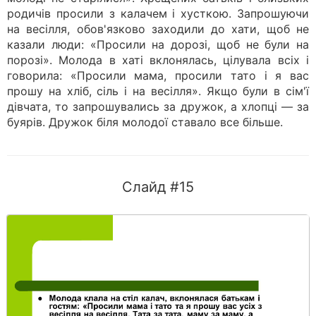
родичів просили з калачем і хусткою. Запрошуючи
на весілля, обов'язково заходили до хати, щоб не
казали люди: «Просили на дорозі, щоб не були на
порозі». Молода в хаті вклонялась, цілувала всіх і
говорила: «Просили мама, просили тато і я вас
прошу на хліб, сіль і на весілля». Якщо були в сім'ї
дівчата, то запрошувались за дружок, а хлопці — за
буярів. Дружок біля молодої ставало все більше.
Слайд #15