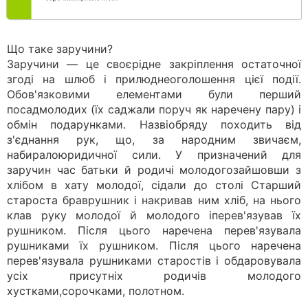
Що таке заручини?
Заручини — це своєрідне закріплення остаточної
згоді на шлюб і прилюднеоголошення цієї події.
Обов'язковими елементами були перший
посадмолодих (їх саджали поруч як наречену пару) і
обмін подарунками. Назвіобряду походить від
з'єднання рук, що, за народним звичаєм,
набиралоюридичної сили. У призначений для
заручин час батьки й родичі молодогозайшовши з
хлібом в хату молодої, сідали до столі Старший
староста браврушник і накривав ним хліб, на нього
клав руку молодої й молодого іперев'язував їх
рушником. Після цього наречена перев'язувала
рушниками їх рушником. Після цього наречена
перев'язувала рушниками старостів і обдаровувала
усіх присутніх родичів молодого
хустками,сорочками, полотном.