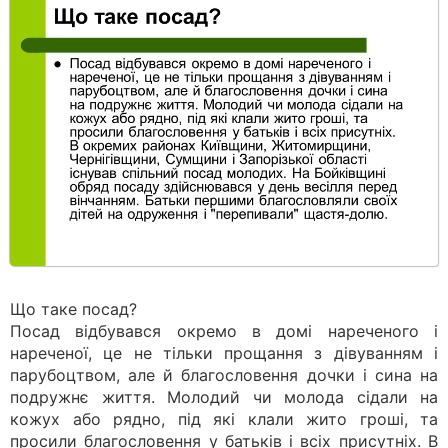
Що таке посад?
Посад відбувався окремо в домі нареченого і
нареченої, це не тільки прощання з дівуванням і
парубоцтвом, але й благословення дочки і сина на
подружнє життя. Молодий чи молода сідали на
кожух або рядно, під які клали жито гроші, та
просили благословення у батьків і всіх присутніх. В