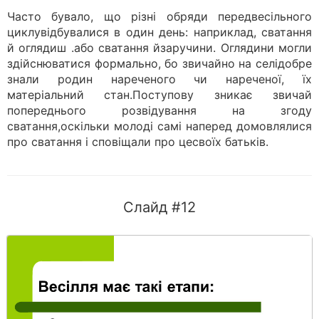
Часто бувало, що різні обряди передвесільного
циклувідбувалися в один день: наприклад, сватання
й оглядиш .або сватання йзаручини. Оглядини могли
здійснюватися формально, бо звичайно на селідобре
знали родин нареченого чи нареченої, їх
матеріальний стан.Поступову зникає звичай
попереднього розвідування на згоду
сватання,оскільки молоді самі наперед домовлялися
про сватання і сповіщали про цесвоїх батьків.
Слайд #12