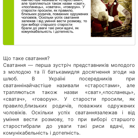
Що таке сватання?
Сватання — перша зустріч представників молодого
з молодою та її батькамидля досягнення згоди на
шлюб. В Україні посередників при
сватаннінайчастіше називали «старостами», але
трапляються також назви «сват»,«посланець»,
«сватач», «говорун». У старости просили, як
правило,близьких родичів, поважних одружених
чоловіків. Оскільки успіх сватаннязалежав і від
уміння вести розмову, то при виборі старшого
старостибрали до уваги такі риси вдачі, як
комунікабельність і дотепність.