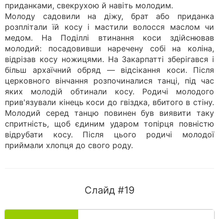
приданками, свекрухою й навіть молодим.
Молоду садовили на діжу, брат або приданка
розплітали їй косу і мастили волосся маслом чи
медом. На Поділлі втинання коси здійснював
молодий: посадовивши наречену собі на коліна,
відрізав косу ножицями. На Закарпатті зберігався і
більш архаїчний обряд — відсікання коси. Після
церковного вінчання розпочиналися танці, під час
яких молодій обтинали косу. Родичі молодого
прив'язували кінець коси до гвіздка, вбитого в стіну.
Молодий серед танцю повинен був виявити таку
спритність, щоб єдиним ударом топірця повністю
відрубати косу. Після цього родичі молодої
приймали хлопця до свого роду.
Слайд #19