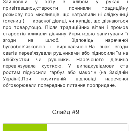
Зайшовши у хату з хлібом у руках і
привітавшись,старости починали традиційну
розмову про мисливців, що натрапили ні слідкуниці
(олениці) — красної дівиці, чи купців, що дізнаються
про товар,тощо. Після традиційних вітай і промов
старостів кликали дівчину йприлюдно запитували її
згоди на шлюб. Відповідь нареченої
булаобов'язковою і вирішальною.На знак згоди
сватів перев'язували рушниками або підносили їм на
хлібіхустки чи рушники. Нареченого дівчина
перев'язувала хусткою. У випадкувідмови ста
ростам підносили гарбуз або макогін (на Західній
Україні).При позитивній відповіді нареченої
обговорювали попередньо питання пропридане.
Слайд #9