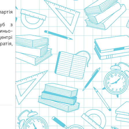
ртія
.
зуб з
иньо-
ентрі
атія,