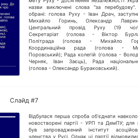
мету Руху - досягнення незалежності Укра
назви виключені слова "за перебудову".
обрані: голова Руху - Іван Драч, заступн
Михайло Горинь, Олександр Лаврин
Центральний провід Руху (19 чоло
Секретаріат (голова - Віктор Бурла
Політрада (голова - Михайло Гори
Координаційна рада (голова - Ми
Поровський); Рада колегій (голова - Воло
Черняк, Іван Заєць), Рада національн
(голова - Олександр Бураковський).
Слайд #7
Відбулася перша спроба об'єднати навколо
новостворені партії - УРП та ДемПУ; для 
був запроваджений інститут асоційов
членства у Русі. Однак ці партії відмовили