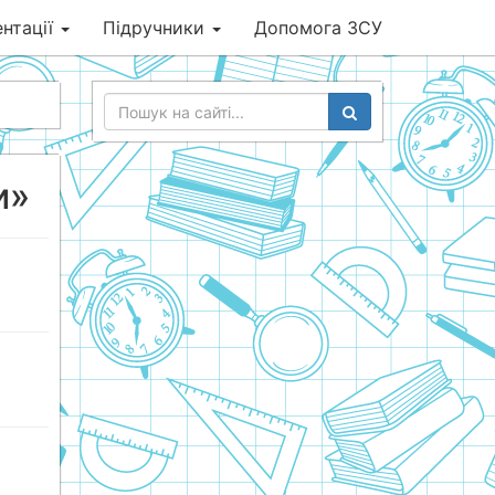
нтації
Підручники
Допомога ЗСУ
и»