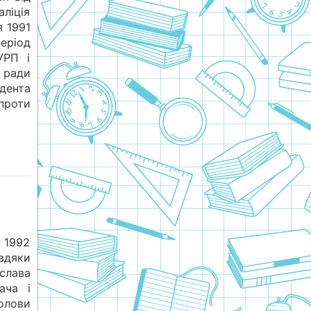
ліція
я 1991
ріод
УРП і
 ради
дента
проти
я 1992
вдяки
слава
ача і
голови