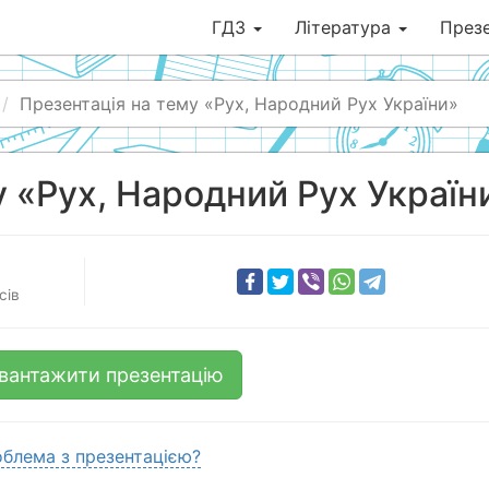
ГДЗ
Література
Презе
Презентація на тему «Рух, Народний Рух України»
у «Рух, Народний Рух Україн
сів
вантажити презентацію
блема з презентацією?