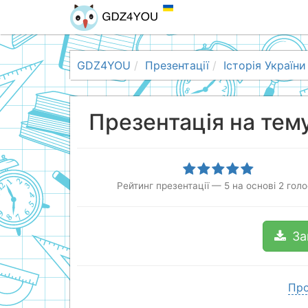
GDZ4YOU
Презентації
Історія України
Презентація на тем
Рейтинг презентації
—
5
на основі
2
голо
За
Про