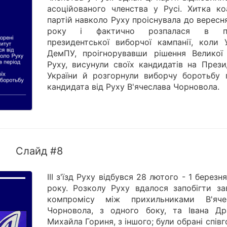
асоційованого членства у Русі. Хитка коа
партій навколо Руху проіснувала до вересн
року і фактично розпалася в пе
президентської виборчої кампанії, коли 
ДемПУ, проігнорувавши рішення Великої
Руху, висунули своїх кандидатів на Прези
України й розгорнули виборчу боротьбу 
кандидата від Руху В'ячеслава Чорновола.
Слайд #8
ІІІ з'їзд Руху відбувся 28 лютого - 1 березн
року. Розколу Руху вдалося запобігти за
компромісу між прихильниками В'яче
Чорновола, з одного боку, та Івана Др
Михайла Гориня, з іншого; були обрані спів