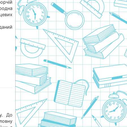
орчій
родна
цевих
даний
у. До
ловну