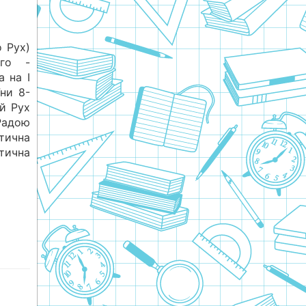
 Рух)
ого -
а на І
ни 8-
й Рух
Радою
тична
тична