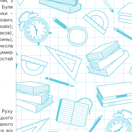
їни; з
 Були
ики -
ович;
вік);
ков),
нь),
кола
димир
остей
 Руху
цього
аного
ся від