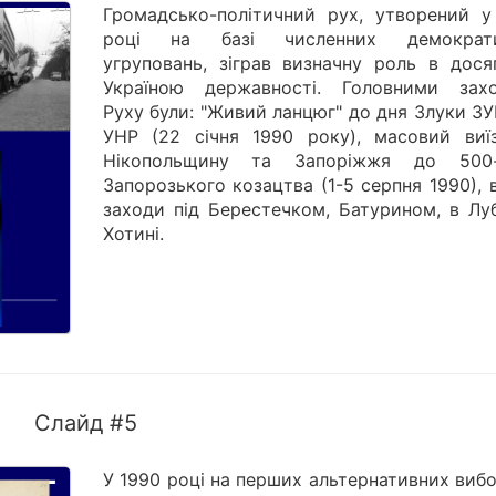
Громадсько-політичний рух, утворений у
році на базі численних демократи
угруповань, зіграв визначну роль в досяг
Україною державності. Головними зах
Руху були: "Живий ланцюг" до дня Злуки З
УНР (22 січня 1990 року), масовий виї
Нікопольщину та Запоріжжя до 500-
Запорозького козацтва (1-5 серпня 1990), 
заходи під Берестечком, Батурином, в Луб
Хотині.
Слайд #5
У 1990 році на перших альтернативних виб