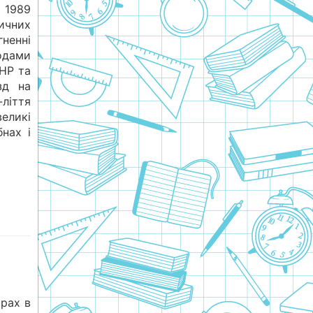
 1989
чних
ненні
одами
УНР та
зд на
ліття
великі
нах і
орах в