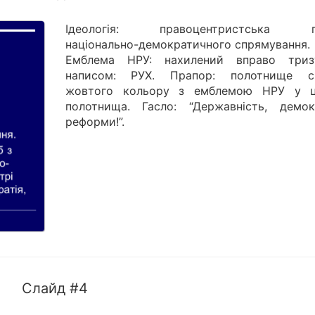
Ідеологія: правоцентристська па
національно-демократичного спрямування
Емблема НРУ: нахилений вправо три
написом: РУХ. Прапор: полотнище с
жовтого кольору з емблемою НРУ у ц
полотнища. Гасло: “Державність, демокр
реформи!”.
Слайд #4