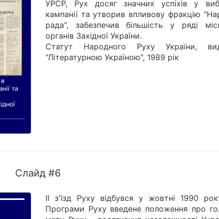
УРСР, Рух досяг значних успіхів у виб
кампанії та утворив впливову фракцію "На
рада", забезпечив більшість у ряді міс
органів Західної України.
Статут Народного Руху України, ви
"Літературною Україною", 1989 рік
Слайд #6
ІІ з'їзд Руху відбувся у жовтні 1990 рок
Програми Руху введене положення про го