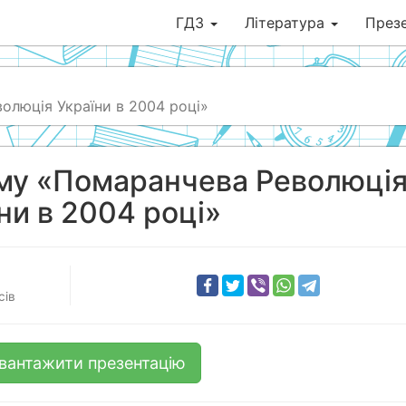
ГДЗ
Література
Презе
олюція України в 2004 році»
ему «Помаранчева Революці
ни в 2004 році»
сів
вантажити презентацію