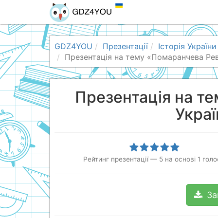
GDZ4YOU
Презентації
Історія України
Презентація на тему «Помаранчева Рев
Презентація на т
Украї
Рейтинг презентації
—
5
на основі
1
голо
За