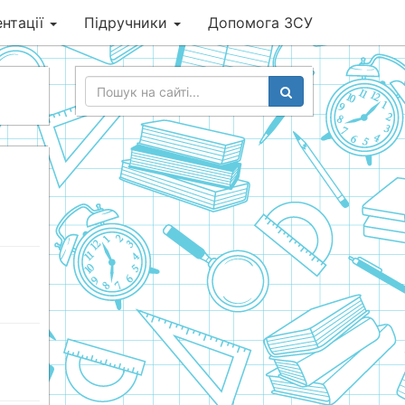
нтації
Підручники
Допомога ЗСУ
я