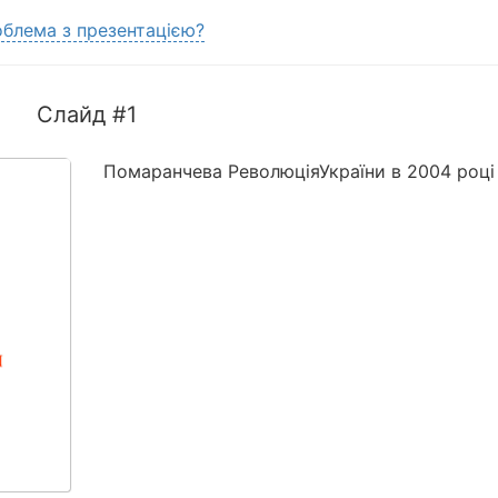
блема з презентацією?
Слайд #1
Помаранчева РеволюціяУкраїни в 2004 році