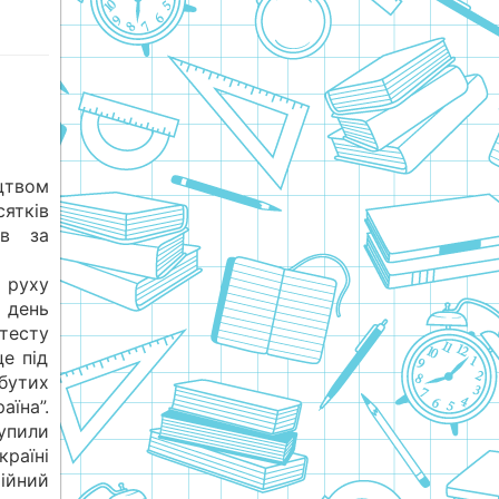
цтвом
ятків
ів за
 руху
 день
отесту
це під
абутих
їна”.
тупили
раїні
ійний