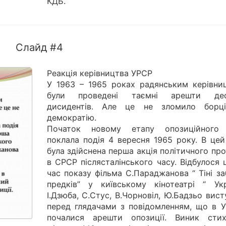
КДБ.
Слайд #4
Реакція керівництва УРСР
У 1963 – 1965 роках радянським керівни
були проведені таємні арешти дес
дисидентів. Але це не зломило борц
демократію.
Початок новому етапу опозиційного
поклала подія 4 вересня 1965 року. В цей
була здійснена перша акція політичного пр
в СРСР післясталінського часу. Відбулося 
час показу фільма С.Параджанова “ Тіні з
предків” у київському кінотеатрі “ Укра
І.Дзюба, С.Стус, В.Чорновіл, Ю.Бадзьо вис
перед глядачами з повідомленням, що в Ук
почалися арешти опозиції. Виник стих