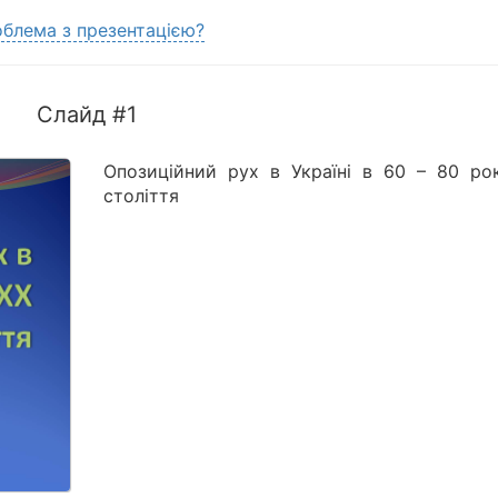
блема з презентацією?
Слайд #1
Опозиційний рух в Україні в 60 – 80 ро
століття