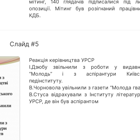
мітинг, 140 глядачів підписалися під л
опозиції. Мітинг був розігнаний працівн
КДБ.
Слайд #5
Реакція керівництва УРСР
І.Дзюбу звільнили з роботи у видавн
“Молодь” і з аспірантури Київсь
педінституту.
В.Чорновола увільнили з газети “Молода гва
В.Стуса відрахували з Інституту літерату
УРСР, де він був аспірантом