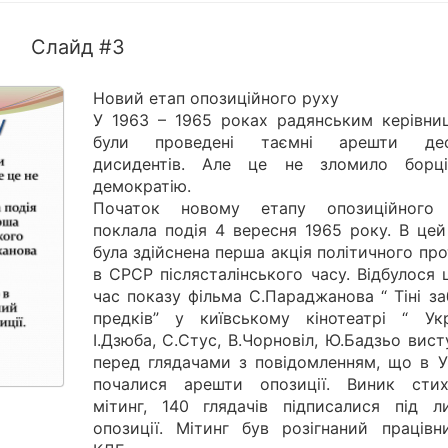
Слайд #3
Новий етап опозиційного руху
У 1963 – 1965 роках радянським керівни
були проведені таємні арешти дес
дисидентів. Але це не зломило борц
демократію.
Початок новому етапу опозиційного
поклала подія 4 вересня 1965 року. В цей
була здійснена перша акція політичного пр
в СРСР післясталінського часу. Відбулося 
час показу фільма С.Параджанова “ Тіні з
предків” у київському кінотеатрі “ Укра
І.Дзюба, С.Стус, В.Чорновіл, Ю.Бадзьо вис
перед глядачами з повідомленням, що в Ук
почалися арешти опозиції. Виник стих
мітинг, 140 глядачів підписалися під л
опозиції. Мітинг був розігнаний працівн