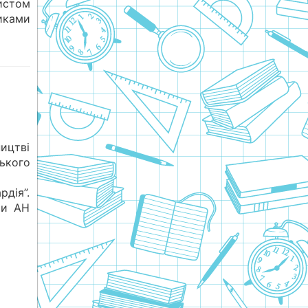
истом
иками
ицтві
кого
рдія”.
ри АН