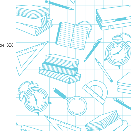
ки ХХ