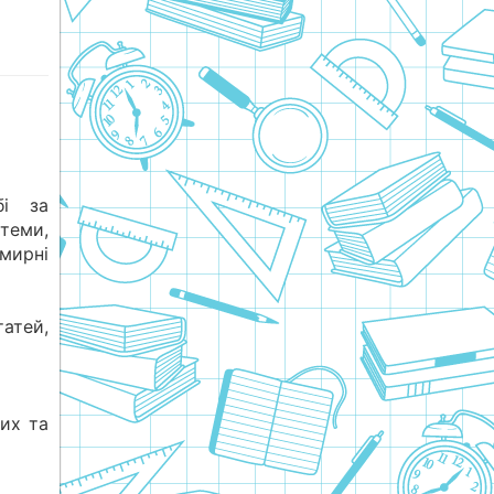
бі за
еми,
мирні
атей,
них та