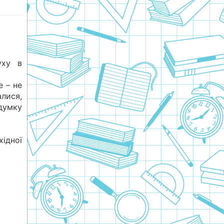
уху в
e – не
алися,
думку
ідної