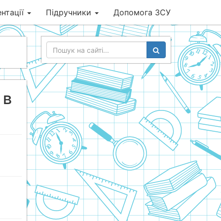
нтації
Підручники
Допомога ЗСУ
 в