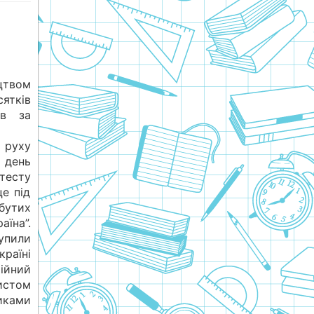
цтвом
ятків
ів за
 руху
 день
отесту
це під
абутих
їна”.
тупили
раїні
ійний
истом
иками