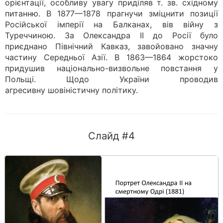
орієнтації, особливу увагу приділяв т. зв. східному
питанню. В 1877—1878 прагнучи зміцнити позиції
Російської імперії на Балканах, вів війну з
Туреччиною. За Олександра ІІ до Росії було
приєднано Північний Кавказ, завойовано значну
частину Середньої Азії. В 1863—1864 жорстоко
придушив національно-визвольне повстання у
Польщі. Щодо України проводив
агресивну шовіністичну політику.
Слайд #4