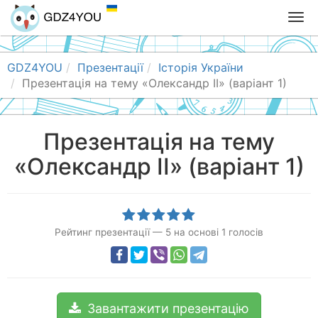
T
o
g
g
GDZ4YOU
Презентації
Історія України
l
Презентація на тему «Олександр ІІ» (варіант 1)
e
n
a
Презентація на тему
v
«Олександр ІІ» (варіант 1)
i
g
a
t
i
Рейтинг презентації
—
5
на основі
1
голосів
o
n
Завантажити презентацію