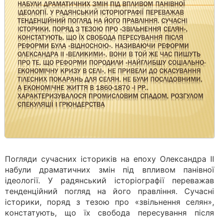
Погляди сучасних істориків на епоху Олександра II
набули драматичних змін під впливом панівної
ідеології. У радянський історіографії переважав
тенденційний погляд на його правління. Сучасні
історики, поряд з тезою про «звільнення селян»,
констатують, що їх свобода пересування після