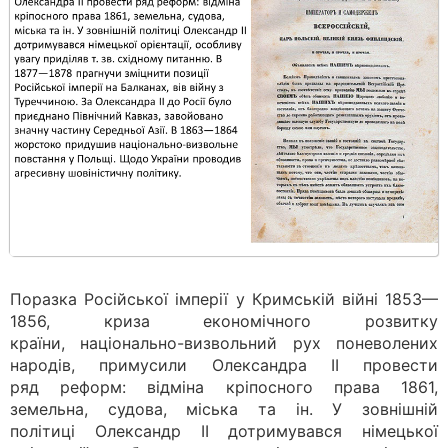
Поразка Російської імперії у Кримській війні 1853—
1856, криза економічного розвитку
країни, національно-визвольний рух поневолених
народів, примусили Олександра ІІ провести
ряд реформ: відміна кріпосного права 1861,
земельна, судова, міська та ін. У зовнішній
політиці Олександр ІІ дотримувався німецької