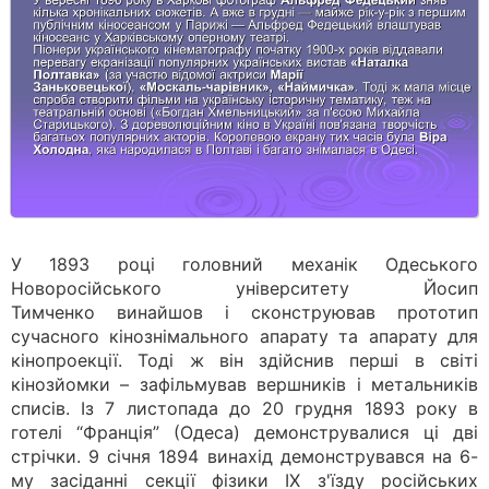
У 1893 році головний механік Одеського
Новоросійського університету Йосип
Тимченко винайшов і сконструював прототип
сучасного кінознімального апарату та апарату для
кінопроекції. Тоді ж він здійснив перші в світі
кінозйомки – зафільмував вершників і метальників
списів. Із 7 листопада до 20 грудня 1893 року в
готелі “Франція” (Одеса) демонструвалися ці дві
стрічки. 9 січня 1894 винахід демонструвався на 6-
му засіданні секції фізики ІХ з'їзду російських