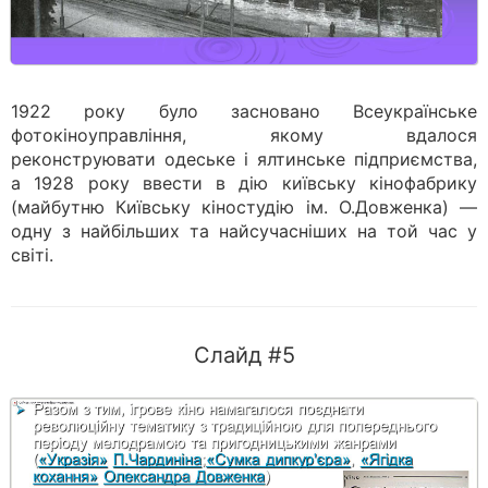
1922 року було засновано Всеукраїнське
фотокіноуправління, якому вдалося
реконструювати одеське і ялтинське підприємства,
а 1928 року ввести в дію київську кінофабрику
(майбутню Київську кіностудію ім. О.Довженка) —
одну з найбільших та найсучасніших на той час у
світі.
Слайд #5