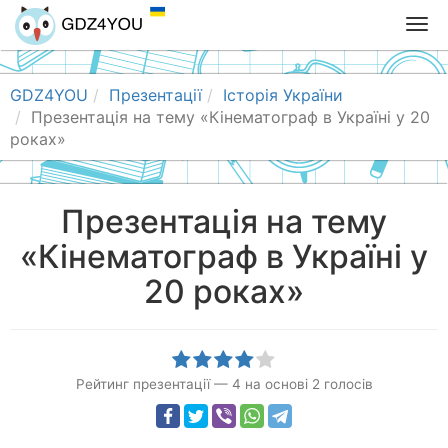
T
o
g
g
GDZ4YOU
Презентації
Історія України
l
Презентація на тему «Кінематограф в Україні у 20
e
роках»
n
a
v
Презентація на тему
i
«Кінематограф в Україні у
g
a
20 роках»
t
i
o
n
Рейтинг презентації
—
4
на основі
2
голосів