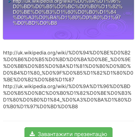
http://uk.wikipedia.org/wiki/%D0%94%D0%BE%D0%B2
%D0%B6%D0%B5%D0%BD%D0%BA%D0%BE_%D0%9E
%D0%BB%D0%B5%D0%BA%D1%81%D0%B0%D0%BD%
D0%B4%D1%80_%D0%9F%D0%B5%D1%82%D1%80%D0
%BE%D0%B2%D0%B8%D1%87
http://uk.wikipedia.org/wiki/%D0%9A%D1%96%D0%BD
%D0%B5%D0%BC%D0%B0%D1%82%D0%BE%D0%B3%
D1%80%D0%B0%D1%84_%D0%A3%D0%BA%D1%80%D
0%B0%D1%97%D0%BD%D0%B8
Завантажити презентацію