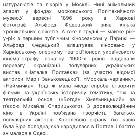
натуралістів та лікарів у Москві. Нині знімальний
апарат у фондах московського Політехнічного
музею.У вересні 1896 року в Харкові
фотограф Альфред Федецький зняв кілька
хронікальних сюжетів. А вже в грудні — майже рік-
у-рік з першим публічним кіносеансом у Парижі —
Альфред Федецький влаштував кіносеанс у
Харківському оперному театрі.Піонери українського
кінематографу початку 1900-х років віддавали
перевагу екранізації популярних українських
вистав «Наталка Полтавка» (за участю відомої
актриси Марії Заньковецької), «Москаль-чарівник»,
«Наймичка». Тоді ж мала місце спроба створити
фільми на українську історичну тематику, теж на
театральній основі («Богдан Хмельницький» за
п'єсою Михайла Старицького). З дореволюційним
кіно в Україні пов'язана творчість багатьох
популярних акторів. Королевою екрану тих часів
була Віра Холодна, яка народилася в Полтаві і багато
знімалася в Одесі.