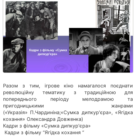
Разом з тим, ігрове кіно намагалося поєднати
революційну тематику з традиційною для
попереднього періоду мелодрамою та
пригодницькими жанрами
(«Укразія» П.Чардиніна;«Сумка дипкур'єра», «Ягідка
кохання» Олександра Довженка)
Кадри з фільму «Сумка дипкур'єра»
Кадри з фільму “Ягідка кохання ”