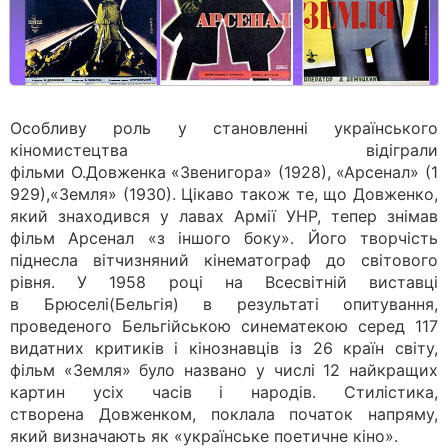
Особливу роль у становленні українського
кіномистецтва відіграли
фільми О.Довженка «Звенигора» (1928), «Арсенал» (1
929),«Земля» (1930). Цікаво також те, що Довженко,
який знаходився у лавах Армії УНР, тепер знімав
фільм Арсенал «з іншого боку». Його творчість
піднесла вітчизняний кінематограф до світового
рівня. У 1958 році на Всесвітній виставці
в Брюселі(Бельгія) в результаті опитування,
проведеного Бельгійською синематекою серед 117
видатних критиків і кінознавців із 26 країн світу,
фільм «Земля» було названо у числі 12 найкращих
картин усіх часів і народів. Стилістика,
створена Довженком, поклала початок напряму,
який визначають як «українське поетичне кіно».