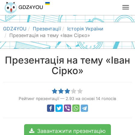
T
o
g
g
GDZ4YOU
Презентації
Історія України
l
Презентація на тему «Іван Сірко»
e
n
a
Презентація на тему «Іван
v
Сірко»
i
g
a
t
i
Рейтинг презентації
—
2.93
на основі
14
голосів
o
n
Завантажити презентацію