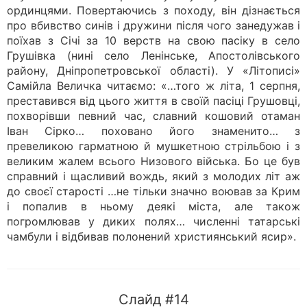
ординцями. Повертаючись з походу, він дізнається
про вбивство синів і дружини після чого занедужав і
поїхав з Січі за 10 верств на свою пасіку в село
Грушівка (нині село Ленінське, Апостолівського
району, Дніпропетровської області). У «Літописі»
Самійла Величка читаємо: «…того ж літа, 1 серпня,
преставився від цього життя в своїй пасіці Грушовці,
похворівши певний час, славний кошовий отаман
Іван Сірко… поховано його знаменито… з
превеликою гарматною й мушкетною стрільбою і з
великим жалем всього Низового війська. Бо це був
справний і щасливий вождь, який з молодих літ аж
до своєї старості …не тільки значно воював за Крим
і попалив в ньому деякі міста, але також
погромлював у диких полях… численні татарські
чамбули і відбивав полонений християнський ясир».
Слайд #14