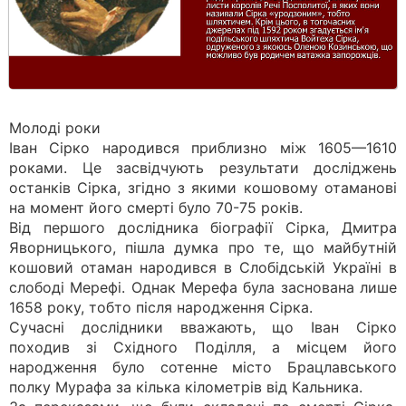
Молоді роки
Іван Сірко народився приблизно між 1605—1610
роками. Це засвідчують результати досліджень
останків Сірка, згідно з якими кошовому отаманові
на момент його смерті було 70-75 років.
Від першого дослідника біографії Сірка, Дмитра
Яворницького, пішла думка про те, що майбутній
кошовий отаман народився в Слобідській Україні в
слободі Мерефі. Однак Мерефа була заснована лише
1658 року, тобто після народження Сірка.
Сучасні дослідники вважають, що Іван Сірко
походив зі Східного Поділля, а місцем його
народження було сотенне місто Брацлавського
полку Мурафа за кілька кілометрів від Кальника.