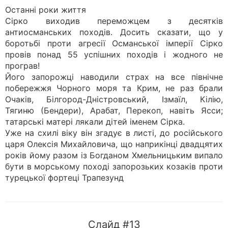
Останні роки життя
Сірко виходив переможцем з десятків
антиосманських походів. Досить сказати, що у
боротьбі проти агресії Османської імперії Сірко
провів понад 55 успішних походів і жодного не
програв!
Його запорожці наводили страх на все північне
побережжя Чорного моря та Крим, не раз брали
Очаків, Білгород-Дністровський, Ізмаїл, Кілію,
Тягиню (Бендери), Арабат, Перекоп, навіть Ясси;
татарські матері лякали дітей іменем Сірка.
Уже на схилі віку він згадує в листі, до російського
царя Олексія Михайловича, що наприкінці двадцятих
років йому разом із Богданом Хмельницьким випало
бути в морському поході запорозьких козаків проти
турецької фортеці Трапезунд
Слайд #13