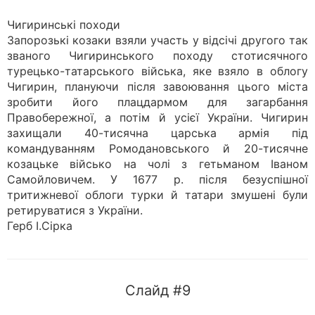
Чигиринські походи
Запорозькі козаки взяли участь у відсічі другого так
званого Чигиринського походу стотисячного
турецько-татарського війська, яке взяло в облогу
Чигирин, плануючи після завоювання цього міста
зробити його плацдармом для загарбання
Правобережної, а потім й усієї України. Чигирин
захищали 40-тисячна царська армія під
командуванням Ромодановського й 20-тисячне
козацьке військо на чолі з гетьманом Іваном
Самойловичем. У 1677 р. після безуспішної
тритижневої облоги турки й татари змушені були
ретируватися з України.
Герб І.Сірка
Слайд #9