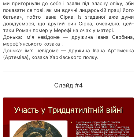
ми пригорнули до себе і взяли під власну опіку, аби
показати світові, як ми вдячні лицарській праці його
батька», тобто Івана Сірка. Із згаданої вже думи
довідуємося, що другий син Сірка, очевидно, цей-
таки Роман помер у Мерефі на очах у матері.
Донька: ім'я невідоме — дружина Івана Сербина,
мереф'янського козака .
Донька: ім'я невідоме — дружина Івана Артеменка
(Артеміва), козака Харківського полку.
Слайд #4