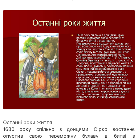
Останні роки життя
1680 року спільно з донцями Сірко востаннє
опустив свою переможну булаву в битві з