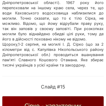
Дніпропетровської області). 1967 року його
перепоховали на іншому краю села, через те, що
води Каховського водосховища наблизилися до
могили. Точно сказати, що то є тіло Сірка, не
можливо. Відомо, що йому відрубали праву руку,
так він заповів у своєму заповіті. При розкопках
могили було віднайдено обидві цілі руки, тому де
його в дійсності поховано нікому не відомо.
Щороку,1-2 серпня, на могилі І. Д. Сірко (що за 2
кілометри від с. Капулівка Нікопольського району
Дніпропетровської обл.) проводиться вшанування
пам'яті Славного Кошового Отамана. Яке збирає
тисячі українців з усієї країни та закордону.
Слайд #15