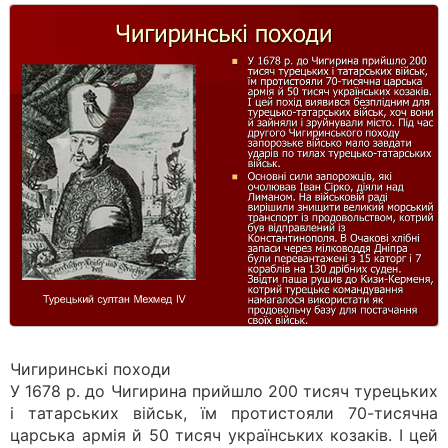
Чигиринські походи
У 1678 р. до Чигирина прийшло 200 тисяч турецьких
і татарських військ, їм протистояли 70-тисячна
царська армія й 50 тисяч українських козаків. І цей