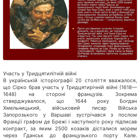
Участь у Тридцятилітній війні
В українській історіографії 20 століття вважалося,
що Сірко брав участь у Тридцятирічній війні (1618—
1648) на стороні французів. Зокрема
стверджувалося, що 1644 року Богдан
Хмельницький, військовий писар Війська
Запорозького у Варшаві зустрічався з послом
Франції графом де Брежі і наступного року підписав
контракт, за яким 2500 козаків дісталися морем
через Ґданськ до французького порту Кале.