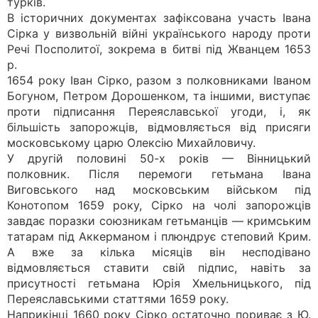
турків.
В історичних документах зафіксована участь Івана
Сірка у визвольній війні українського народу проти
Речі Посполитої, зокрема в битві під Жванцем 1653
р.
1654 року Іван Сірко, разом з полковниками Іваном
Богуном, Петром Дорошенком, та іншими, виступає
проти підписання Переяславської угоди, і, як
більшість запорожців, відмовляється від присяги
московському царю Олексію Михайловичу.
У другій половині 50-х років — Вінницький
полковник. Після перемоги гетьмана Івана
Виговського над московським військом під
Конотопом 1659 року, Сірко на чолі запорожців
завдає поразки союзникам гетьманців — кримським
татарам під Аккерманом і плюндрує степовий Крим.
А вже за кілька місяців він несподівано
відмовляється ставити свій підпис, навіть за
присутності гетьмана Юрія Хмельницького, під
Переяславськими статтями 1659 року.
Наприкінці 1660 року Сірко остаточно пориває з Ю.