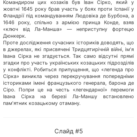
Командиром цих козаків був Іван Сірко, який у
жовтні 1645 року брав участь у боях проти Іспанії у
Фландрії під командуванням Людовіка де Бурбона, а
1646 року, спільно з армією принца Конде, взяв
«ключ від Ла-Манша» — неприступну фортецю
Дюнкерк.
Проте дослідження сучасних істориків доводять, що
в джерелах, які присвячені Тридцятирічній війні, ім'я
Івана Сірка не згадується. Так само відсутні прямі
згадки про участь українських козацьких підрозділів
у конфлікті. Робиться припущення, що «легенда про
Сірка» виникла через перекручування попередніми
істориками імені французького генерала, барона де
Cipo. Попри це на честь «легендарної» перемоги
Івана Сірка на березі Ла-Маншу встановлено
пам'ятник козацькому отаману.
Слайд #5