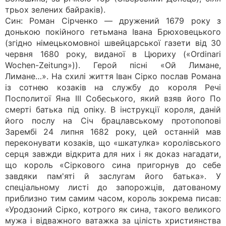
трьох зелених байраків).
Син: Роман Сірченко — дружений 1679 року з
донькою покійного гетьмана Івана Брюховецького
(згідно німецькомовноі швейцарської газети від 30
червня 1680 року, виданої в Цюриху («Ordinari
Wochen-Zeitung»)). Герой пісні «Ой Лимане,
Лимане…». На схилі життя Іван Сірко послав Романа
із сотнею козаків на службу до короля Речі
Посполитої Яна III Собеського, який взяв його По
смерті батька під опіку. В інструкції короля, даній
його послу на Січ брацлавському протопопові
Зарембі 24 липня 1682 року, цей останній мав
переконувати козаків, що «шкатулка» королівського
серця завжди відкрита для них і як доказ нагадати,
що король «Сіркового сина пригорнув до себе
завдяки пам'яті й заслугам його батька». У
спеціальному листі до запорожців, датованому
приблизно тим самим часом, король зокрема писав:
«Уродзоний Сірко, котрого як сина, такого великого
мужа і відважного ватажка за цілість християнства