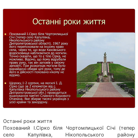
Останні роки життя
Похований І.Сірко біля Чортомлицької Січі (тепер
село Капулівка, Нікопольського району