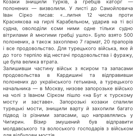
Козаки знищили турків, а гребців каторг —
полонених — визволили. У листі до Самойловича
Іван Сірко писав: «…липня 12 числа проти
Краснякова на гирлі Карабельном, ударив на ті всі
судна, оволоділи єсми ними одне тільки судно
вітрилами й многими гребці ушло». Було взято 500
полонених, а також захоплено 7 гармат, 20 прапорів
і все продовольство. Для турецького війська, яке й
до того терпіло від нестачі продовольства і фуражу,
це була велика втрата.
Залишивши частину військ з ясиром та запасами
продовольства в Кардишині та відправивши
полонених до українського гетьмана, а турецького
начальника — в Москву, низове запорозьке військо
на чолі з Іваном Сірком пішло «на Буг к турскому
мосту и заставе». Запорозькі козаки спалили
турецькі мости, знищили варту й захопили багато
підвод із різними запасами, що направлялись у
Чигирин. Візир змушений був відправити
молдавського та волоського господарів з військом
для відбудови мостів.