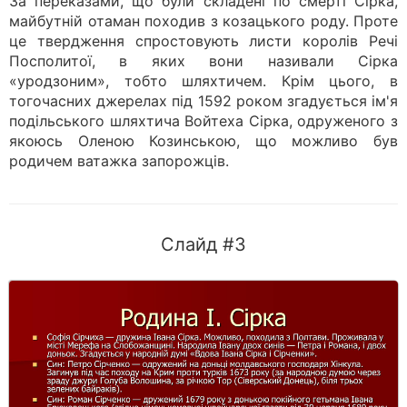
За переказами, що були складені по смерті Сірка,
майбутній отаман походив з козацького роду. Проте
це твердження спростовують листи королів Речі
Посполитої, в яких вони називали Сірка
«уродзоним», тобто шляхтичем. Крім цього, в
тогочасних джерелах під 1592 роком згадується ім'я
подільського шляхтича Войтеха Сірка, одруженого з
якоюсь Оленою Козинською, що можливо був
родичем ватажка запорожців.
Слайд #3