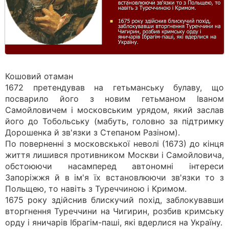
Кошовий отаман
1672 претендував на гетьманську булаву, що
посварило його з новим гетьманом Іваном
Самойловичем і московським урядом, який заслав
його до Тобольську (мабуть, головно за підтримку
Дорошенка й зв'язки з Степаном Разіном).
По поверненні з московскької неволі (1673) до кінця
життя лишився противником Москви і Самойловича,
обстоюючи насамперед автономні інтереси
Запоріжжя й в ім'я їх встановлюючи зв'язки то з
Польщею, то навіть з Туреччиною і Кримом.
1675 року здійснив блискучий похід, заблокувавши
вторгнення Туреччини на Чигирин, розбив кримську
орду і яничарів Ібрагім-паші, які вдерлися на Україну.