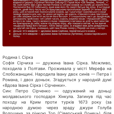
Родина І. Сірка
Софія Сірчиха — дружина Івана Сірка. Можливо,
походила з Полтави. Проживала у місті Мерефа на
Слобожанщині. Народила Івану двох синів — Петра і
Романа, і двох доньок. Згадується у народній думі
«Вдова Івана Сірка і Сірченки».
Син: Петро Сірченко — одружений на доньці
молдавського господаря Хінкула. Загинув під час
походу на Крим проти турків 1673 року (за
народною думою через зраду джури Голуба
Волошина, за річкою Тор (Сіверський Донець), біля