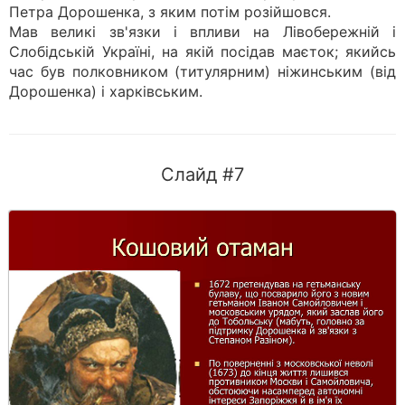
Петра Дорошенка, з яким потім розійшовся.
Мав великі зв'язки і впливи на Лівобережній і
Слобідській Україні, на якій посідав маєток; якийсь
час був полковником (титулярним) ніжинським (від
Дорошенка) і харківським.
Слайд #7