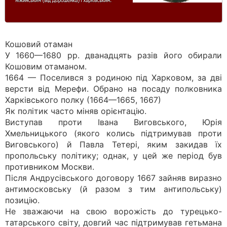
Кошовий отаман
У 1660—1680 pp. дванадцять разів його обирали
Кошовим отаманом.
1664 — Поселився з родиною під Харковом, за дві
версти від Мерефи. Обрано на посаду полковника
Харківського полку (1664—1665, 1667)
Як політик часто міняв орієнтацію.
Виступав проти Івана Виговського, Юрія
Хмельницького (якого колись підтримував проти
Виговського) й Павла Тетері, яким закидав їх
пропольську політику; однак, у цей же період був
противником Москви.
Після Андрусівського договору 1667 зайняв виразно
антимосковську (й разом з тим антипольську)
позицію.
Не зважаючи на свою ворожість до турецько-
татарського світу, довгий час підтримував гетьмана