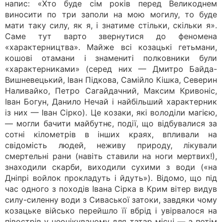
напис: «Хто буде сім років перед Великоднем
виносити по три заполи на мою могилу, то буде
мати таку силу, як я, і знатиме стільки, скільки я».
Саме тут варто звернутися до феномена
«характерництва». Майже всі козацькі гетьмани,
кошові отамани і знамениті полковники були
«характерниками» (серед них — Дмитро Байда-
Вишневецький, Іван Підкова, Самійло Кішка, Северин
Наливайко, Петро Сагайдачний, Максим Кривоніс,
Іван Богун, Данило Нечай і найбільший характерник
із них — Іван Сірко). Це козаки, які володіли магією,
— могли бачити майбутнє, події, що відбувалися за
сотні кілометрів в інших краях, впливали на
свідомість людей, неживу природу, лікували
смертельні рани (навіть ставили на ноги мертвих!),
знаходили скарби, виходили сухими з води («на
Дніпрі войлок прокладуть і йдуть»). Відомо, що під
час одного з походів Івана Сірка в Крим вітер видув
силу-силенну води з Сиваської затоки, завдяки чому
козацьке військо перейшло її вбрід і увірвалося на
півострів у неочікуваному для татар місці — а потім