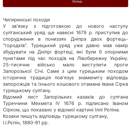
Чигиринські походи
У зв'язку з підготовкою до нового наступу
султанський уряд ще навесні 1679 р. приступив до
спорудження в пониззях Дніпра двох фортець-
"городків". Турецький уряд уже давно мав намір
збудувати на Дніпрі фортеці, які були б опорними
пунктами під час походів на Лівобережну Україну.
25-тисячне військо мало виступити проти
Запорозької Січі. Саме з цим турецьким походом
історична традиція пов'язує знамениту відповідь
запорожців та їхнього кошового отамана Івана Сірка
турецькому султану.
Відомий лист Запорізьких казаків до султана
Туреччини Мехмета IV 1676 р. підписано Іваном
Сірком, що показано у відомої картині Іллі Рєпіна.
Козаки пишуть відповідь турецкому султану,
I.I.Рєпін, 1880-91 рр.