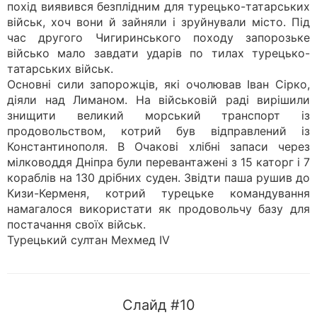
похід виявився безплідним для турецько-татарських
військ, хоч вони й зайняли і зруйнували місто. Під
час другого Чигиринського походу запорозьке
військо мало завдати ударів по тилах турецько-
татарських військ.
Основні сили запорожців, які очолював Іван Сірко,
діяли над Лиманом. На військовій раді вирішили
знищити великий морський транспорт із
продовольством, котрий був відправлений із
Константинополя. В Очакові хлібні запаси через
мілководдя Дніпра були перевантажені з 15 каторг і 7
кораблів на 130 дрібних суден. Звідти паша рушив до
Кизи-Керменя, котрий турецьке командування
намагалося використати як продовольчу базу для
постачання своїх військ.
Турецький султан Мехмед IV
Слайд #10